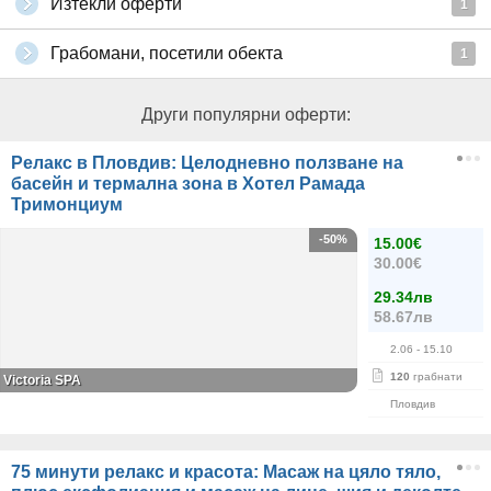
Изтекли оферти
1
Грабомани, посетили обекта
1
Други популярни оферти:
Релакс в Пловдив: Целодневно ползване на
басейн и термална зона в Хотел Рамада
Тримонциум
-50%
15.00€
30.00€
29.34лв
58.67лв
2.06
- 15.10
120
грабнати
Victoria SPA
Пловдив
75 минути релакс и красота: Масаж на цяло тяло,