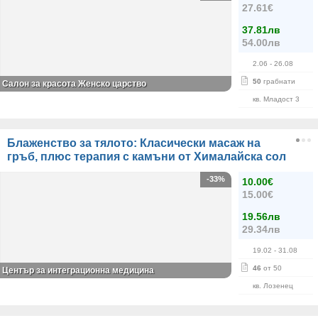
27.61€
37.81лв
54.00лв
2.06
- 26.08
50
грабнати
Салон за красота Женско царство
кв. Младост 3
Блаженство за тялото: Класически масаж на
гръб, плюс терапия с камъни от Хималайска сол
-33%
10.00€
15.00€
19.56лв
29.34лв
19.02
- 31.08
46
от 50
Център за интеграционна медицина
кв. Лозенец