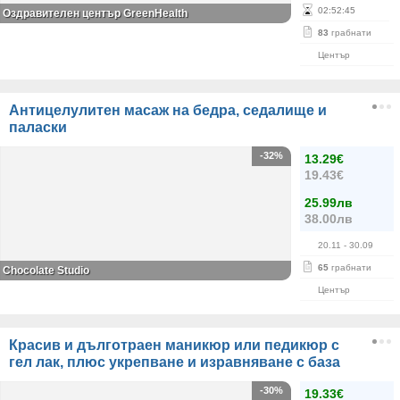
02
:
52
:
45
Оздравителен център GreenHealth
83
грабнати
Център
Антицелулитен масаж на бедра, седалище и
паласки
-32%
13.29€
19.43€
25.99лв
38.00лв
20.11
- 30.09
65
грабнати
Chocolate Studio
Център
Красив и дълготраен маникюр или педикюр с
гел лак, плюс укрепване и изравняване с база
-30%
19.33€