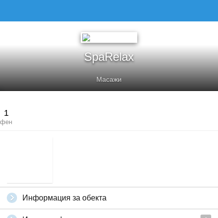
SPARELAX
SpaRelax
Масажи
1
фен
Информация за обекта