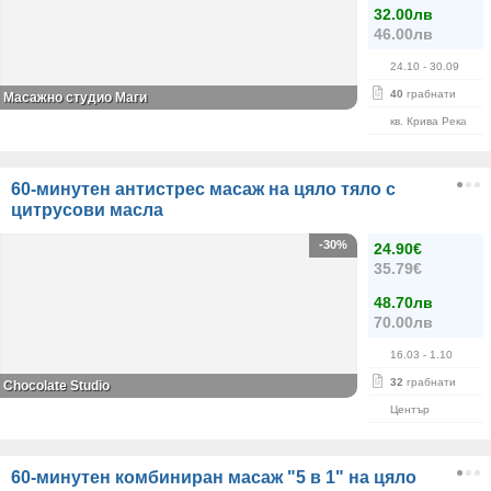
32.00лв
46.00лв
24.10
- 30.09
40
грабнати
Масажно студио Маги
кв. Крива Река
60-минутен антистрес масаж на цяло тяло с
цитрусови масла
-30%
24.90€
35.79€
48.70лв
70.00лв
16.03
- 1.10
32
грабнати
Chocolate Studio
Център
60-минутен комбиниран масаж "5 в 1" на цяло