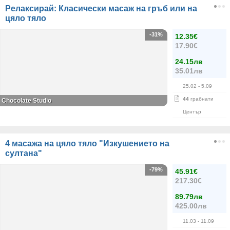
Релаксирай: Класически масаж на гръб или на
цяло тяло
-31%
12.35€
17.90€
24.15лв
35.01лв
25.02
- 5.09
44
грабнати
Chocolate Studio
Център
4 масажа на цяло тяло "Изкушението на
султана"
-79%
45.91€
217.30€
89.79лв
425.00лв
11.03
- 11.09