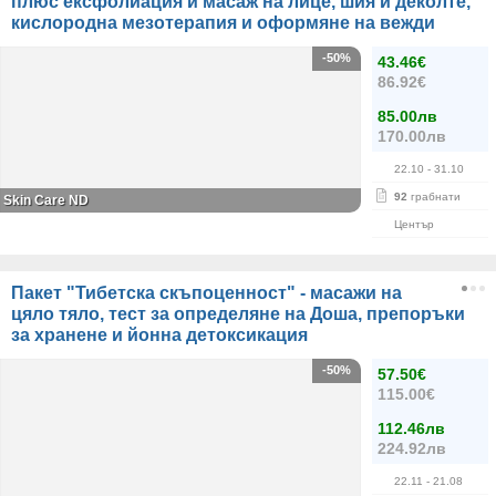
плюс ексфолиация и масаж на лице, шия и деколте,
кислородна мезотерапия и оформяне на вежди
-50%
43.46€
86.92€
85.00лв
170.00лв
22.10
- 31.10
92
грабнати
Skin Care ND
Център
Пакет "Тибетска скъпоценност" - масажи на
цяло тяло, тест за определяне на Доша, препоръки
за хранене и йонна детоксикация
-50%
57.50€
115.00€
112.46лв
224.92лв
22.11
- 21.08