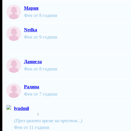
Мария
Фен от 8 години
Nedka
Фен от 9 години
Даниела
Фен от 8 години
Радина
Фен от 7 години
lyudmil
5
(През цялото време на престоя ..)
Фен от 11 години