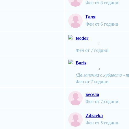
Фен от 8 години
Галя
Фен от 6 години
teodor
5
Фен от 7 години
Boris
4
(Да започна с хубавото - т
Фен от 7 години
весела
Фен от 7 години
Zdravka
Фен от 5 години