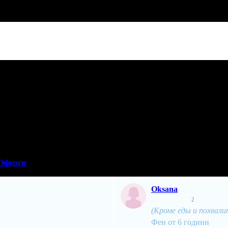
Оферти
Oksana
2
(Кроме еды и похвалит
Фен от 6 години