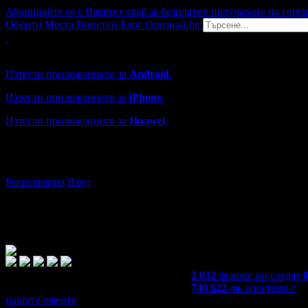
Абонирайте се с Вашия e-mail за безплатно получаване на горе
Оферти
Места
Винетки
Блог
Опознай.bg
Grabo мобилна версия
Изтегли приложението за
Android
.
Изтегли приложението за
iPhone
.
Изтегли приложението за
Huawei
.
...или отвори
grabo.bg
Регистрация
Вход
2 032
фенове ни следят
8
740 622
лв.
спестени с
нашите оферти