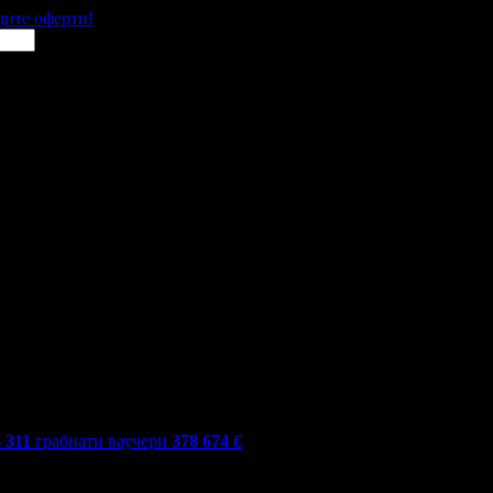
щите оферти!
 311
грабнати ваучери
378 674
€