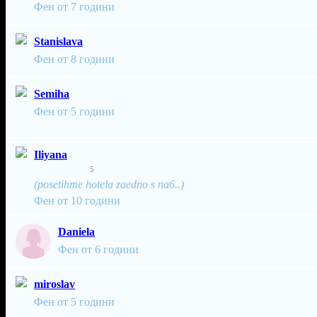
Фен от 7 години
Stanislava
Фен от 8 години
Semiha
Фен от 5 години
Iliyana
5
(posetihme hotela zaedno s na6..)
Фен от 10 години
Daniela
Фен от 6 години
miroslav
Фен от 5 години