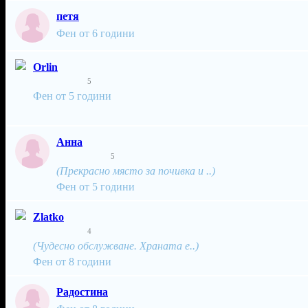
петя
Фен от 6 години
Orlin
5
Фен от 5 години
Анна
5
(Прекрасно място за почивка и ..)
Фен от 5 години
Zlatko
4
(Чудесно обслужване. Храната е..)
Фен от 8 години
Радостина