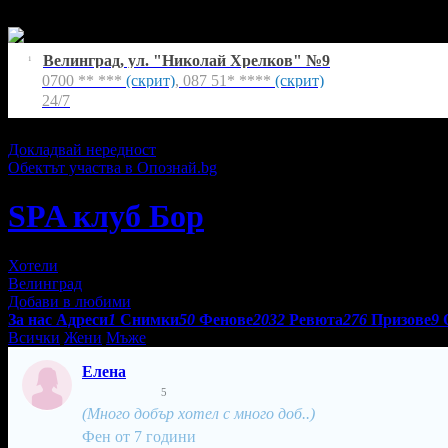
24/7
Велинград, ул. "Николай Хрелков" №9
1
0700 ** ***
(скрит)
,
087 51* ****
(скрит)
24/7
Екстри
Докладвай нередност
Обектът участва в Опознай.bg
SPA клуб Бор
Хотели
Велинград
Добави в любими
За нас
Адреси
1
Снимки
50
Фенове
2032
Ревюта
276
Призове
9
Всички
Жени
Мъже
Елена
5
(Много добър хотел с много доб..)
Фен от 7 години