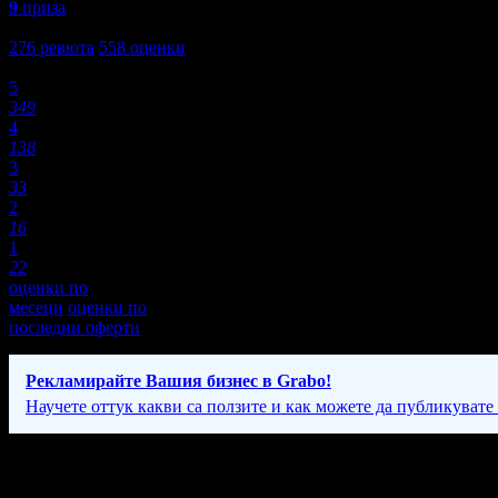
9
приза
4,4
276
ревюта
558
оценки
Оценки:
5
349
4
138
3
33
2
16
1
22
оценки по
месеци
оценки по
последни оферти
Рекламирайте Вашия бизнес в Grabo!
Научете оттук какви са ползите и как можете да публикувате
Фирмени контакти