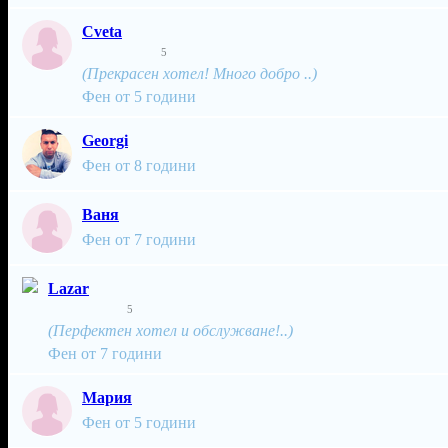
Cveta
5
(Прекрасен хотел! Много добро ..)
Фен от 5 години
Georgi
Фен от 8 години
Ваня
Фен от 7 години
Lazar
5
(Перфектен хотел и обслужване!..)
Фен от 7 години
Мария
Фен от 5 години