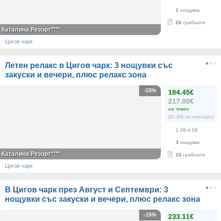
1
нощувка
26
грабнати
Каталина Резорт****
Цигов чарк
Летен релакс в Цигов чарк: 3 нощувки със
закуски и вечери, плюс релакс зона
-15%
184.45€
217.00€
на човек
(61.48€ на човек/ден)
1.08-4.09
3
нощувки
Каталина Резорт****
10
грабнати
Цигов чарк
В Цигов чарк през Август и Септември: 3
нощувки със закуски и вечери, плюс релакс зона
-15%
233.11€