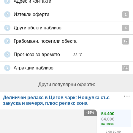
Адрес и контакти
Изтекли оферти
1
Други обекти наблизо
4
Грабомани, посетили обекта
12
Прогноза за времето
33 °C
Атракции наблизо
84
Други популярни оферти:
Делничен релакс в Цигов чарк: Нощувка със
закуска и вечеря, плюс релакс зона
-15%
54.40€
64.00€
на човек
2.08-10.09