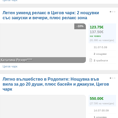
Цигов чарк
Летен уикенд релакс в Цигов чарк: 2 нощувки
със закуски и вечери, плюс релакс зона
-10%
123.75€
137.50€
на човек
(61.88€ на човек/ден)
31.07-5.09
2
нощувки
Каталина Резорт****
2
грабнати
Цигов чарк
Лятно вълшебство в Родопите: Нощувка във
вила за до 20 души, плюс басейн и джакузи, Цигов
чарк
550.00€
(27.50€ на човек/ден)
14.07-30.09
1
нощувка