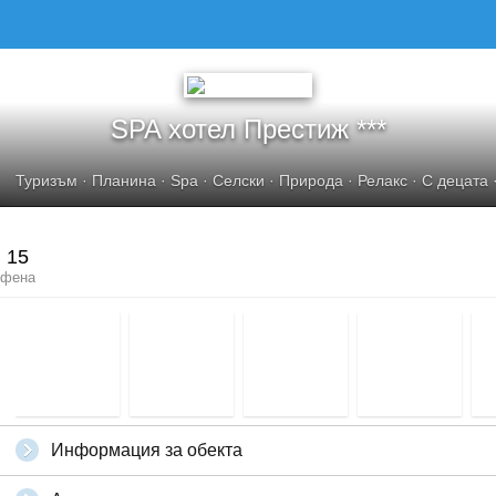
SPA хотел Престиж ***
Туризъм
·
Планина
·
Spa
·
Селски
·
Природа
·
Релакс
·
С децата
15
фена
Информация за обекта