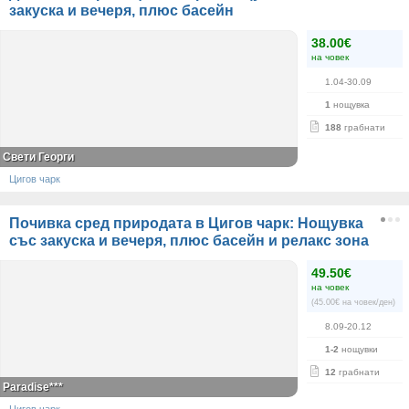
закуска и вечеря, плюс басейн
38.00€
на човек
1.04-30.09
1
нощувка
188
грабнати
Свети Георги
Цигов чарк
Почивка сред природата в Цигов чарк: Нощувка
със закуска и вечеря, плюс басейн и релакс зона
49.50€
на човек
(45.00€ на човек/ден)
8.09-20.12
1-2
нощувки
12
грабнати
Paradise***