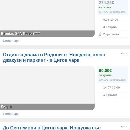
274.25€
на човек
(77.70€ на човек/ден)
6.08-10.09
3
нощувки
Brentas SPA Resort****
2
грабнати
Цигов чарк
Отдих за двама в Родопите: Нощувка, плюс
джакузи и паркинг - в Цигов чарк
60.00€
за двама
(30.00€ на човек/ден)
14.07-30.09
1
нощувка
Лидия
Цигов чарк
До Септември в Цигов чарк: Нощувка със