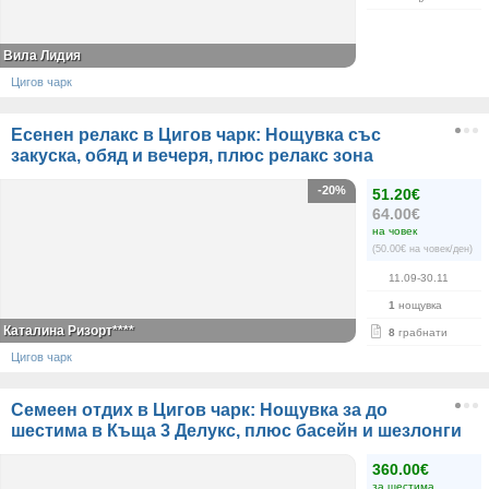
Вила Лидия
Цигов чарк
Есенен релакс в Цигов чарк: Нощувка със
закуска, обяд и вечеря, плюс релакс зона
-20%
51.20€
64.00€
на човек
(50.00€ на човек/ден)
11.09-30.11
1
нощувка
Каталина Ризорт****
8
грабнати
Цигов чарк
Семеен отдих в Цигов чарк: Нощувка за до
шестима в Къща 3 Делукс, плюс басейн и шезлонги
360.00€
за шестима