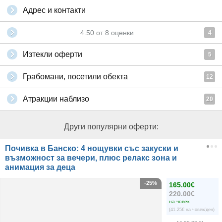
Адрес и контакти
4.50
от
8
оценки
4
Изтекли оферти
5
Грабомани, посетили обекта
12
Атракции наблизо
20
Други популярни оферти:
Почивка в Банско: 4 нощувки със закуски и
възможност за вечери, плюс релакс зона и
анимация за деца
-25%
165.00€
220.00€
на човек
(41.25€ на човек/ден)