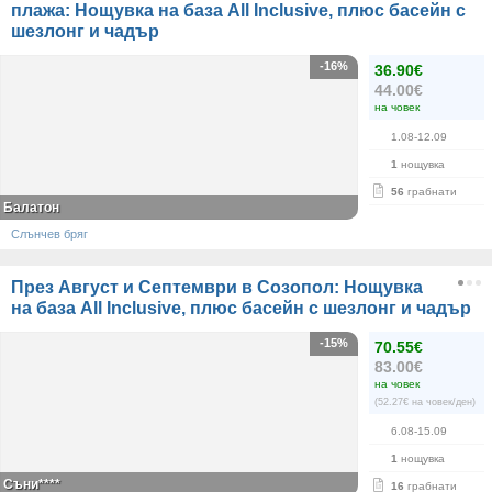
плажа: Нощувка на база All Inclusive, плюс басейн с
шезлонг и чадър
-16%
36.90€
44.00€
на човек
1.08-12.09
1
нощувка
56
грабнати
Балатон
Слънчев бряг
През Август и Септември в Созопол: Нощувка
на база All Inclusive, плюс басейн с шезлонг и чадър
-15%
70.55€
83.00€
на човек
(52.27€ на човек/ден)
6.08-15.09
1
нощувка
Съни****
16
грабнати