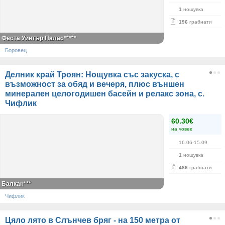
1
нощувка
196
грабнати
Феста Уинтър Палас*****
Боровец
Делник край Троян: Нощувка със закуска, с
възможност за обяд и вечеря, плюс външен
минерален целогодишен басейн и релакс зона, с.
Чифлик
60.30€
на човек
16.06-15.09
1
нощувка
486
грабнати
Балкан***
Чифлик
Цяло лято в Слънчев бряг - на 150 метра от