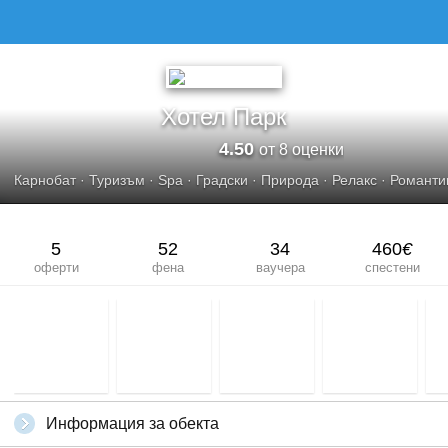
Хотел Парк
4.50
от 8 оценки
Карнобат
·
Туризъм
·
Spa
·
Градски
·
Природа
·
Релакс
·
Романти
5
52
34
460
€
оферти
фена
ваучера
спестени
Информация за обекта