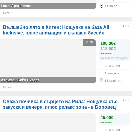
Lotos Apartments
17
:
56
:
55
Китен
Вълшебно лято в Китен: Нощувка на база All
Inclusive, плюс анимация и външен басейн
-15%
100.30€
118.00€
на човек
(47.60€ на човек/ден)
3.08-30.09
1
нощувка
Атлиман Бийч Ризорт
67
грабнати
Китен
Свежа почивка в сърцето на Рила: Нощувка със
закуска и вечеря, плюс релакс зона - в Боровец
45.00€
на човек
30.07-6.09