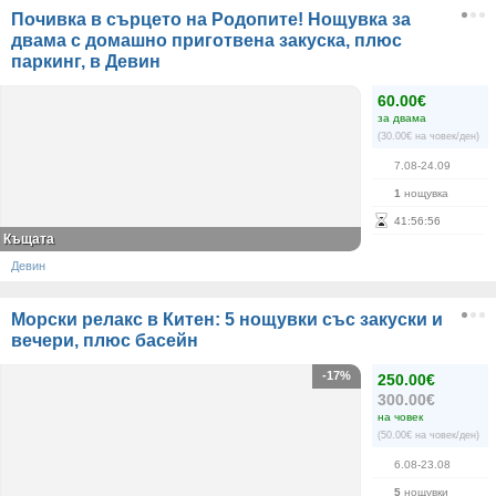
Почивка в сърцето на Родопите! Нощувка за
двама с домашно приготвена закуска, плюс
паркинг, в Девин
60.00€
за двама
(30.00€ на човек/ден)
7.08-24.09
1
нощувка
41
:
56
:
55
Къщата
Девин
Морски релакс в Китен: 5 нощувки със закуски и
вечери, плюс басейн
-17%
250.00€
300.00€
на човек
(50.00€ на човек/ден)
6.08-23.08
5
нощувки