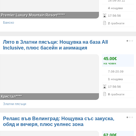
16.08-30.11
4
нощувки
Premier Luxury Mountain Resort*****
17
:
56
:
55
Банско
2
грабнати
Лято в Златни пясъци: Нощувка на база All
Inclusive, плюс басейн и анимация
45.00€
на човек
7.08-20.09
1
нощувка
17
:
56
:
55
8
грабнати
Кристал****
Златни пясъци
Релакс във Велинград: Нощувка със закуска,
обяд и вечеря, плюс уелнес зона
62.00€