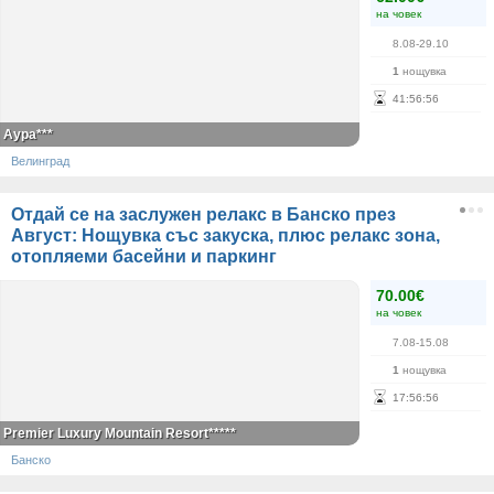
на човек
8.08-29.10
1
нощувка
41
:
56
:
55
Аура***
Велинград
Отдай се на заслужен релакс в Банско през
Август: Нощувка със закуска, плюс релакс зона,
отопляеми басейни и паркинг
70.00€
на човек
7.08-15.08
1
нощувка
17
:
56
:
55
Premier Luxury Mountain Resort*****
Банско