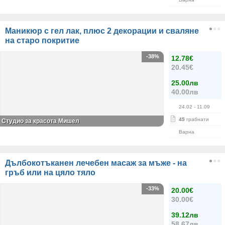
Маникюр с гел лак, плюс 2 декорации и сваляне
на старо покритие
-38%
12.78€
20.45€
25.00лв
40.00лв
24.02
- 11.09
45
грабнати
Студио за красота Мишел
Варна
Дълбокотъканен лечебен масаж за мъже - на
гръб или на цяло тяло
-33%
20.00€
30.00€
39.12лв
58.67лв