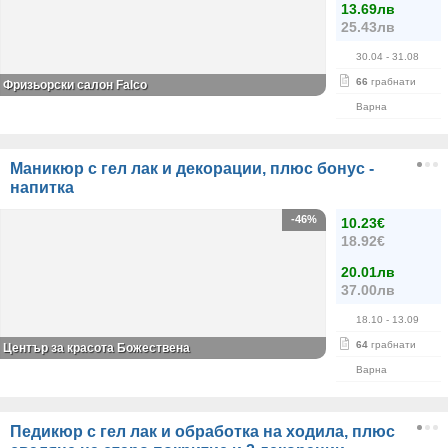
13.69лв
25.43лв
30.04
- 31.08
66
грабнати
Фризьорски салон Falco
Варна
Маникюр с гел лак и декорации, плюс бонус -
напитка
-46%
10.23€
18.92€
20.01лв
37.00лв
18.10
- 13.09
64
грабнати
Център за красота Божествена
Варна
Педикюр с гел лак и обработка на ходила, плюс