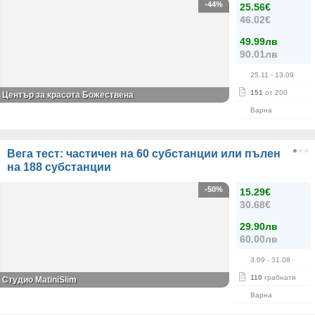
-44%
25.56€
46.02€
49.99лв
90.01лв
25.11
- 13.09
151
от 200
Център за красота Божествена
Варна
Вега тест: частичен на 60 субстанции или пълен
на 188 субстанции
-50%
15.29€
30.68€
29.90лв
60.00лв
3.09
- 31.08
110
грабнати
Студио MatiniSlim
Варна