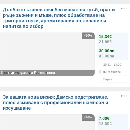
Дълбокотъканен лечебен масаж на гръб, врат и
ръце за жени и мъже, плюс обработване на
тригерни точки, ароматерапия по желание и
напитка по избор
-30%
15.34€
21.99€
30.00лв
43.00лв
25.11
- 13.09
87
грабнати
Център за красота Божествена
Варна
За вашата нова визия: Дамско подстригване,
плюс измиване с професионален шампоан и
изсушаване
-46%
7.00€
13.00€