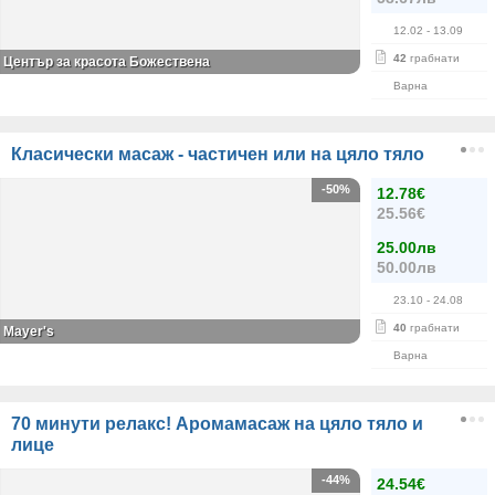
12.02
- 13.09
42
грабнати
Център за красота Божествена
Варна
Класически масаж - частичен или на цяло тяло
-50%
12.78€
25.56€
25.00лв
50.00лв
23.10
- 24.08
40
грабнати
Mayer's
Варна
70 минути релакс! Аромамасаж на цяло тяло и
лице
-44%
24.54€