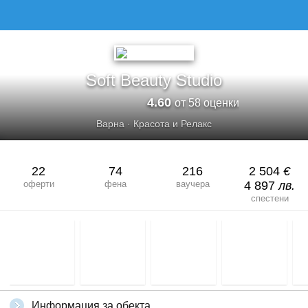
Soft Beauty Studio
4.60
от 58 оценки
Варна
·
Красота и Релакс
22
74
216
2 504
€
оферти
фена
ваучера
4 897
лв.
спестени
Информация за обекта