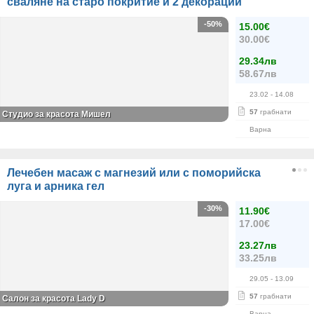
сваляне на старо покритие и 2 декорации
-50%
15.00€
30.00€
29.34лв
58.67лв
23.02
- 14.08
57
грабнати
Студио за красота Мишел
Варна
Лечебен масаж с магнезий или с поморийска
луга и арника гел
-30%
11.90€
17.00€
23.27лв
33.25лв
29.05
- 13.09
57
грабнати
Салон за красота Lady D
Варна