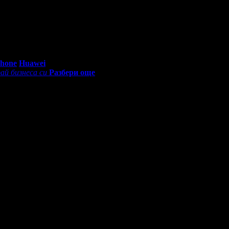
купили офертата
25
·
Преглеждания на офертата
3757
·
Дата на
о 11 ревюта.
0 - 18:30ч)
Phone
Huawei
ай бизнеса си
Разбери още