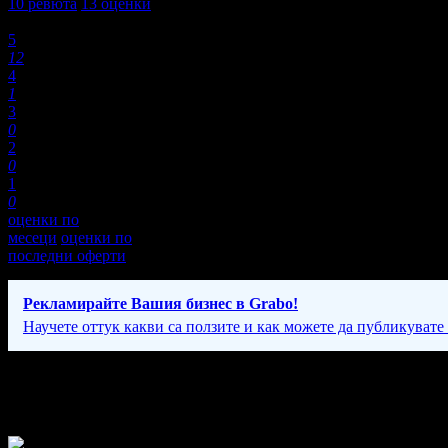
10
ревюта
13
оценки
Оценки:
5
12
4
1
3
0
2
0
1
0
оценки по
месеци
оценки по
последни оферти
Рекламирайте Вашия бизнес в Grabo!
Научете оттук какви са ползите и как можете да публикувате
Фирмени контакти
Понеделник - Петък: 08:30 - 20:00ч, Събота и Неделя: 10:00 - 20