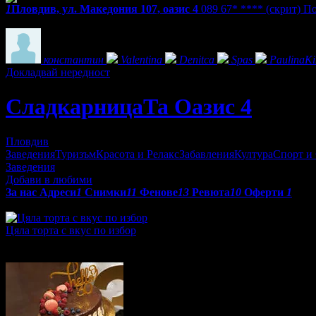
1
Пловдив, ул. Македония 107, оазис 4
089 67* ****
(скрит)
По
Фенове на СладкарницаТа Оазис 4
константин
Valentina
Denitca
Spas
PaulinaKir
Докладвай нередност
СладкарницаТа Оазис 4
Пловдив
Заведения
Туризъм
Красота и Релакс
Забавления
Култура
Спорт и
Заведения
Добави в любими
За нас
Адреси
1
Снимки
11
Фенове
13
Ревюта
10
Оферти
1
Оферти от СладкарницаТа Оазис 4:
Цяла торта с вкус по избор
Топ цена:
28.90€/56.52лв
·
Грабнати ваучери
5
·
Грабомани зак
4.5