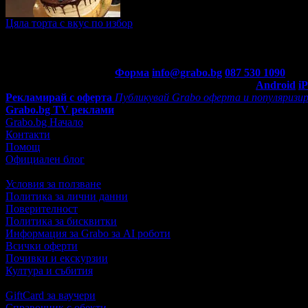
Цяла торта с вкус по избор
Топ цена:
22.96€/44.90лв
·
Грабнати ваучери
31
·
Грабомани за
промотирала 476 дни
476
·
Средна оценка за офертата от общ
5.0
Контакти с Grabo.bg:
Форма
info@grabo.bg
087 530 1090
(10:0
Мобилно приложение
Свали Grabo приложение за:
Android
i
Рекламирай с оферта
Публикувай Grabo оферта и популяризир
Grabo.bg TV реклами
Grabo.bg Начало
Контакти
Помощ
Официален блог
Условия за ползване
Политика за лични данни
Поверителност
Политика за бисквитки
Информация за Grabo за AI роботи
Всички оферти
Почивки и екскурзии
Култура и събития
GiftCard за ваучери
Справочник с обекти