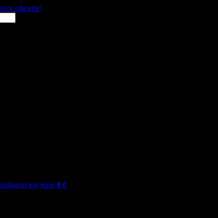
щите оферти!
грабнати ваучери
0
€