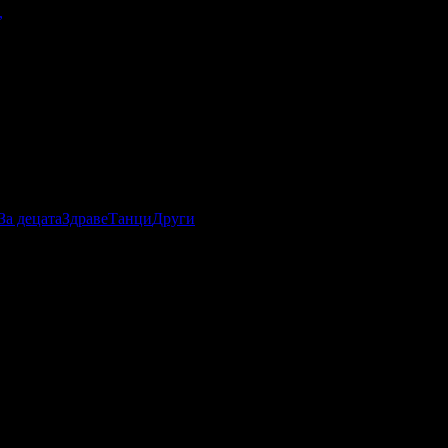
,
За децата
Здраве
Танци
Други
нка за офертата от общо 2 ревюта.