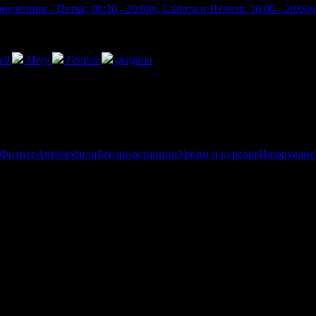
неделник - Петък: 08:30 - 20:00ч, Събота и Неделя: 10:00 - 20:00ч
il
Mery
Георги
gergana
 Фитнес
Автомобили
Бензиностанции
Уроци и курсове
Пазаруване
упили офертата
3
·
Преглеждания на офертата
933
·
Средна оце