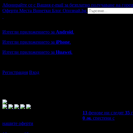
Абонирайте се с Вашия e-mail за безплатно получаване на горе
Оферти
Места
Винетки
Блог
Опознай.bg
Grabo мобилна версия
Изтегли приложението за
Android
.
Изтегли приложението за
iPhone
.
Изтегли приложението за
Huawei
.
...или отвори
grabo.bg
Регистрация
Вход
13
фенове ни следят
35
0
лв.
спестени с
нашите оферти
4,9