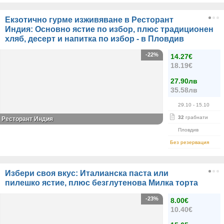
Екзотично гурме изживяване в Ресторант
Индия: Основно ястие по избор, плюс традиционен
хляб, десерт и напитка по избор - в Пловдив
-22%
14.27€
18.19€
27.90лв
35.58лв
29.10
- 15.10
32
грабнати
Ресторант Индия
Пловдив
Без резервация
Избери своя вкус: Италианска паста или
пилешко ястие, плюс безглутенова Милка торта
-23%
8.00€
10.40€