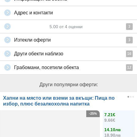
Адрес и контакти
5.00
от
4
оценки
3
Изтекли оферти
3
Други обекти наблизо
16
Грабомани, посетили обекта
12
Други популярни оферти:
Хапни на място или вземи за вкъщи: Пица по
избор, плюс безалкохолна напитка
-25%
7.21€
9.66€
14.10лв
18.90лв