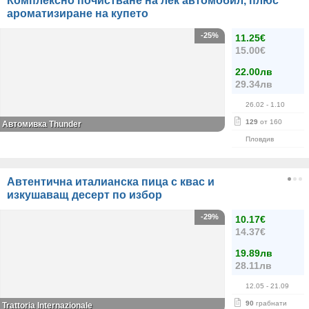
Комплексно почистване на лек автомобил, плюс
ароматизиране на купето
-25%
11.25€
15.00€
22.00лв
29.34лв
26.02
- 1.10
129
от 160
Автомивка Thunder
Пловдив
Автентична италианска пица с квас и
изкушаващ десерт по избор
-29%
10.17€
14.37€
19.89лв
28.11лв
12.05
- 21.09
90
грабнати
Trattoria Internazionale