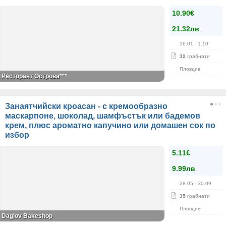
10.90€
21.32лв
16.01
- 1.10
39
грабнати
Пловдив
Ресторант Острова***
Занаятчийски кроасан - с кремообразно
маскарпоне, шоколад, шамфъстък или бадемов
крем, плюс ароматно капучино или домашен сок по
избор
5.11€
9.99лв
28.05
- 30.09
35
грабнати
Пловдив
Daglov Bakeshop