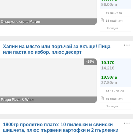
86.00лв
19.09
- 2.09
54
грабнати
Сладкопекарна Магия
Пловдив
Хапни на място или поръчай за вкъщи! Пица
или паста по избор, плюс десерт
-28%
10.17€
14.21€
19.90лв
27.80лв
14.11
- 31.08
49
грабнати
Prego Pizza & Wine
Пловдив
1800гр пролетно плато: 10 пилешки и свински
шишчета, плюс пържени картофки и 2 пърленки