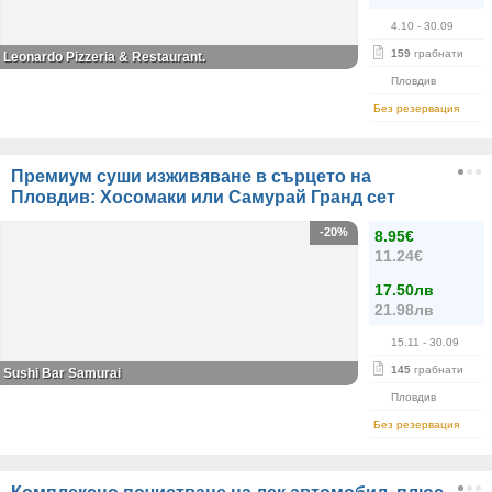
4.10
- 30.09
159
грабнати
Leonardo Pizzeria & Restaurant.
Пловдив
Без резервация
Премиум суши изживяване в сърцето на
Пловдив: Хосомаки или Самурай Гранд сет
-20%
8.95€
11.24€
17.50лв
21.98лв
15.11
- 30.09
145
грабнати
Sushi Bar Samurai
Пловдив
Без резервация