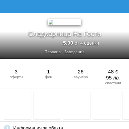
Сладкарница На Гости
5.00
от 4 оценки
Пловдив
·
Заведения
3
1
26
48
€
оферти
фен
ваучера
95
лв.
спестени
Информация за обекта