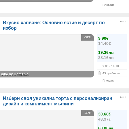
Пловдив
Вкусно хапване: Основно ястие и десерт по
избор
-31%
9.90€
14.40€
19.36лв
28.16лв
9.05
- 14.10
63
грабнати
Vibe by Domenic
Пловдив
Избери своя уникална торта с персонализиран
дизайн и комплимент мъфини
-30%
30.68€
43.97€
60.00лв