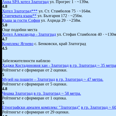
Аква SPA хотел Златоград
ул. Прогрес 1 · ~139м.
4.8
Хотел Златоград***
ул. Ст. Стамболов 75 · ~164м.
Станчевата къща**
ул. България 172 · ~256м.
Къща за гости София
ул. Ахрида 29 · ~258м.
5.0
Oще подобни места
Хотел Александър - Златоград
ул. Стефан Стамболов 40 · ~130м
4.7
Комплекс Ягнево
с. Бенковски, край Златоград
4.5
Забележителности наблизо
Хаджи Костадиновия хан - Златоград
в гр. Златоград ~ 35 метра
Рейтингът е сформиран от 2 оценки.
5
Музей на пощите – Златоград
в гр. Златоград ~ 47 метра.
Рейтингът е сформиран от 5 оценки.
4.8
Чешма Златоград
в гр. Златоград ~ 58 метра.
Рейтингът е сформиран от 1 оценка.
5
Етнографски ареален комплекс "Златоград"
в гр. Златоград ~ 6
Рейтингът е сформиран от 29 оценки.