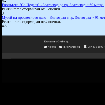
4.7
Екопътека "Св Неделя" - Златоград
до гр. Златоград ~ 60 метра.
Рейтингът е сформиран от 3 оценки.
3
Музей на просветното дело – Злaтоград
в гр. Златоград ~ 91 мет
Рейтингът е сформиран от 4 оценки.
4.5
Контакти с Grabo.bg:
Форма
info@grabo.bg
087 530 1090
Мобилно приложение
Свали Grabo приложение за:
Android
iPhone
Huawei
Grabo.bg Начало
Всички офер
Контакти
Почивки и ек
Помощ
Култура и с
Официален блог