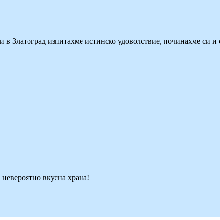
и в Златоград изпитахме истинско удоволствие, починахме си и 
невероятно вкусна храна!