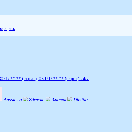
 оферта.
3071/ ** **
(скрит)
,
03071/ ** **
(скрит)
24/7
Anastasia
Zdravka
Златка
Dimitar