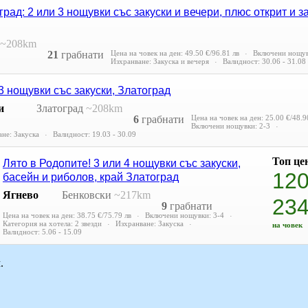
рад: 2 или 3 нощувки със закуски и вечери, плюс открит и 
~208km
21
грабнати
Цена на човек на ден:
49.50 €/96.81 лв
Включени нощув
Изхранване: Закуска и вечеря
Валидност: 30.06 - 31.08
3 нощувки със закуски, Златоград
и
Златоград
~208km
6
грабнати
Цена на човек на ден:
25.00 €/48.9
Включени нощувки: 2-3
не: Закуска
Валидност: 19.03 - 30.09
Топ це
Лято в Родопите! 3 или 4 нощувки със закуски,
12
басейн и риболов, край Златоград
Ягнево
Бенковски
~217km
23
9
грабнати
Цена на човек на ден:
38.75 €/75.79 лв
Включени нощувки: 3-4
Категория на хотела: 2 звезди
Изхранване: Закуска
на човек
Валидност: 5.06 - 15.09
.