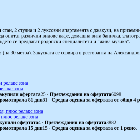
 стаи, 2 студиа и 2 луксозни апартамента с джакузи, на приземн
да опитат различни видове кафе, домашна вита баничка, златогр
където се предлагат родопски специалитети и "жива музика".
(на 30 метра). Закуската се сервира в ресторанта на Александр
релакс зона
акупили офертата
25
·
Преглеждания на офертата
6098
промотирала 81 дни
81
·
Средна оценка за офертата от общо 4 
 плюс релакс зона
купили офертата
4
·
Преглеждания на офертата
3882
промотирала 15 дни
15
·
Средна оценка за офертата от 1 ревю.