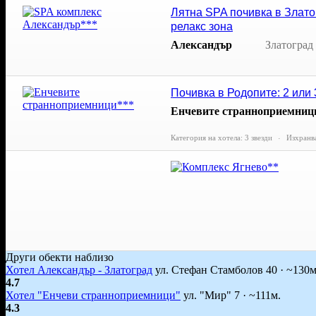
Лятна SPA почивка в Златог
релакс зона
Александър
Златоград
Почивка в Родопите: 2 или 
Енчевите странноприемниц
Категория на хотела: 3 звезди
Изхранва
Други обекти наблизо
Хотел Александър - Златоград
ул. Стефан Стамболов 40 · ~130м
4.7
Хотел "Енчеви странноприемници"
ул. "Мир" 7 · ~111м.
4.3