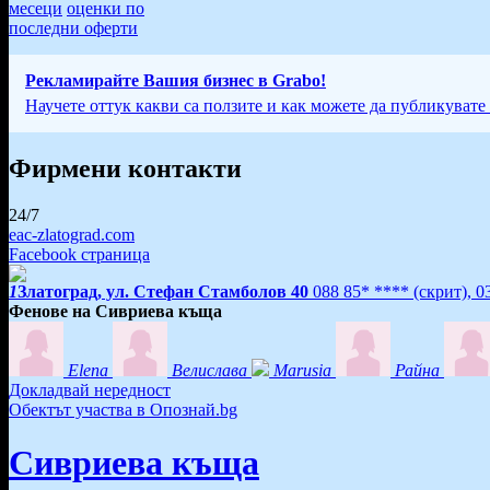
месеци
оценки по
последни оферти
Рекламирайте Вашия бизнес в Grabo!
Научете оттук какви са ползите и как можете да публикувате
Фирмени контакти
24/7
eac-zlatograd.com
Facebook страница
1
Златоград, ул. Стефан Стамболов 40
088 85* ****
(скрит)
,
0
Фенове на Сивриева къща
Elena
Велислава
Marusia
Райна
Докладвай нередност
Обектът участва в Опознай.bg
Сивриева къща