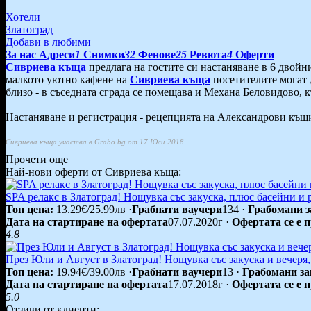
Хотели
Златоград
Добави в любими
За нас
Адреси
1
Снимки
32
Фенове
25
Ревюта
4
Оферти
Сивриева къща
предлага на гостите си настаняване в 6 двойни
малкото уютно кафене на
Сивриева къща
посетителите могат 
близо - в съседната сграда се помещава и Механа Беловидово, 
Настаняване и регистрация - рецепцията на Александрови къщи 
Сивриева къща участва в Grabo.bg от 17 Юли 2018
Прочети още
Най-нови оферти от Сивриева къща:
SPA релакс в Златоград! Нощувка със закуска, плюс басейни и 
Топ цена:
13.29€/25.99лв
·
Грабнати ваучери
134
·
Грабомани з
Дата на стартиране на офертата
07.07.2020г
·
Офертата се е 
4.8
През Юли и Август в Златоград! Нощувка със закуска и вечеря,
Топ цена:
19.94€/39.00лв
·
Грабнати ваучери
13
·
Грабомани за
Дата на стартиране на офертата
17.07.2018г
·
Офертата се е 
5.0
Отзиви от клиенти: