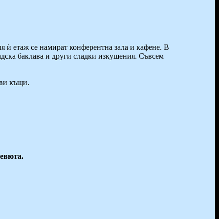
ия ѝ етаж се намират конферентна зала и кафене. В
адска баклава и други сладки изкушения. Съвсем
ови къщи.
ревюта.