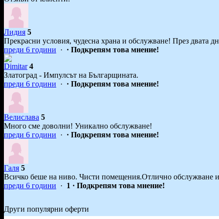
Лидия
5
Прекрасни условия, чудесна храна и обслужване! През двата дн
преди 6 години
·
· Подкрепям това мнение!
Dimitar
4
Златоград - Импулсът на Българщината.
преди 6 години
·
· Подкрепям това мнение!
Велислава
5
Много сме доволни! Уникално обслужване!
преди 6 години
·
· Подкрепям това мнение!
Галя
5
Всичко беше на ниво. Чисти помещения.Отлично обслужване и 
преди 6 години
·
1
· Подкрепям това мнение!
Други популярни оферти