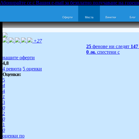
Абонирайте се с Вашия e-mail за безплатно получаване на горещ
Оферти
Места
Винетки
Блог
+27
25
фенове ни следят
147
0
лв.
спестени с
нашите оферти
4,8
4
ревюта
5
оценки
Оценки:
5
4
4
1
3
0
2
0
1
0
оценки по