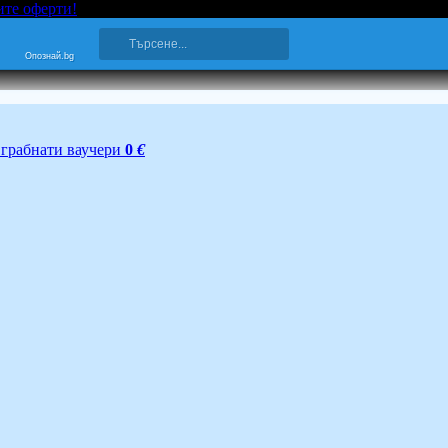
ите оферти!
Опознай.bg
грабнати ваучери
0
€