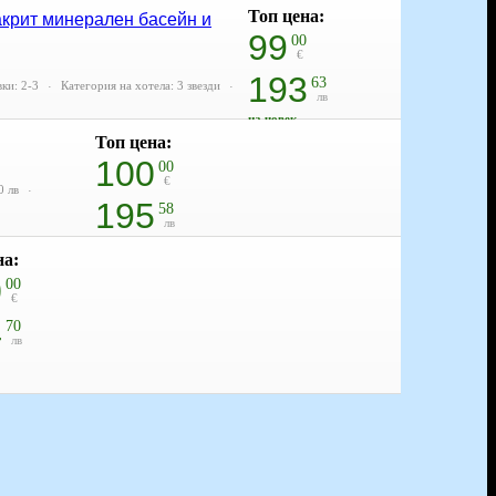
Топ цена:
закрит минерален басейн и
99
00
€
193
63
ки: 2-3
Категория на хотела: 3 звезди
лв
на човек
Топ цена:
100
00
€
0 лв
195
58
лв
за двама
на:
0
00
€
4
70
лв