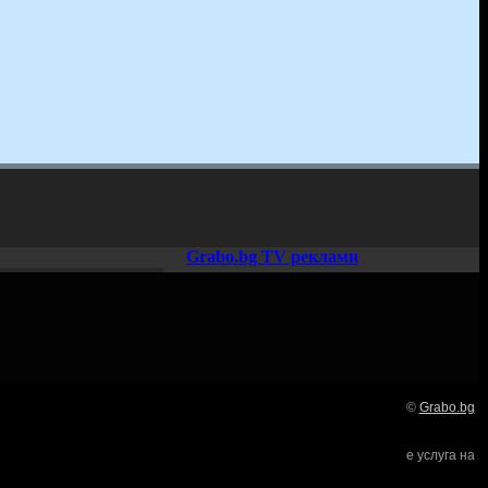
Grabo.bg TV реклами
©
Grabo.bg
Нашето семейство:
е услуга на
търи