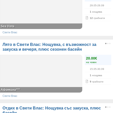
29.05-26.09
1
нощувка
12
грабнати
Sea Vista
Свети Влас
Лято в Свети Влас: Нощувка, с възможност за
закуска и вечеря, плюс сезонен басейн
20.00€
на човек
15.05-30.09
1
нощувка
9
грабнати
Африкана***
Свети Влас
Отдих в Свети Влас: Нощувка със закуска, плюс
басейн