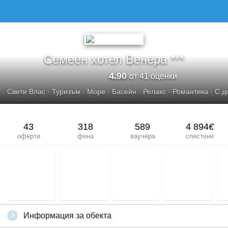
Семеен хотел Венера ***
4.90
от 41 оценки
Свети Влас
·
Туризъм
·
Море
·
Басейн
·
Релакс
·
Романтика
·
С д
43
318
589
4 894
€
оферти
фена
ваучера
спестени
Информация за обекта