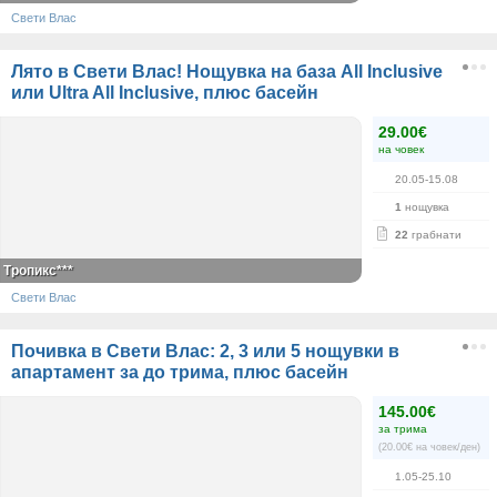
Свети Влас
Лято в Свети Влас! Нощувка на база All Inclusive
или Ultra All Inclusive, плюс басейн
29.00€
на човек
20.05-15.08
1
нощувка
22
грабнати
Тропикс***
Свети Влас
Почивка в Свети Влас: 2, 3 или 5 нощувки в
апартамент за до трима, плюс басейн
145.00€
за трима
(20.00€ на човек/ден)
1.05-25.10