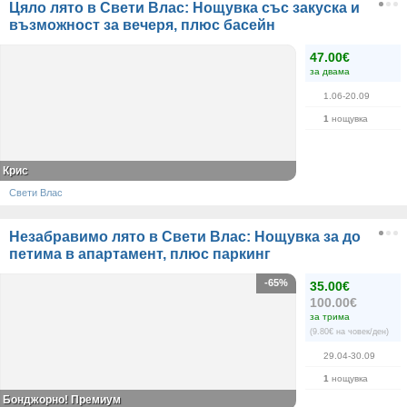
Цяло лято в Свети Влас: Нощувка със закуска и
възможност за вечеря, плюс басейн
47.00€
за двама
1.06-20.09
1
нощувка
Крис
Свети Влас
Незабравимо лято в Свети Влас: Нощувка за до
петима в апартамент, плюс паркинг
-65%
35.00€
100.00€
за трима
(9.80€ на човек/ден)
29.04-30.09
1
нощувка
Бонджорно! Премиум