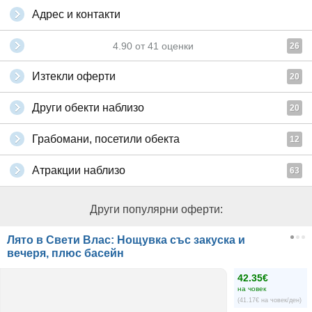
Адрес и контакти
4.90
от
41
оценки
26
Изтекли оферти
20
Други обекти наблизо
20
Грабомани, посетили обекта
12
Атракции наблизо
63
Други популярни оферти:
Лято в Свети Влас: Нощувка със закуска и
вечеря, плюс басейн
42.35€
на човек
(41.17€ на човек/ден)