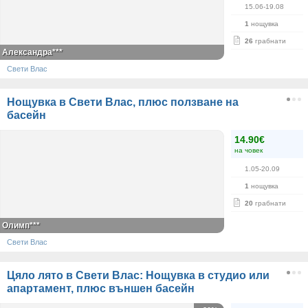
15.06-19.08
1
нощувка
26
грабнати
Александра***
Свети Влас
Нощувка в Свети Влас, плюс ползване на
басейн
14.90€
на човек
1.05-20.09
1
нощувка
20
грабнати
Олимп***
Свети Влас
Цяло лято в Свети Влас: Нощувка в студио или
апартамент, плюс външен басейн