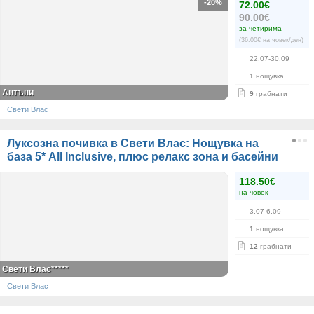
-20%
72.00€
90.00€
за четирима
(36.00€ на човек/ден)
22.07-30.09
1
нощувка
Антъни
9
грабнати
Свети Влас
Луксозна почивка в Свети Влас: Нощувка на
база 5* All Inclusive, плюс релакс зона и басейни
118.50€
на човек
3.07-6.09
1
нощувка
12
грабнати
Свети Влас*****
Свети Влас