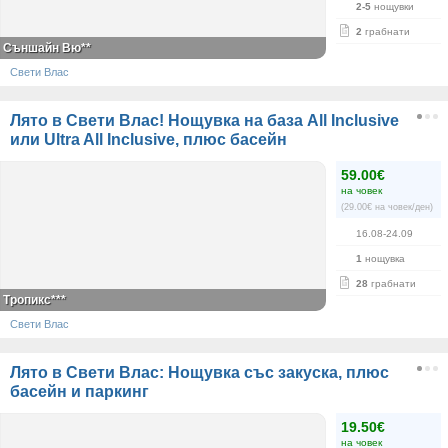
2-5
нощувки
2
грабнати
Съншайн Вю**
Свети Влас
Лято в Свети Влас! Нощувка на база All Inclusive
или Ultra All Inclusive, плюс басейн
59.00€
на човек
(29.00€ на човек/ден)
16.08-24.09
1
нощувка
28
грабнати
Тропикс***
Свети Влас
Лято в Свети Влас: Нощувка със закуска, плюс
басейн и паркинг
19.50€
на човек