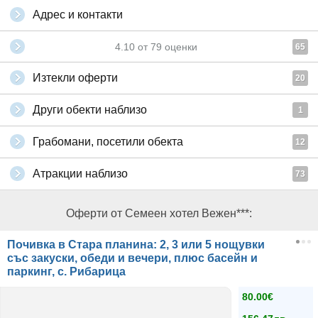
Адрес и контакти
4.10
от
79
оценки
65
Изтекли оферти
20
Други обекти наблизо
1
Грабомани, посетили обекта
12
Атракции наблизо
73
Оферти от Семеен хотел Вежен***:
Почивка в Стара планина: 2, 3 или 5 нощувки
със закуски, обеди и вечери, плюс басейн и
паркинг, с. Рибарица
80.00€