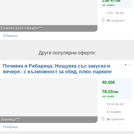
156.47лв
на човек
1.05
- 30.09
26
грабнати
Семеен хотел Вежен***
Рибарица
Други популярни оферти:
Почивка в Рибарица: Нощувка със закуска и
вечеря - с възможност за обяд, плюс паркинг
40.00€
78.23лв
на човек
23.05-30.09
1
нощувка
Зорница***
36
грабнати
Рибарица