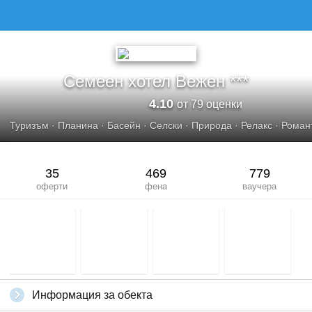
СЕМЕЕН ХОТЕЛ ВЕЖЕН***
Семеен хотел Вежен ***
4.10
от 79 оценки
Туризъм
·
Планина
·
Басейн
·
Селски
·
Природа
·
Релакс
·
Роман
35
469
779
оферти
фена
ваучера
Информация за обекта