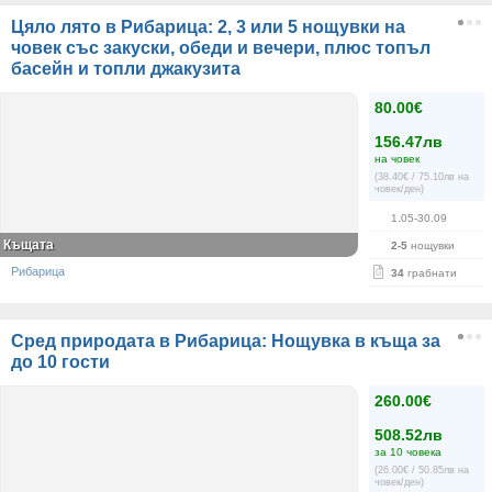
Цяло лято в Рибарица: 2, 3 или 5 нощувки на
човек със закуски, обеди и вечери, плюс топъл
басейн и топли джакузита
80.00€
156.47лв
на човек
(38.40€ / 75.10лв на
човек/ден)
1.05-30.09
Къщата
2-5
нощувки
Рибарица
34
грабнати
Сред природата в Рибарица: Нощувка в къща за
до 10 гости
260.00€
508.52лв
за 10 човека
(26.00€ / 50.85лв на
човек/ден)