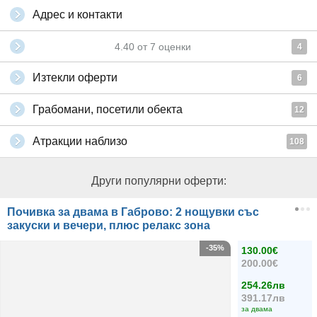
Адрес и контакти
4.40
от
7
оценки
4
Изтекли оферти
6
Грабомани, посетили обекта
12
Атракции наблизо
108
Други популярни оферти:
Почивка за двама в Габрово: 2 нощувки със
закуски и вечери, плюс релакс зона
-35%
130.00€
200.00€
254.26лв
391.17лв
за двама