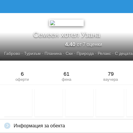
СЕМЕЕН ХОТЕЛ УЗАНА
Семеен хотел Узана
4.40
от 7 оценки
Габрово
·
Туризъм
·
Планина
·
Ски
·
Природа
·
Релакс
·
С децата
6
61
79
оферти
фена
ваучера
Информация за обекта