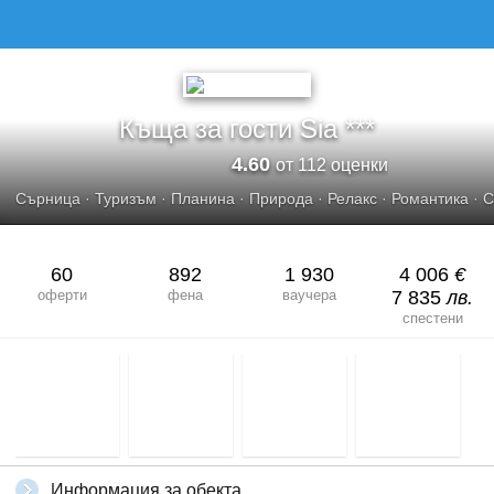
КЪЩА ЗА ГОСТИ SIA***
Къща за гости Sia ***
4.60
от 112 оценки
Сърница
·
Туризъм
·
Планина
·
Природа
·
Релакс
·
Романтика
·
С
60
892
1 930
4 006
€
оферти
фена
ваучера
7 835
лв.
спестени
Информация за обекта