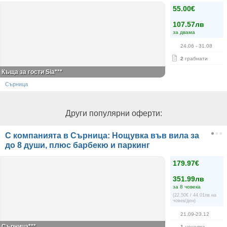
55.00€
107.57лв
за двама
24.06
- 31.08
2
грабнати
Къща за гости Sia***
Сърница
Други популярни оферти:
С компанията в Сърница: Нощувка във вила за
до 8 души, плюс барбекю и паркинг
179.97€
351.99лв
за 8 човека
(22.50€ / 44.01лв на
човек/ден)
21.09-23.12
Сърница***
1
нощувка