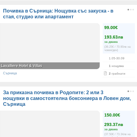
Почивка в Сърница: Нощувка със закуска - в
стая, студио или апартамент
99.00€
193.63лв
за двама
(36.25€ / 70.90лв на
човек/ден)
1.05-30.09
Lavalliere Hotel & Villas
1
нощувка
Сърница
2
грабнати
За приказна почивка в Родопите: 2 или 3
нощувки в самостоятелна боксониера в Ловен дом,
Сърница
150.00€
293.37лв
за двама
(37.50€ / 73.34лв на