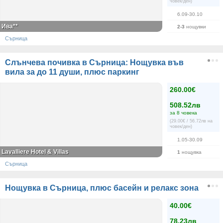
човек/ден)
6.09-30.10
Ива**
2-3
нощувки
Сърница
Слънчева почивка в Сърница: Нощувкa във
вила за до 11 души, плюс паркинг
260.00€
508.52лв
за 8 човека
(29.00€ / 56.72лв на
човек/ден)
1.05-30.09
Lavalliere Hotel & Villas
1
нощувка
Сърница
Нощувка в Сърница, плюс басейн и релакс зона
40.00€
78.23лв