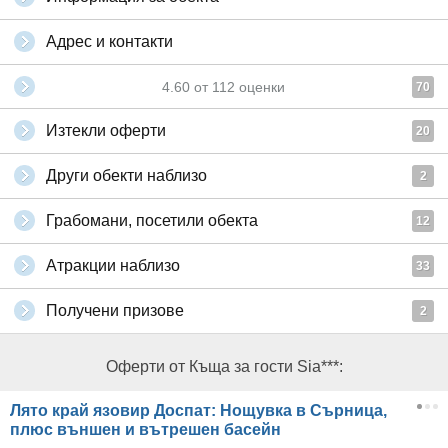
Адрес и контакти
4.60
от
112
оценки
70
Изтекли оферти
20
Други обекти наблизо
2
Грабомани, посетили обекта
12
Атракции наблизо
33
Получени призове
2
Оферти от Къща за гости Sia***:
Лято край язовир Доспат: Нощувка в Сърница,
плюс външен и вътрешен басейн