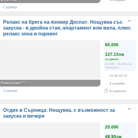
Сърница
Релакс на брега на язовир Доспат: Нощувка със
закуска - в двойна стая, апартамент или вила, плюс
релакс зона и паркинг
65.00€
127.13лв
за двама
(18.00€ / 35.20лв на
човек/ден)
21.09-23.12
Романтика***
1
нощувка
Сърница
2
грабнати
Отдих в Сърница: Нощувка, с възможност за
закуска и вечеря
25.00€
48.90лв