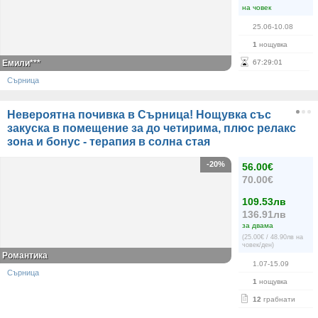
на човек
25.06-10.08
1
нощувка
Емили***
67
:
29
:
01
Сърница
Невероятна почивка в Сърница! Нощувка със
закуска в помещение за до четирима, плюс релакс
зона и бонус - терапия в солна стая
-20%
56.00€
70.00€
109.53лв
136.91лв
за двама
(25.00€ / 48.90лв на
човек/ден)
Романтика
1.07-15.09
Сърница
1
нощувка
12
грабнати