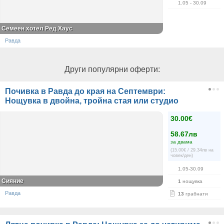
1.05
- 30.09
Семеен хотел Ред Хаус
Равда
Други популярни оферти:
Почивка в Равда до края на Септември:
Нощувка в двойна, тройна стая или студио
30.00€
58.67лв
за двама
(15.00€ / 29.34лв на
човек/ден)
1.05-30.09
Сияние
1
нощувка
Равда
13
грабнати