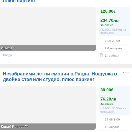
плюс паркинг
120.00€
234.70лв
за двама
(30.00€ / 58.67лв на
човек/ден)
1.06-20.09
Ивиан**
2-3
нощувки
Равда
1
грабнат
Незабравими летни емоции в Равда: Нощувка в
двойна стая или студио, плюс паркинг
39.00€
76.28лв
за двама
(18.66€ / 36.50лв на
човек/ден)
17.08-8.09
Кораб Ренеса**
1
нощувка