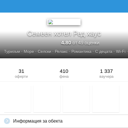
СЕМЕЕН ХОТЕЛ РЕД ХАУС
Семеен хотел Ред хаус
4.80
от 49 оценки
Туризъм
·
Море
·
Селски
·
Релакс
·
Романтика
·
С децата
·
Wi-Fi
31
410
1 337
оферти
фена
ваучера
Информация за обекта