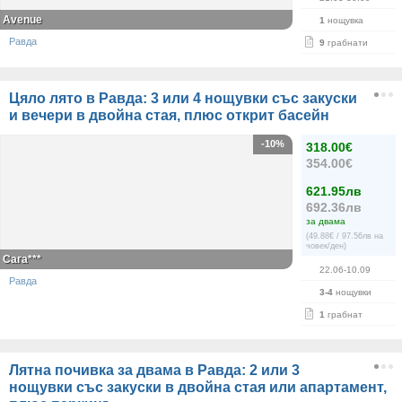
Avenue
1
нощувка
Равда
9
грабнати
Цяло лято в Равда: 3 или 4 нощувки със закуски
и вечери в двойна стая, плюс открит басейн
-10%
318.00€
354.00€
621.95лв
692.36лв
за двама
(49.88€ / 97.56лв на
човек/ден)
Сага***
22.06-10.09
Равда
3-4
нощувки
1
грабнат
Лятна почивка за двама в Равда: 2 или 3
нощувки със закуски в двойна стая или апартамент,