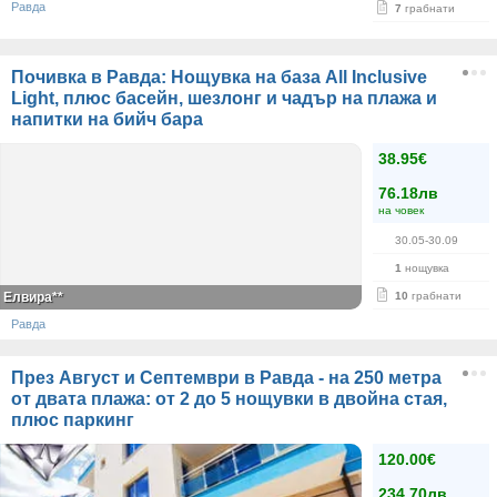
Равда
7
грабнати
Почивка в Равда: Нощувка на база All Inclusive
Light, плюс басейн, шезлонг и чадър на плажа и
напитки на бийч бара
38.95€
76.18лв
на човек
30.05-30.09
1
нощувка
Елвира**
10
грабнати
Равда
През Август и Септември в Равда - на 250 метра
от двата плажа: от 2 до 5 нощувки в двойна стая,
плюс паркинг
120.00€
234.70лв