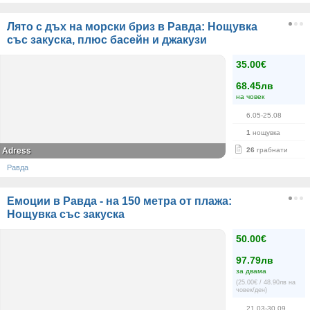
Лято с дъх на морски бриз в Равда: Нощувка
със закуска, плюс басейн и джакузи
35.00€
68.45лв
на човек
6.05-25.08
1
нощувка
Adress
26
грабнати
Равда
Емоции в Равда - на 150 метра от плажа:
Нощувка със закуска
50.00€
97.79лв
за двама
(25.00€ / 48.90лв на
човек/ден)
21.03-30.09