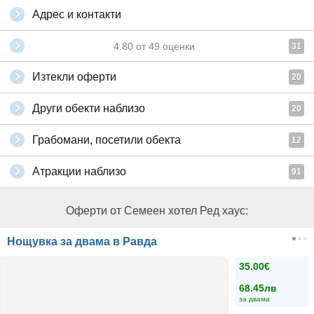
Адрес и контакти
4.80
от
49
оценки
31
Изтекли оферти
20
Други обекти наблизо
20
Грабомани, посетили обекта
12
Атракции наблизо
91
Оферти от Семеен хотел Ред хаус:
Нощувка за двама в Равда
35.00€
68.45лв
за двама