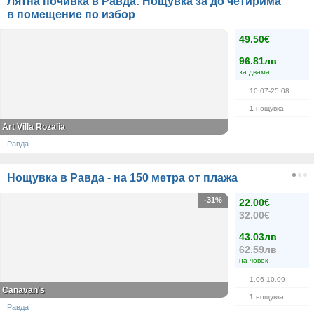
Лятна почивка в Равда: Нощувка за до четирима
в помещение по избор
49.50€
96.81лв
за двама
10.07-25.08
1
нощувка
Art Villa Rozalia
Равда
Нощувка в Равда - на 150 метра от плажа
-31%
22.00€
32.00€
43.03лв
62.59лв
на човек
1.06-10.09
Canavan's
1
нощувка
Равда