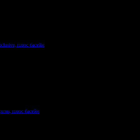
нване: Без изхранване
Валидност: 29.04 - 30.09
nclusive, плюс басейн
гория на хотела: 3 звезди
трима, плюс басейн
тегория на хотела: 2 звезди