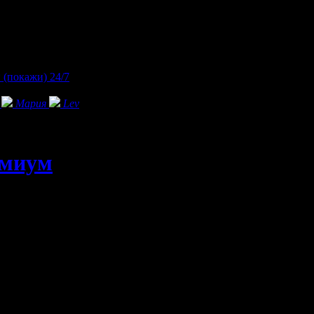
*
(покажи)
24/7
Мария
Lev
емиум
 около 800 метра от морето и на около 700 метра от центъра на г
но разстояние до плажа, центъра, заведения, супермаркети и сп
о функциониращи кухня.