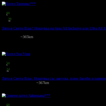
Топ цена:
59
00
€
115
39
лв
на човек
Лято в Свети Влас! Нощувка на база All Inclusive или Ultra All I
Тропикс
Свети Влас
~365km
28
грабнати
Цена на човек на ден:
29.00 €/56.72 лв
Включени нощувки: 1
Кате
Изхранване: All Inclusive
Валидност: 16.08 - 24.09
Топ цена:
19
50
€
38
14
лв
на човек
Лято в Свети Влас: Нощувка със закуска, плюс басейн и парки
Sea Vista
·
Свети Влас
~367km
12
грабнати
Цена на човек на ден:
19.50 €/38.14 лв
Включени нощувки: 1
Изхр
Топ цена:
20
00