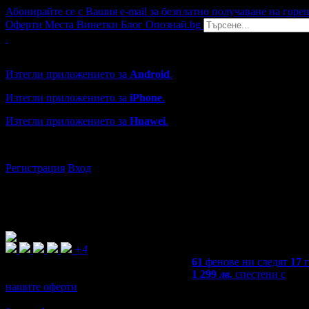
Абонирайте се с Вашия e-mail за безплатно получаване на горе
Оферти
Места
Винетки
Блог
Опознай.bg
Grabo мобилна версия
Изтегли приложението за
Android
.
Изтегли приложението за
iPhone
.
Изтегли приложението за
Huawei
.
...или отвори
grabo.bg
Регистрация
Вход
+4
61
фенове ни следят
17
1 299
лв.
спестени с
нашите оферти
4,0