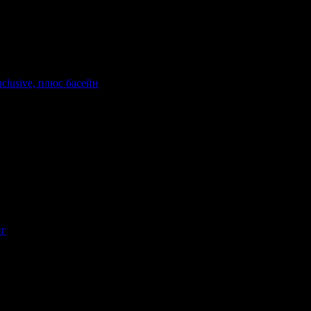
nclusive, плюс басейн
гория на хотела: 3 звезди
нг
анване: Закуска
Валидност: 29.05 - 26.09