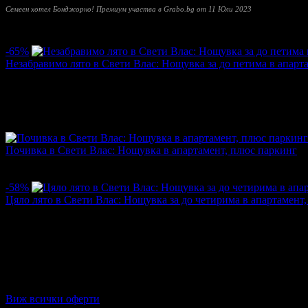
Семеен хотел Бонджорно! Премиум участва в Grabo.bg от 11 Юли 2023
Прочети още
Най-нови оферти от Семеен хотел Бонджорно! Премиум:
-65%
Незабравимо лято в Свети Влас: Нощувка за до петима в апарт
Цена:
35.00€
100.00€
/68.45лв
195.58лв
·
Грабомани закупили офертата
1
·
Преглеждания на офертат
Почивка в Свети Влас: Нощувка в апартамент, плюс паркинг
Топ цена:
29.65€/58.00лв
·
Грабнати ваучери
2
·
Грабомани зак
Дата на стартиране на офертата
19.09.2024г
·
Офертата се е 
-58%
Цяло лято в Свети Влас: Нощувка за до четирима в апартамент
Цена:
29.65€
70.56€
/58.00лв
138.00лв
·
Грабнати ваучери
7
·
Грабомани закупили офертата
3
·
Прегл
Дата на стартиране на офертата
26.01.2024г
·
Офертата се е 
4.0
Виж всички оферти