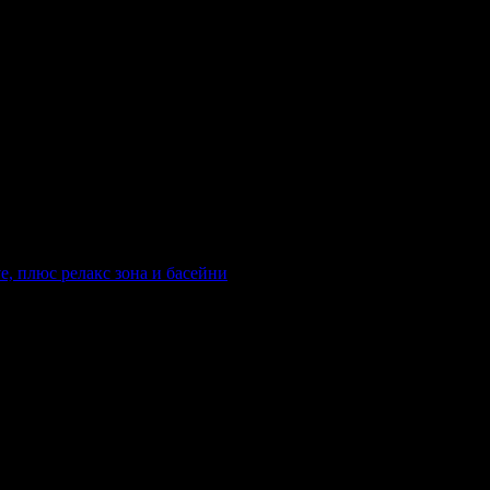
ve, плюс релакс зона и басейни
тегория на хотела: 5 звезди