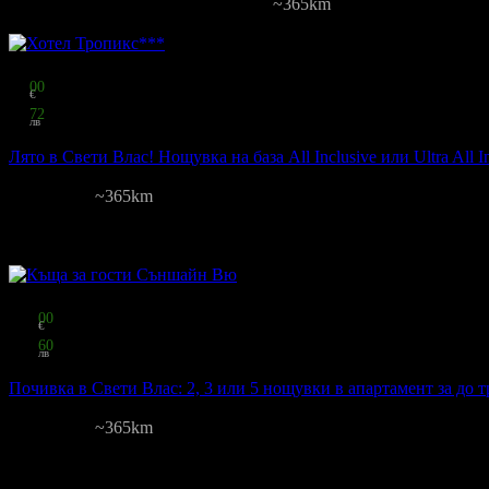
Бонджорно! Премиум
·
Свети Влас
~365km
Цена на човек на ден:
9.80 €/19.17 лв
Включени нощувки: 1
Изхра
Топ цена:
29
00
€
56
72
лв
на човек
Лято в Свети Влас! Нощувка на база All Inclusive или Ultra All I
Тропикс
Свети Влас
~365km
22
грабнати
Цена на човек на ден:
29.00 €/56.72 лв
Включени нощувки: 1
Кате
Изхранване: All Inclusive
Валидност: 20.05 - 15.08
Топ цена:
145
00
€
283
60
лв
за трима
Почивка в Свети Влас: 2, 3 или 5 нощувки в апартамент за до 
Съншайн Вю
Свети Влас
~365km
2
грабнати
Цена на човек на ден:
20.00 €/39.12 лв
Включени нощувки: 2-5
Ка
Изхранване: Без изхранване
Валидност: 1.05 - 25.10