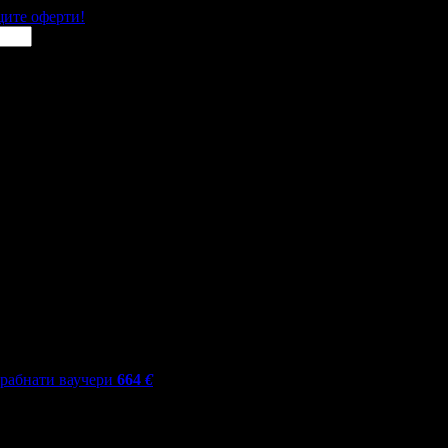
щите оферти!
грабнати ваучери
664
€