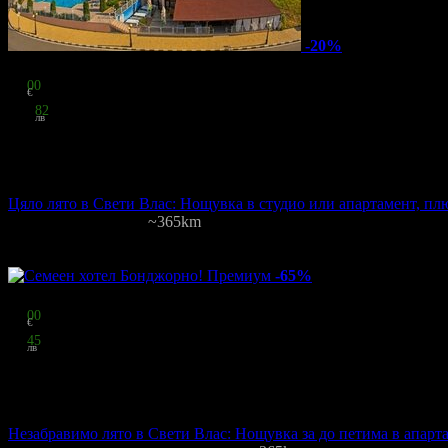
-20%
Цена:
72
00
€
140
82
лв
за четирима
стойност
90.00 € / 176.02 лв
20% отстъпка
Цяло лято в Свети Влас: Нощувка в студио или апартамент, п
Антъни
·
Свети Влас
~365km
6
грабнати
Цена на човек на ден:
36.00 €/70.41 лв
Включени нощувки: 1
Изхр
-65%
Цена:
35
00
€
68
45
лв
за трима
стойност
100.00 € / 195.58 лв
65% отстъпка
Незабравимо лято в Свети Влас: Нощувка за до петима в апарт