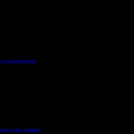
люс външен басейн
анване: Без изхранване
Валидност: 22.07 - 30.09
амент, плюс паркинг