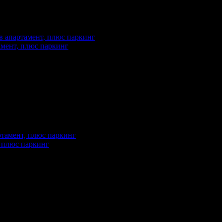
амент, плюс паркинг
а
1310
упили офертата
1
·
Преглеждания на офертата
1084
промотирала 138 дни
138
, плюс паркинг
еждания на офертата
5500
промотирала 247 дни
247
·
Средна оценка за офертата от 1 ревю