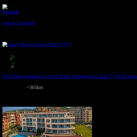
Отзиви от клиенти:
Krasimir
4
Всичко беше точно според офертата и снимките
преди 2 години
·
· Подкрепям това мнение!
Други популярни оферти
Топ цена:
118
50
€
231
77
лв
на човек
Луксозна почивка в Свети Влас: Нощувка на база 5* All Inclusi
Свети Влас
Свети Влас
~365km
66
:
53
:
27
12
грабнати
Цена на човек на ден:
118.50 €/231.77 лв
Включени нощувки: 1
Ка
Изхранване: All Inclusive
Валидност: 3.07 - 6.09