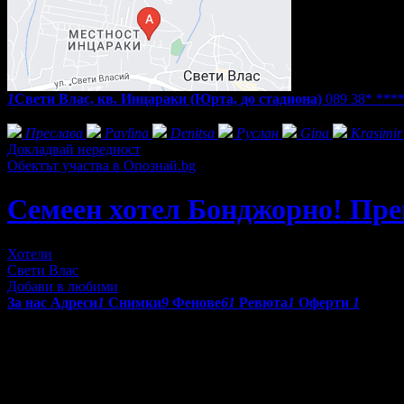
1
Свети Влас, кв. Инцараки (Юрта, до стадиона)
089 38* ***
Фенове на Семеен хотел Бонджорно! Премиум
Преслава
Pavlina
Denitsa
Руслан
Gina
Krasimir
Докладвай нередност
Обектът участва в Опознай.bg
Семеен хотел Бонджорно! Пр
Хотели
Свети Влас
Добави в любими
За нас
Адреси
1
Снимки
9
Фенове
61
Ревюта
1
Оферти
1
Семеен хотел Бонджорно! Премиум
се намира в Свети Влас на
Мястото е изключително спокойно и в същото време на пешеход
Апартаментите са чисто нови и модерно обзаведени, с напълн