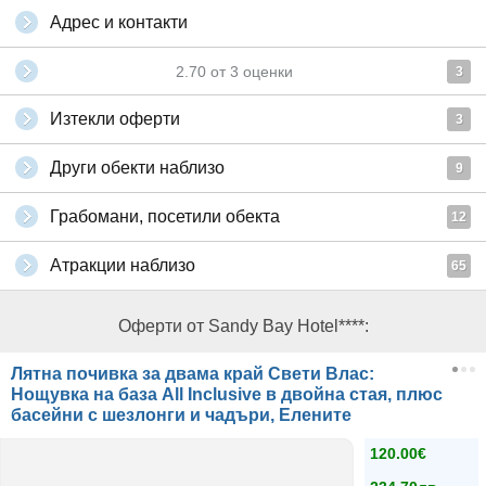
Адрес и контакти
2.70
от
3
оценки
3
Изтекли оферти
3
Други обекти наблизо
9
Грабомани, посетили обекта
12
Атракции наблизо
65
Оферти от Sandy Bay Hotel****:
Лятна почивка за двама край Свети Влас:
Нощувка на база All Inclusive в двойна стая, плюс
басейни с шезлонги и чадъри, Елените
120.00€