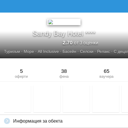
Sandy Bay Hotel ****
2.70
от 3 оценки
Туризъм
·
Море
·
All Inclusive
·
Басейн
·
Селски
·
Релакс
·
С деца
5
38
65
оферти
фена
ваучера
Информация за обекта