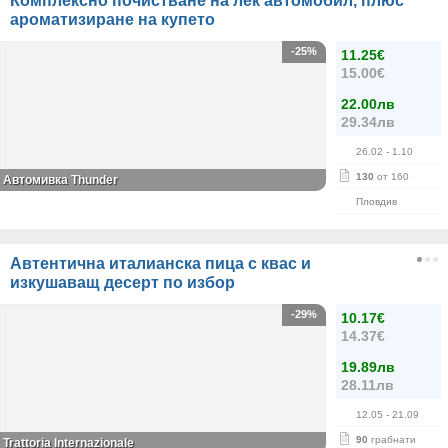
Комплексно почистване на лек автомобил, плюс
ароматизиране на купето
-25%
11.25€
15.00€
22.00лв
29.34лв
26.02
- 1.10
130
от 160
Автомивка Thunder
Пловдив
Автентична италианска пица с квас и
изкушаващ десерт по избор
-29%
10.17€
14.37€
19.89лв
28.11лв
12.05
- 21.09
90
грабнати
Trattoria Internazionale