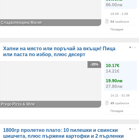
86.00лв
19.09
- 2.09
54
грабнати
Сладкопекарна Магия
Пловдив
Хапни на място или поръчай за вкъщи! Пица
или паста по избор, плюс десерт
-28%
10.17€
14.21€
19.90лв
27.80лв
14.11
- 31.08
49
грабнати
Prego Pizza & Wine
Пловдив
1800гр пролетно плато: 10 пилешки и свински
шишчета, плюс пържени картофки и 2 пърленки