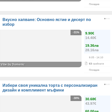
Пловдив
Вкусно хапване: Основно ястие и десерт по
избор
-31%
9.90€
14.40€
19.36лв
28.16лв
9.05
- 14.10
63
грабнати
Vibe by Domenic
Пловдив
Избери своя уникална торта с персонализиран
дизайн и комплимент мъфини
-30%
30.68€
43.97€
60.00лв