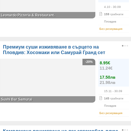
4.10
- 30.09
159
грабнати
Leonardo Pizzeria & Restaurant.
Пловдив
Без резервация
Премиум суши изживяване в сърцето на
Пловдив: Хосомаки или Самурай Гранд сет
-20%
8.95€
11.24€
17.50лв
21.98лв
15.11
- 30.09
145
грабнати
Sushi Bar Samurai
Пловдив
Без резервация