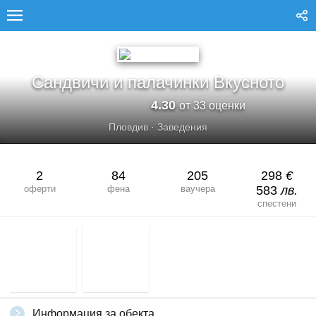
САНДВИЧИ И ПАЛАЧИНКИ ВКУСНОТО
Сандвичи и палачинки Вкусното
4.30
от 33 оценки
Пловдив
·
Заведения
2
84
205
298
€
оферти
фена
ваучера
583
лв.
спестени
Информация за обекта