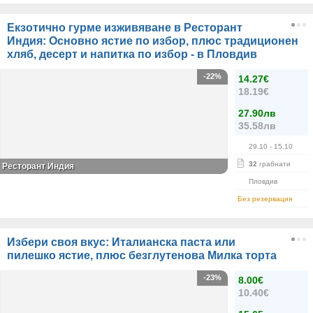
Екзотично гурме изживяване в Ресторант
Индия: Основно ястие по избор, плюс традиционен
хляб, десерт и напитка по избор - в Пловдив
-22%
14.27€
18.19€
27.90лв
35.58лв
29.10
- 15.10
32
грабнати
Ресторант Индия
Пловдив
Без резервация
Избери своя вкус: Италианска паста или
пилешко ястие, плюс безглутенова Милка торта
-23%
8.00€
10.40€