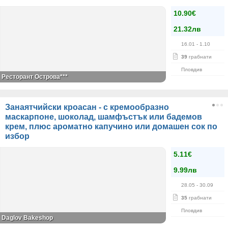
10.90€
21.32лв
16.01
- 1.10
39
грабнати
Пловдив
Ресторант Острова***
Занаятчийски кроасан - с кремообразно
маскарпоне, шоколад, шамфъстък или бадемов
крем, плюс ароматно капучино или домашен сок по
избор
5.11€
9.99лв
28.05
- 30.09
35
грабнати
Пловдив
Daglov Bakeshop