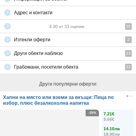
Адрес и контакти
4.30
от
33
оценки
10
Изтекли оферти
2
Други обекти наблизо
14
Грабомани, посетили обекта
12
Други популярни оферти:
Хапни на място или вземи за вкъщи: Пица по
избор, плюс безалкохолна напитка
-25%
7.21€
9.66€
14.10лв
18.90лв