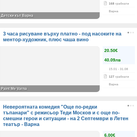
168
грабнати
Варна
Детски кът Варна
3 часа рисуване върху платно - под насоките на
ментор-художник, плюс чаша вино
20.50€
40.09лв
15.01
- 31.08
127
грабнати
Варна
Paint Me Varna
Невероятната комедия "Още по-редки
тъпанари" с режисьор Теди Москов и с още по-
смешни герои и ситуации - на 2 Септември в Летен
театър - Варна
6.00€