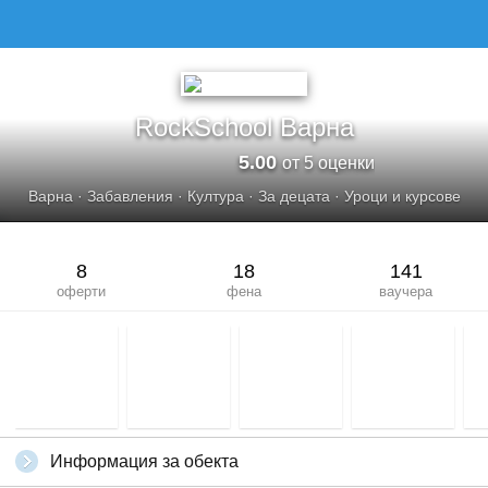
RockSchool Варна
5.00
от 5 оценки
Варна
·
Забавления
·
Култура
·
За децата
·
Уроци и курсове
8
18
141
оферти
фена
ваучера
Информация за обекта