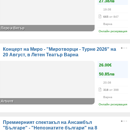
27.38лв
19.08
665
от 847
Варна
Перо и Вятър
Онлайн резервация
Концерт на Миро - "Миротворци - Турне 2026" на
20 Август, в Летен Театър Варна
26.00€
50.85лв
20.08
318
от 398
Варна
Artvent
Онлайн резервация
Премиерният спектакъл на Ансамбъл
"Българе" - "Непознатите българи" на 8