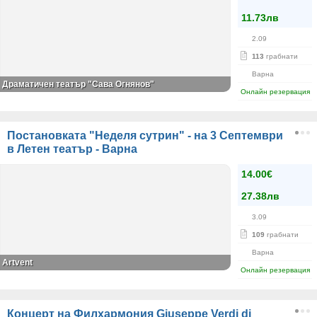
11.73лв
2.09
113
грабнати
Варна
Драматичен театър "Сава Огнянов"
Онлайн резервация
Постановката "Неделя сутрин" - на 3 Септември
в Летен театър - Варна
14.00€
27.38лв
3.09
109
грабнати
Варна
Аrtvent
Онлайн резервация
Концерт на Филхармония Giuseppe Verdi di