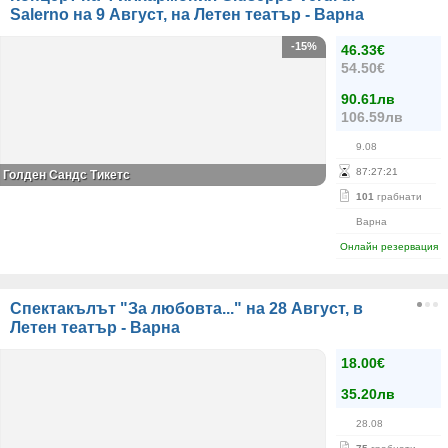
Salerno на 9 Август, на Летен театър - Варна
-15%
46.33€
54.50€
90.61лв
106.59лв
9.08
87
:
27
:
21
Голден Сандс Тикетс
101
грабнати
Варна
Онлайн резервация
Спектакълът "За любовта..." на 28 Август, в
Летен театър - Варна
18.00€
35.20лв
28.08