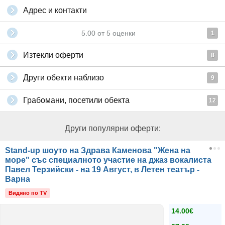
Адрес и контакти
5.00
от
5
оценки
1
Изтекли оферти
8
Други обекти наблизо
9
Грабомани, посетили обекта
12
Други популярни оферти:
Stand-up шоуто на Здрава Каменова "Жена на
море" със специалното участие на джаз вокалиста
Павел Терзийски - на 19 Август, в Летен театър -
Варна
Видяно по TV
14.00€