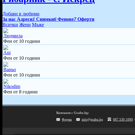
Добави в любими
За нас
Адреси
1
Снимки
6
Фенове
7
Оферти
Всички
Жени
Мъже
Людмила
Фен от 10 години
Ani
Фен от 10 години
Ваньо
Фен от 10 години
Nikodim
Фен от 8 години
Контакти с Grabo.bg:
Форма
info@grabo.bg
087 530 1090