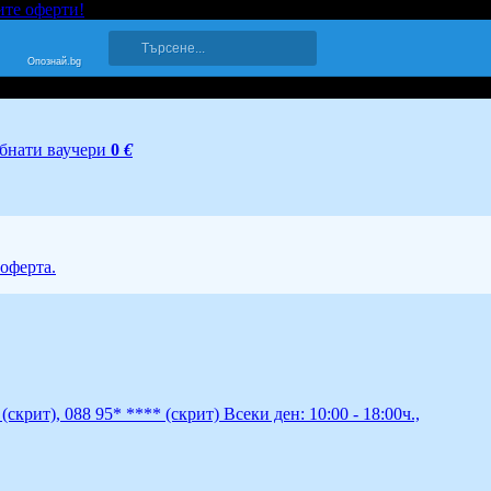
ите оферти!
Опознай.bg
бнати ваучери
0
€
 оферта.
*
(скрит)
,
088 95* ****
(скрит)
Всеки ден: 10:00 - 18:00ч.,