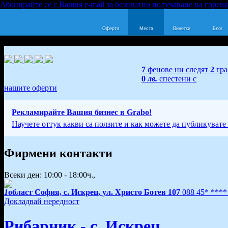
Абонирайте се с Вашия e-mail за безплатно получаване на горещ
Оферти
Места
Винетки
Блог
7
фенове ни следят
2
гра
0
лв.
спестени с
нашите оферти
Рекламирайте Вашия бизнес в Grabo!
Научете оттук какви са ползите и как можете да публикувате
Фирмени контакти
Всеки ден: 10:00 - 18:00ч.,
1
област София, с. Искрец, ул. Христо Ботев 107
088 45* ***
Докладвай нередност
Рибарник - с. Искрец