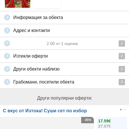
Информация за обекта
Адрес и контакти
2.00
от
1
оценка
1
Изтекли оферти
2
Други обекти наблизо
1
Грабомани, посетили обекта
3
Други популярни оферти:
С вкус от Изтока! Суши сет по избор
-35%
17.59€
27.07€