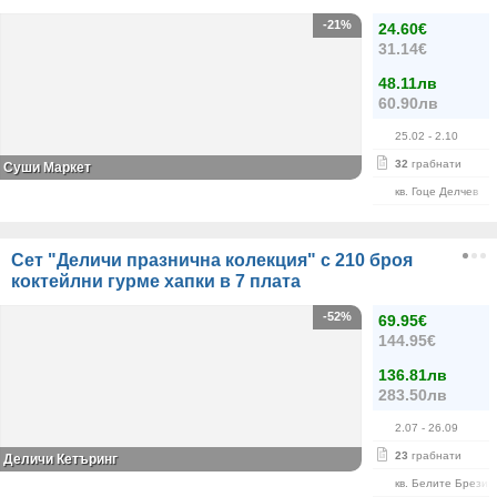
-21%
24.60€
31.14€
48.11лв
60.90лв
25.02
- 2.10
32
грабнати
Суши Маркет
кв. Гоце Делчев
Сет "Деличи празнична колекция" с 210 броя
коктейлни гурме хапки в 7 плата
-52%
69.95€
144.95€
136.81лв
283.50лв
2.07
- 26.09
23
грабнати
Деличи Кетъринг
кв. Белите Брези