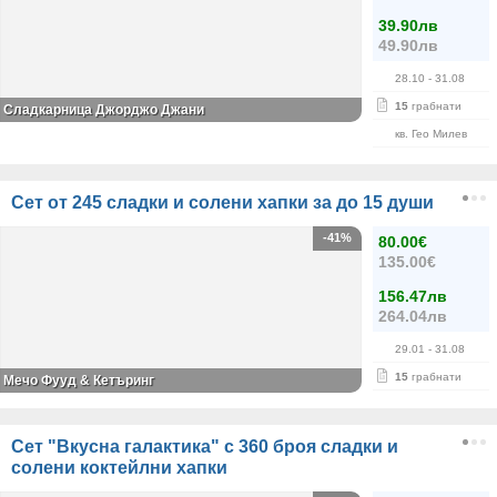
39.90лв
49.90лв
28.10
- 31.08
15
грабнати
Сладкарница Джорджо Джани
кв. Гео Милев
Сет от 245 сладки и солени хапки за до 15 души
-41%
80.00€
135.00€
156.47лв
264.04лв
29.01
- 31.08
15
грабнати
Мечо Фууд & Кетъринг
Сет "Вкусна галактика" с 360 броя сладки и
солени коктейлни хапки