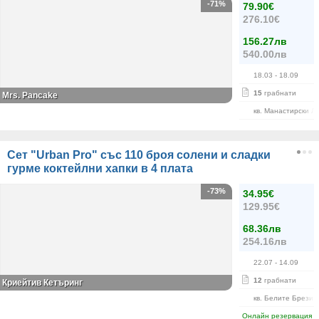
-71%
79.90€
276.10€
156.27лв
540.00лв
18.03
- 18.09
15
грабнати
Mrs. Pancake
кв. Манастирски Л
Сет "Urban Pro" със 110 броя солени и сладки
гурме коктейлни хапки в 4 плата
-73%
34.95€
129.95€
68.36лв
254.16лв
22.07
- 14.09
12
грабнати
Криейтив Кетъринг
кв. Белите Брези
Онлайн резервация