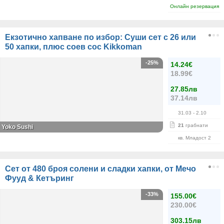
Онлайн резервация
Екзотично хапване по избор: Суши сет с 26 или
50 хапки, плюс соев сос Kikkoman
-25%
14.24€
18.99€
27.85лв
37.14лв
31.03
- 2.10
21
грабнати
Yoko Sushi
кв. Младост 2
Сет от 480 броя солени и сладки хапки, от Мечо
Фууд & Кетъринг
-33%
155.00€
230.00€
303.15лв