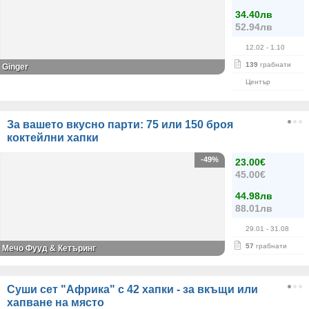
34.40лв
52.94лв
12.02
- 1.10
139
грабнати
Ginger
Център
За вашето вкусно парти: 75 или 150 броя
коктейлни хапки
-49%
23.00€
45.00€
44.98лв
88.01лв
29.01
- 31.08
57
грабнати
Мечо Фууд & Кетъринг
Суши сет "Африка" с 42 хапки - за вкъщи или
хапване на място