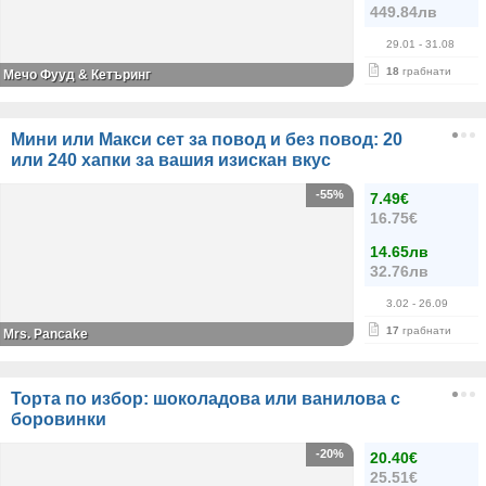
449.84лв
29.01
- 31.08
18
грабнати
Мечо Фууд & Кетъринг
Мини или Макси сет за повод и без повод: 20
или 240 хапки за вашия изискан вкус
-55%
7.49€
16.75€
14.65лв
32.76лв
3.02
- 26.09
17
грабнати
Mrs. Pancake
Торта по избор: шоколадова или ванилова с
боровинки
-20%
20.40€
25.51€