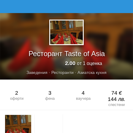
Ресторант Taste of Asia
2.00
от 1 оценка
Заведения
·
Ресторанти
·
Азиатска кухня
2
3
4
74
€
оферти
фена
ваучера
144
лв.
спестени