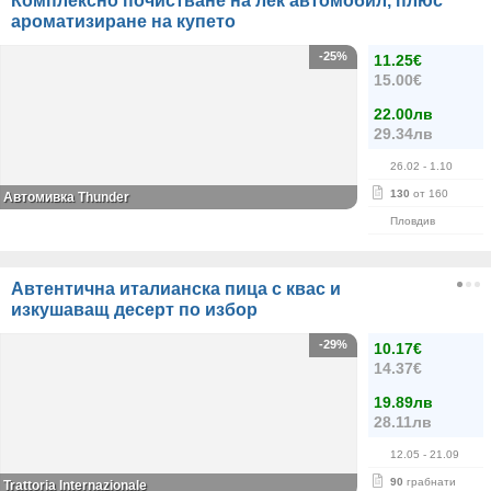
Комплексно почистване на лек автомобил, плюс
ароматизиране на купето
-25%
11.25€
15.00€
22.00лв
29.34лв
26.02
- 1.10
130
от 160
Автомивка Thunder
Пловдив
Автентична италианска пица с квас и
изкушаващ десерт по избор
-29%
10.17€
14.37€
19.89лв
28.11лв
12.05
- 21.09
90
грабнати
Trattoria Internazionale