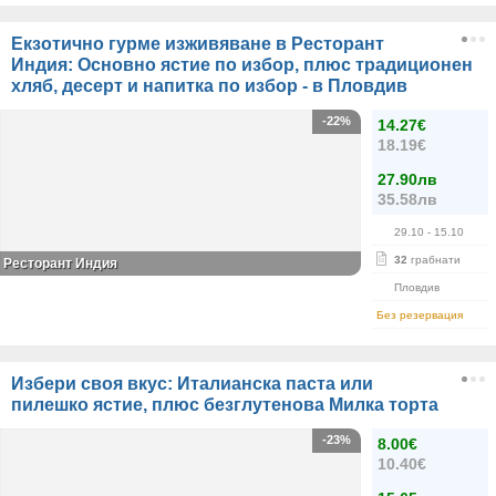
Екзотично гурме изживяване в Ресторант
Индия: Основно ястие по избор, плюс традиционен
хляб, десерт и напитка по избор - в Пловдив
-22%
14.27€
18.19€
27.90лв
35.58лв
29.10
- 15.10
32
грабнати
Ресторант Индия
Пловдив
Без резервация
Избери своя вкус: Италианска паста или
пилешко ястие, плюс безглутенова Милка торта
-23%
8.00€
10.40€