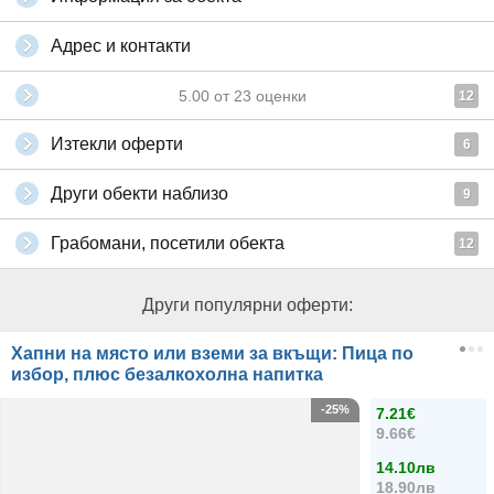
Адрес и контакти
5.00
от
23
оценки
12
Изтекли оферти
6
Други обекти наблизо
9
Грабомани, посетили обекта
12
Други популярни оферти:
Хапни на място или вземи за вкъщи: Пица по
избор, плюс безалкохолна напитка
-25%
7.21€
9.66€
14.10лв
18.90лв