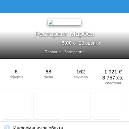
РЕСТОРАНТ МАРБЕЯ
Ресторант Марбея
5.00
от 23 оценки
Пловдив
·
Заведения
6
68
162
1 921
€
оферти
фена
ваучера
3 757
лв.
спестени
Информация за обекта