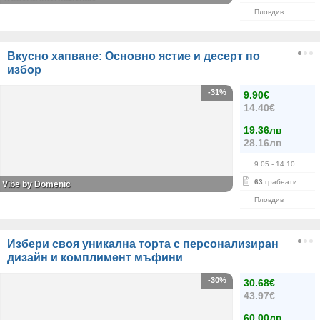
Пловдив
Вкусно хапване: Основно ястие и десерт по
избор
-31%
9.90€
14.40€
19.36лв
28.16лв
9.05
- 14.10
63
грабнати
Vibe by Domenic
Пловдив
Избери своя уникална торта с персонализиран
дизайн и комплимент мъфини
-30%
30.68€
43.97€
60.00лв