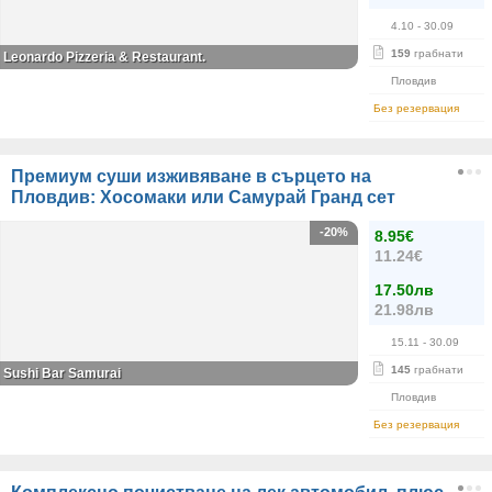
4.10
- 30.09
159
грабнати
Leonardo Pizzeria & Restaurant.
Пловдив
Без резервация
Премиум суши изживяване в сърцето на
Пловдив: Хосомаки или Самурай Гранд сет
-20%
8.95€
11.24€
17.50лв
21.98лв
15.11
- 30.09
145
грабнати
Sushi Bar Samurai
Пловдив
Без резервация