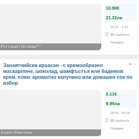
10.90€
21.32лв
16.01
- 1.10
39
грабнати
Пловдив
Ресторант Острова***
Занаятчийски кроасан - с кремообразно
маскарпоне, шоколад, шамфъстък или бадемов
крем, плюс ароматно капучино или домашен сок по
избор
5.11€
9.99лв
28.05
- 30.09
35
грабнати
Пловдив
Daglov Bakeshop