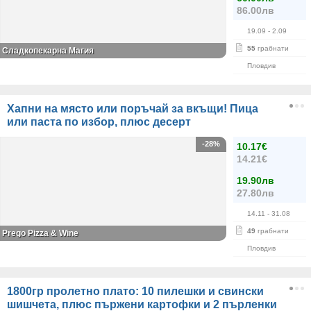
86.00лв
19.09
- 2.09
55
грабнати
Сладкопекарна Магия
Пловдив
Хапни на място или поръчай за вкъщи! Пица
или паста по избор, плюс десерт
-28%
10.17€
14.21€
19.90лв
27.80лв
14.11
- 31.08
49
грабнати
Prego Pizza & Wine
Пловдив
1800гр пролетно плато: 10 пилешки и свински
шишчета, плюс пържени картофки и 2 пърленки