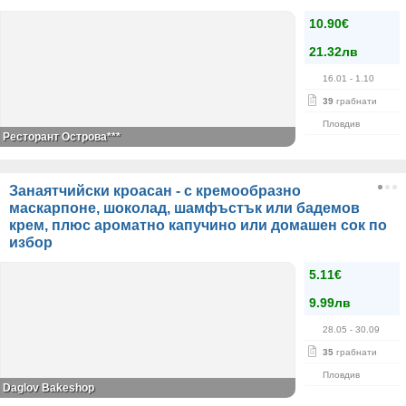
10.90€
21.32лв
16.01
- 1.10
39
грабнати
Пловдив
Ресторант Острова***
Занаятчийски кроасан - с кремообразно
маскарпоне, шоколад, шамфъстък или бадемов
крем, плюс ароматно капучино или домашен сок по
избор
5.11€
9.99лв
28.05
- 30.09
35
грабнати
Пловдив
Daglov Bakeshop