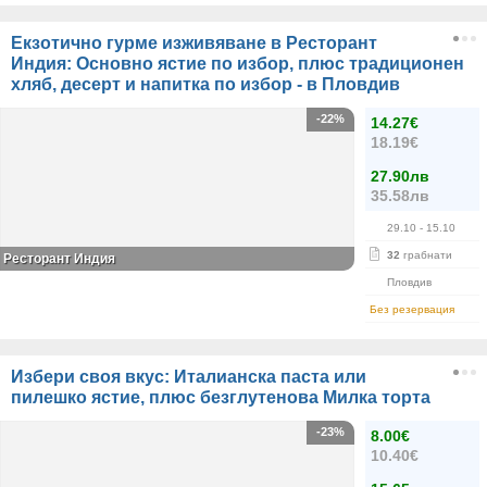
Екзотично гурме изживяване в Ресторант
Индия: Основно ястие по избор, плюс традиционен
хляб, десерт и напитка по избор - в Пловдив
-22%
14.27€
18.19€
27.90лв
35.58лв
29.10
- 15.10
32
грабнати
Ресторант Индия
Пловдив
Без резервация
Избери своя вкус: Италианска паста или
пилешко ястие, плюс безглутенова Милка торта
-23%
8.00€
10.40€