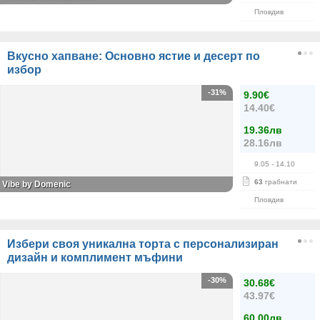
Пловдив
Вкусно хапване: Основно ястие и десерт по
избор
-31%
9.90€
14.40€
19.36лв
28.16лв
9.05
- 14.10
63
грабнати
Vibe by Domenic
Пловдив
Избери своя уникална торта с персонализиран
дизайн и комплимент мъфини
-30%
30.68€
43.97€
60.00лв