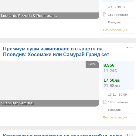
4.10
- 30.09
159
грабнати
Leonardo Pizzeria & Restaurant.
Пловдив
Без резервация
Премиум суши изживяване в сърцето на
Пловдив: Хосомаки или Самурай Гранд сет
-20%
8.95€
11.24€
17.50лв
21.98лв
15.11
- 30.09
145
грабнати
Sushi Bar Samurai
Пловдив
Без резервация