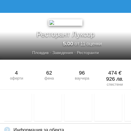
Ресторант Луксор
5.00
от 11 оценки
Пловдив
·
Заведения
·
Ресторанти
4
62
96
474
€
оферти
фена
ваучера
926
лв.
спестени
Информация за обекта