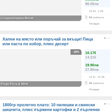
86.00лв
19.09
- 2.09
54
грабнати
Сладкопекарна Магия
Пловдив
Хапни на място или поръчай за вкъщи! Пица
или паста по избор, плюс десерт
-28%
10.17€
14.21€
19.90лв
27.80лв
14.11
- 31.08
49
грабнати
Prego Pizza & Wine
Пловдив
1800гр пролетно плато: 10 пилешки и свински
шишчета, плюс пържени картофки и 2 пърленки