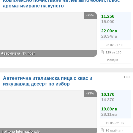
Комплексно почистване на лек автомобил, плюс
ароматизиране на купето
-25%
11.25€
15.00€
22.00лв
29.34лв
26.02
- 1.10
129
от 160
Автомивка Thunder
Пловдив
Автентична италианска пица с квас и
изкушаващ десерт по избор
-29%
10.17€
14.37€
19.89лв
28.11лв
12.05
- 21.09
80
грабнати
Trattoria Internazionale