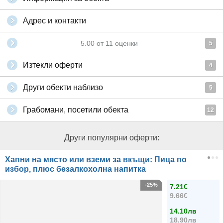
Адрес и контакти
5.00
от
11
оценки
5
Изтекли оферти
4
Други обекти наблизо
5
Грабомани, посетили обекта
12
Други популярни оферти:
Хапни на място или вземи за вкъщи: Пица по
избор, плюс безалкохолна напитка
-25%
7.21€
9.66€
14.10лв
18.90лв