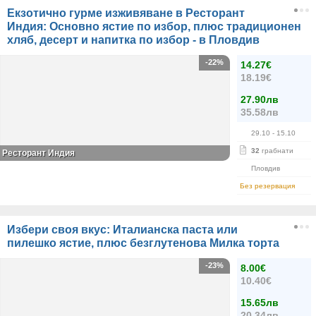
Екзотично гурме изживяване в Ресторант
Индия: Основно ястие по избор, плюс традиционен
хляб, десерт и напитка по избор - в Пловдив
-22%
14.27€
18.19€
27.90лв
35.58лв
29.10
- 15.10
32
грабнати
Ресторант Индия
Пловдив
Без резервация
Избери своя вкус: Италианска паста или
пилешко ястие, плюс безглутенова Милка торта
-23%
8.00€
10.40€
15.65лв
20.34лв