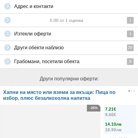
Адрес и контакти
5.00
от
1
оценка
1
Изтекли оферти
1
Други обекти наблизо
20
Грабомани, посетили обекта
6
Други популярни оферти:
Хапни на място или вземи за вкъщи: Пица по
избор, плюс безалкохолна напитка
-25%
7.21€
9.66€
14.10лв
18.90лв