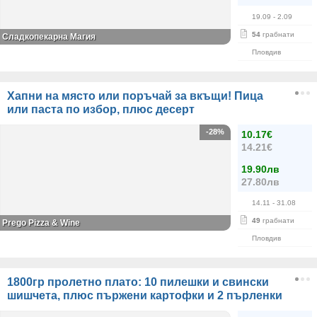
19.09
- 2.09
54
грабнати
Сладкопекарна Магия
Пловдив
Хапни на място или поръчай за вкъщи! Пица
или паста по избор, плюс десерт
-28%
10.17€
14.21€
19.90лв
27.80лв
14.11
- 31.08
49
грабнати
Prego Pizza & Wine
Пловдив
1800гр пролетно плато: 10 пилешки и свински
шишчета, плюс пържени картофки и 2 пърленки