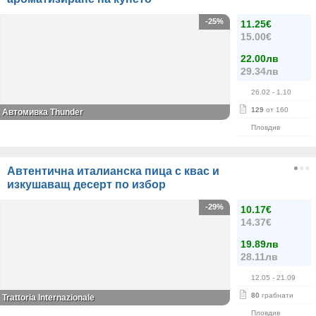
-25%
11.25€
15.00€
22.00лв
29.34лв
26.02
- 1.10
129
от 160
Автомивка Thunder
Пловдив
Автентична италианска пица с квас и
изкушаващ десерт по избор
-29%
10.17€
14.37€
19.89лв
28.11лв
12.05
- 21.09
80
грабнати
Trattoria Internazionale
Пловдив