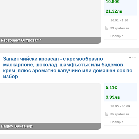
10.90€
21.32лв
16.01
- 1.10
39
грабнати
Пловдив
Ресторант Острова***
Занаятчийски кроасан - с кремообразно
маскарпоне, шоколад, шамфъстък или бадемов
крем, плюс ароматно капучино или домашен сок по
избор
5.11€
9.99лв
28.05
- 30.09
35
грабнати
Пловдив
Daglov Bakeshop