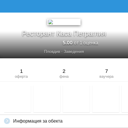
Ресторант Каса Петраглия
5.00
от 1 оценка
Пловдив
·
Заведения
1
2
7
оферта
фена
ваучера
Информация за обекта