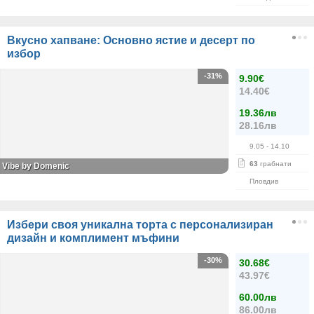
Вкусно хапване: Основно ястие и десерт по
избор
-31%
9.90€
14.40€
19.36лв
28.16лв
9.05
- 14.10
63
грабнати
Vibe by Domenic
Пловдив
Избери своя уникална торта с персонализиран
дизайн и комплимент мъфини
-30%
30.68€
43.97€
60.00лв
86.00лв