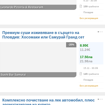
4.10
- 30.09
159
грабнати
Leonardo Pizzeria & Restaurant.
Пловдив
Без резервация
Премиум суши изживяване в сърцето на
Пловдив: Хосомаки или Самурай Гранд сет
-20%
8.95€
11.24€
17.50лв
21.98лв
15.11
- 30.09
145
грабнати
Sushi Bar Samurai
Пловдив
Без резервация
Комплексно почистване на лек автомобил, плюс
ароматизиране на купето