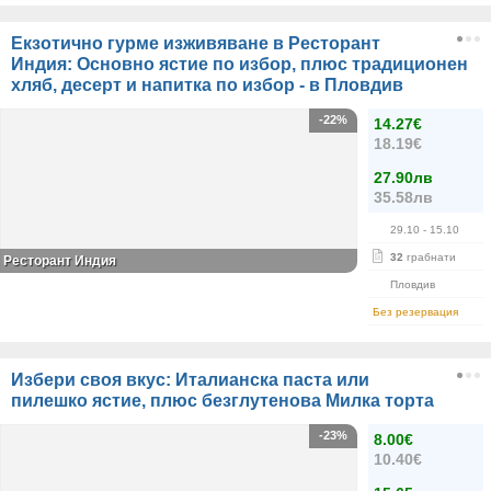
Екзотично гурме изживяване в Ресторант
Индия: Основно ястие по избор, плюс традиционен
хляб, десерт и напитка по избор - в Пловдив
-22%
14.27€
18.19€
27.90лв
35.58лв
29.10
- 15.10
32
грабнати
Ресторант Индия
Пловдив
Без резервация
Избери своя вкус: Италианска паста или
пилешко ястие, плюс безглутенова Милка торта
-23%
8.00€
10.40€