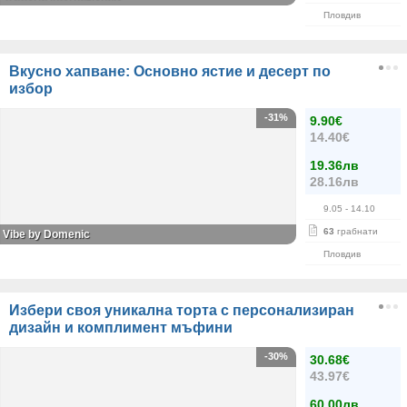
Пловдив
Вкусно хапване: Основно ястие и десерт по
избор
-31%
9.90€
14.40€
19.36лв
28.16лв
9.05
- 14.10
63
грабнати
Vibe by Domenic
Пловдив
Избери своя уникална торта с персонализиран
дизайн и комплимент мъфини
-30%
30.68€
43.97€
60.00лв