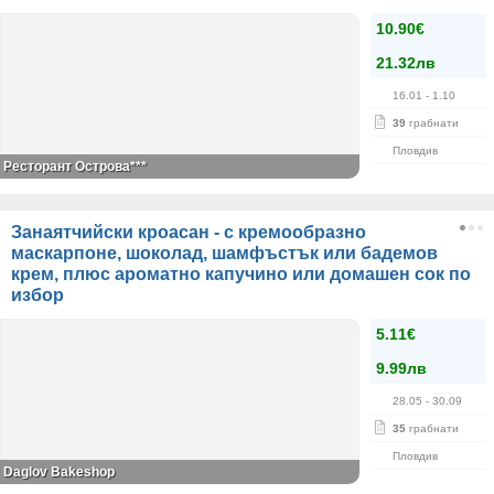
10.90€
21.32лв
16.01
- 1.10
39
грабнати
Пловдив
Ресторант Острова***
Занаятчийски кроасан - с кремообразно
маскарпоне, шоколад, шамфъстък или бадемов
крем, плюс ароматно капучино или домашен сок по
избор
5.11€
9.99лв
28.05
- 30.09
35
грабнати
Пловдив
Daglov Bakeshop