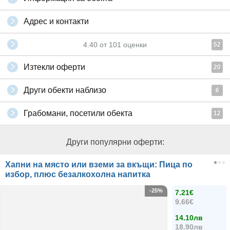
Адрес и контакти
4.40
от
101
оценки
52
Изтекли оферти
20
Други обекти наблизо
6
Грабомани, посетили обекта
12
Други популярни оферти:
Хапни на място или вземи за вкъщи: Пица по
избор, плюс безалкохолна напитка
-25%
7.21€
9.66€
14.10лв
18.90лв