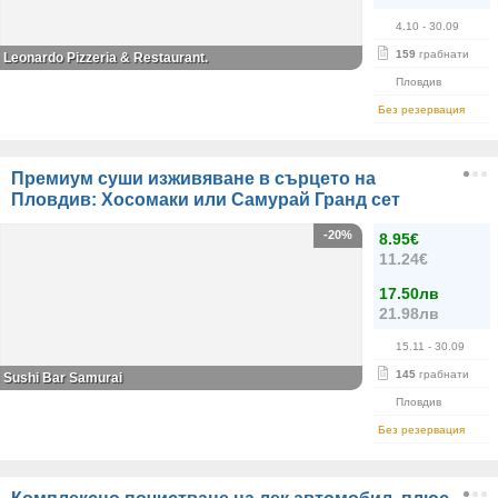
4.10
- 30.09
159
грабнати
Leonardo Pizzeria & Restaurant.
Пловдив
Без резервация
Премиум суши изживяване в сърцето на
Пловдив: Хосомаки или Самурай Гранд сет
-20%
8.95€
11.24€
17.50лв
21.98лв
15.11
- 30.09
145
грабнати
Sushi Bar Samurai
Пловдив
Без резервация