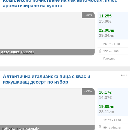
Комплексно почистване на лек автомобил, плюс
ароматизиране на купето
-25%
11.25€
15.00€
22.00лв
29.34лв
26.02
- 1.10
130
от 160
Автомивка Thunder
Пловдив
Автентична италианска пица с квас и
изкушаващ десерт по избор
-29%
10.17€
14.37€
19.89лв
28.11лв
12.05
- 21.09
90
грабнати
Trattoria Internazionale