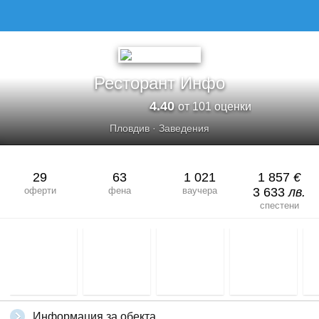
Ресторант Инфо
4.40
от 101 оценки
Пловдив
·
Заведения
29
63
1 021
1 857
€
оферти
фена
ваучера
3 633
лв.
спестени
Информация за обекта