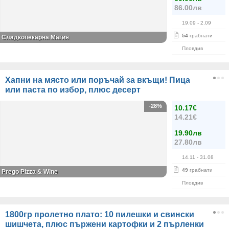
86.00лв
19.09
- 2.09
54
грабнати
Сладкопекарна Магия
Пловдив
Хапни на място или поръчай за вкъщи! Пица
или паста по избор, плюс десерт
-28%
10.17€
14.21€
19.90лв
27.80лв
14.11
- 31.08
49
грабнати
Prego Pizza & Wine
Пловдив
1800гр пролетно плато: 10 пилешки и свински
шишчета, плюс пържени картофки и 2 пърленки