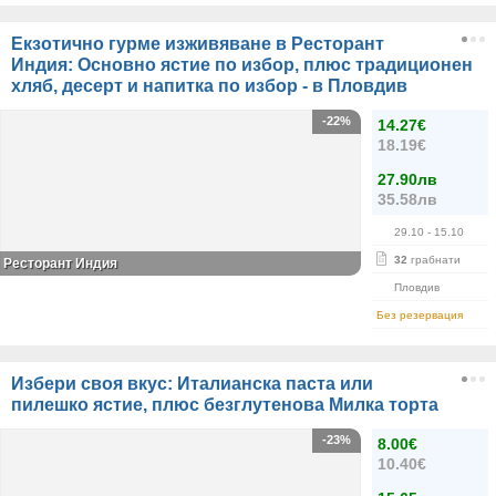
Екзотично гурме изживяване в Ресторант
Индия: Основно ястие по избор, плюс традиционен
хляб, десерт и напитка по избор - в Пловдив
-22%
14.27€
18.19€
27.90лв
35.58лв
29.10
- 15.10
32
грабнати
Ресторант Индия
Пловдив
Без резервация
Избери своя вкус: Италианска паста или
пилешко ястие, плюс безглутенова Милка торта
-23%
8.00€
10.40€