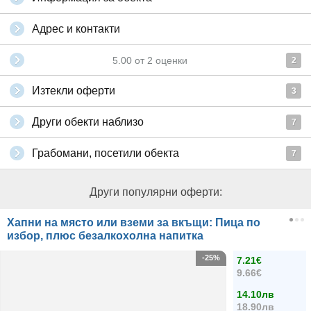
Адрес и контакти
5.00
от
2
оценки
2
Изтекли оферти
3
Други обекти наблизо
7
Грабомани, посетили обекта
7
Други популярни оферти:
Хапни на място или вземи за вкъщи: Пица по
избор, плюс безалкохолна напитка
-25%
7.21€
9.66€
14.10лв
18.90лв