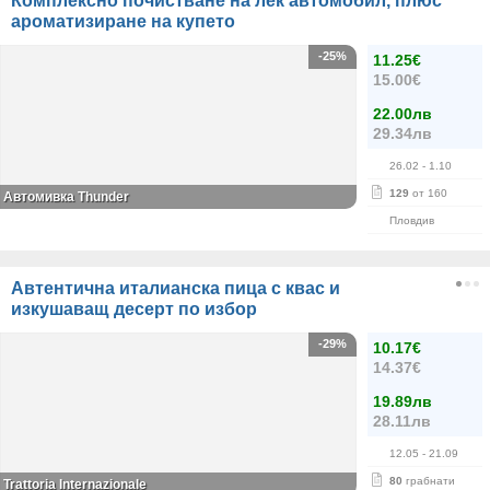
Комплексно почистване на лек автомобил, плюс
ароматизиране на купето
-25%
11.25€
15.00€
22.00лв
29.34лв
26.02
- 1.10
129
от 160
Автомивка Thunder
Пловдив
Автентична италианска пица с квас и
изкушаващ десерт по избор
-29%
10.17€
14.37€
19.89лв
28.11лв
12.05
- 21.09
80
грабнати
Trattoria Internazionale