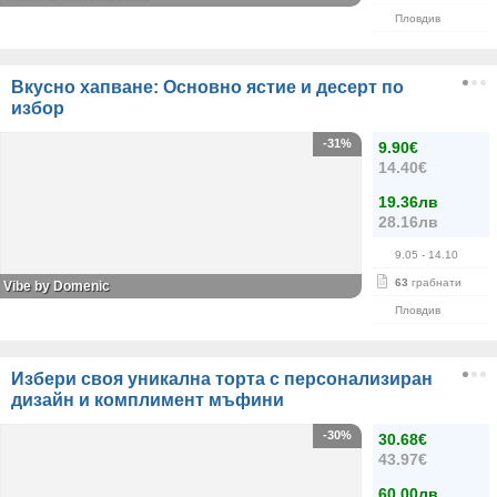
Пловдив
Вкусно хапване: Основно ястие и десерт по
избор
-31%
9.90€
14.40€
19.36лв
28.16лв
9.05
- 14.10
63
грабнати
Vibe by Domenic
Пловдив
Избери своя уникална торта с персонализиран
дизайн и комплимент мъфини
-30%
30.68€
43.97€
60.00лв