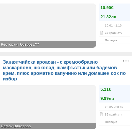
10.90€
21.32лв
16.01
- 1.10
39
грабнати
Пловдив
Ресторант Острова***
Занаятчийски кроасан - с кремообразно
маскарпоне, шоколад, шамфъстък или бадемов
крем, плюс ароматно капучино или домашен сок по
избор
5.11€
9.99лв
28.05
- 30.09
35
грабнати
Пловдив
Daglov Bakeshop