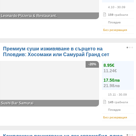
4.10
- 30.09
159
грабнати
Leonardo Pizzeria & Restaurant.
Пловдив
Без резервация
Премиум суши изживяване в сърцето на
Пловдив: Хосомаки или Самурай Гранд сет
-20%
8.95€
11.24€
17.50лв
21.98лв
15.11
- 30.09
145
грабнати
Sushi Bar Samurai
Пловдив
Без резервация