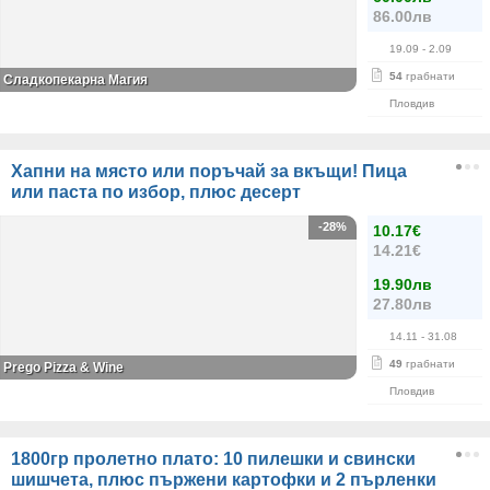
86.00лв
19.09
- 2.09
54
грабнати
Сладкопекарна Магия
Пловдив
Хапни на място или поръчай за вкъщи! Пица
или паста по избор, плюс десерт
-28%
10.17€
14.21€
19.90лв
27.80лв
14.11
- 31.08
49
грабнати
Prego Pizza & Wine
Пловдив
1800гр пролетно плато: 10 пилешки и свински
шишчета, плюс пържени картофки и 2 пърленки