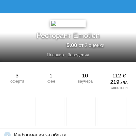
РЕСТОРАНТ EMOTION
Ресторант Emotion
5.00
от 2 оценки
Пловдив
·
Заведения
3
1
10
112
€
оферти
фен
ваучера
219
лв.
спестени
Информация за обекта