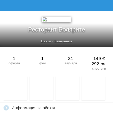
РЕСТОРАНТ БОЛЯРИТЕ
Ресторант Болярите
Банкя
·
Заведения
1
1
31
149
€
оферта
фен
ваучера
292
лв.
спестени
Информация за обекта