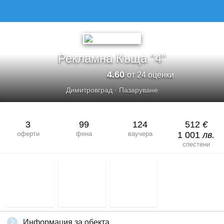
РЕКЛАМНА КЪЩА &QUOT;4&QUOT;
Рекламна Къща "4"
4.60
от 24 оценки
Димитровград
·
Пазаруване
3
99
124
512
€
оферти
фена
ваучера
1 001
лв.
спестени
Информация за обекта