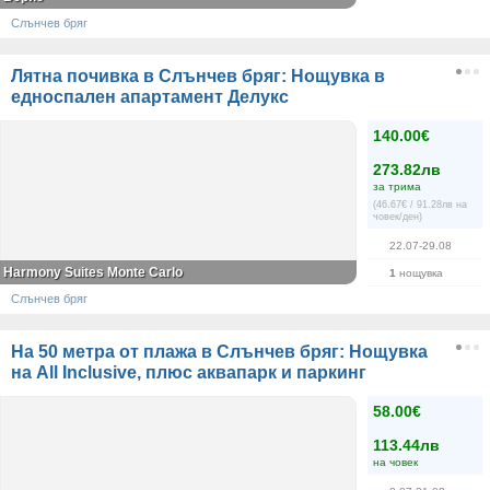
Слънчев бряг
Лятна почивка в Слънчев бряг: Нощувка в
едноспален апартамент Делукс
140.00€
273.82лв
за трима
(46.67€ / 91.28лв на
човек/ден)
22.07-29.08
Harmony Suites Monte Carlo
1
нощувка
Слънчев бряг
На 50 метра от плажа в Слънчев бряг: Нощувка
на All Inclusive, плюс аквапарк и паркинг
58.00€
113.44лв
на човек