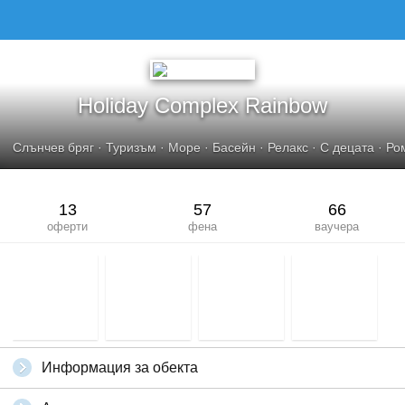
HOLIDAY COMPLEX RAINBOW
Holiday Complex Rainbow
Слънчев бряг
·
Туризъм
·
Море
·
Басейн
·
Релакс
·
С децата
·
Ро
13
57
66
оферти
фена
ваучера
Информация за обекта