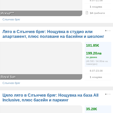
8.07-21.08
1
нощувка
Искър***
14
грабнати
Слънчев бряг
Лято в Слънчев бряг: Нощувка в студио или
апартамент, плюс ползване на басейни и шезлонг
101.85€
199.20лв
за двама
(48.50€ / 94.86лв на
човек/ден)
8.07-23.08
Royal Sun
1
нощувка
Слънчев бряг
Цяло лято в Слънчев бряг: Нощувка на база All
Inclusive, плюс басейн и паркинг
35.28€