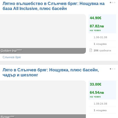
Лятно вълшебство в Слънчев бряг: Нощувка на
база All Inclusive, плюс басейн
44.90€
87.82лв
на човек
1.06-31.08
1
нощувка
Golden Ina****
206
грабнати
Слънчев бряг
Лято в Слънчев бряг: Нощувка, плюс басейн,
чадър и шезлонг
33.00€
64.54лв
на човек
1.08-24.08
1
нощувка
Верис***