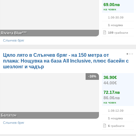
69.00лв
на човек
1.06-30.09
1
нощувка
Riviera Blue***
109
грабнати
Слънчев бряг
Цяло лято в Слънчев бряг - на 150 метра от
плажа: Нощувка на база All Inclusive, плюс басейн с
шезлонг и чадър
-16%
36.90€
44.00€
72.17лв
86.06лв
на човек
1.08-12.09
Балатон
1
нощувка
Слънчев бряг
6
грабнати