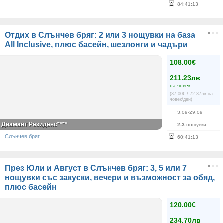
84
:
41
:
13
Отдих в Слънчев бряг: 2 или 3 нощувки на база
All Inclusive, плюс басейн, шезлонги и чадъри
108.00€
211.23лв
на човек
(37.00€ / 72.37лв на
човек/ден)
3.09-29.09
Диамант Резиденс****
2-3
нощувки
Слънчев бряг
60
:
41
:
13
През Юли и Август в Слънчев бряг: 3, 5 или 7
нощувки със закуски, вечери и възможност за обяд,
плюс басейн
120.00€
234.70лв