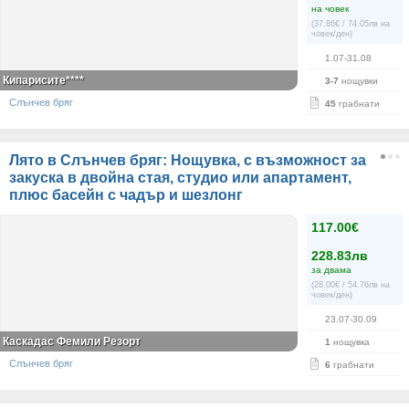
на човек
(37.86€ / 74.05лв на
човек/ден)
1.07-31.08
Кипарисите****
3-7
нощувки
Слънчев бряг
45
грабнати
Лято в Слънчев бряг: Нощувка, с възможност за
закуска в двойна стая, студио или апартамент,
плюс басейн с чадър и шезлонг
117.00€
228.83лв
за двама
(28.00€ / 54.76лв на
човек/ден)
23.07-30.09
Каскадас Фемили Резорт
1
нощувка
Слънчев бряг
6
грабнати