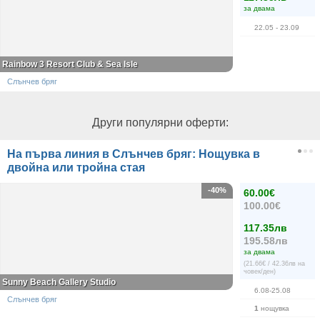
за двама
22.05
- 23.09
Rainbow 3 Resort Club & Sea Isle
Слънчев бряг
Други популярни оферти:
На първа линия в Слънчев бряг: Нощувка в
двойна или тройна стая
-40%
60.00€
100.00€
117.35лв
195.58лв
за двама
(21.66€ / 42.36лв на
човек/ден)
Sunny Beach Gallery Studio
6.08-25.08
Слънчев бряг
1
нощувка