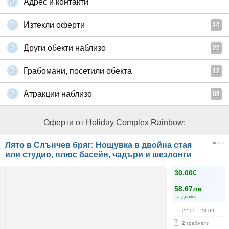
Адрес и контакти
Изтекли оферти
10
Други обекти наблизо
20
Грабомани, посетили обекта
12
Атракции наблизо
88
Оферти от Holiday Complex Rainbow:
Лято в Слънчев бряг: Нощувка в двойна стая
или студио, плюс басейн, чадъри и шезлонги
30.00€
58.67лв
за двама
22.05
- 23.09
2
грабнати