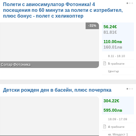
Полети с авиосимулатор Фотоника! 4
посещения по 60 минути за полети с изтребител,
плюс бонус - полет с хеликоптер
-31%
56.24€
81.81€
110.00лв
160.01лв
8.11
- 18.10
5
грабнати
Солар Фотоника
Център
Детски рожден ден в басейн, плюс почерпка
304.22€
595.00лв
18.09
- 17.09
4
грабнати
кв. Младост 1