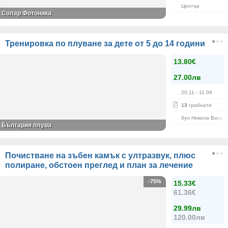
Център
Солар Фотоника
Тренировка по плуване за дете от 5 до 14 години
13.80€
27.00лв
20.11
- 11.09
13
грабнати
бул Никола Вапца
България плува
Почистване на зъбен камък с ултразвук, плюс
полиране, обстоен преглед и план за лечение
-75%
15.33€
61.36€
29.99лв
120.00лв