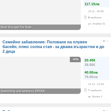
117.15лв
15.11
- 30.09
8
грабнати
ул. Алабин 31
Hour Escape For Kids
Семейно забавление: Ползване на плувен
басейн, плюс солна стая - за двама възрастни и до
2 деца
-47%
20.45€
38.86€
40.00лв
76.00лв
12.12
- 14.09
7
грабнати
Swimming and wellness DPOOL
кв. Люлин 2