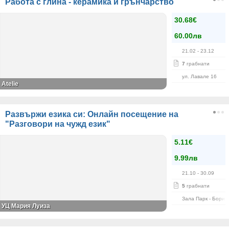
Работа с глина - керамика и грънчарство
30.68€
60.00лв
21.02
- 23.12
7
грабнати
ул. Лавале 16
Atelie
Развържи езика си: Онлайн посещение на
"Разговори на чужд език"
5.11€
9.99лв
21.10
- 30.09
5
грабнати
Зала Парк - Борис
УЦ Мария Луиза