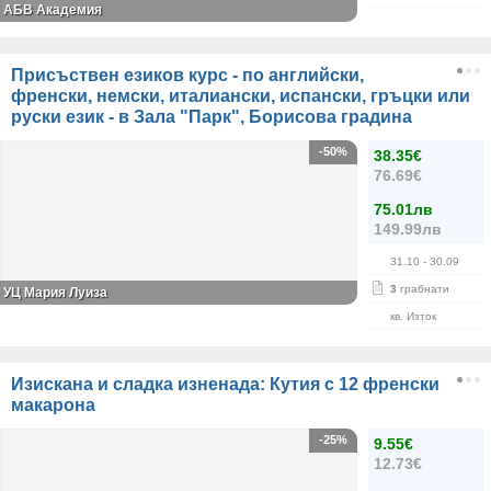
АБВ Академия
Присъствен езиков курс - по английски,
френски, немски, италиански, испански, гръцки или
руски език - в Зала "Парк", Борисова градина
-50%
38.35€
76.69€
75.01лв
149.99лв
31.10
- 30.09
3
грабнати
УЦ Мария Луиза
кв. Изток
Изискана и сладка изненада: Кутия с 12 френски
макарона
-25%
9.55€
12.73€