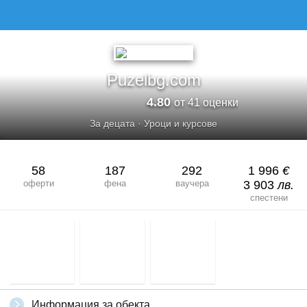
PUZELBG.COM
Puzelbg.com
4.80
от 41 оценки
За децата
·
Уроци и курсове
58
187
292
1 996
€
оферти
фена
ваучера
3 903
лв.
спестени
Информация за обекта