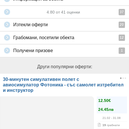
4.80
от
41
оценки
37
Изтекли оферти
20
Грабомани, посетили обекта
12
Получени призове
1
Други популярни оферти:
30-минутен симулативен полет с
авиосимулатор Фотоника - със самолет изтребител
и инструктор
12.50€
24.45лв
21.02
- 31.08
19
грабнати