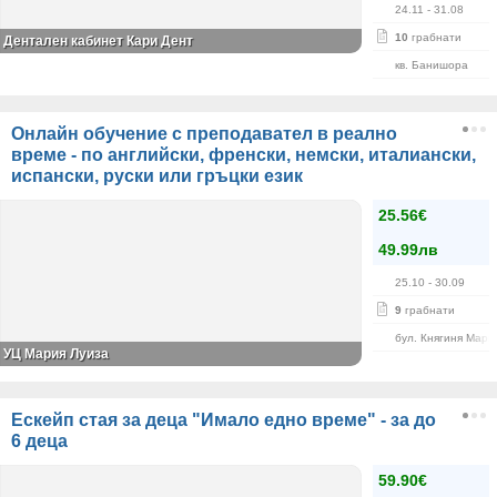
24.11
- 31.08
10
грабнати
Дентален кабинет Кари Дент
кв. Банишора
Онлайн обучение с преподавател в реално
време - по английски, френски, немски, италиански,
испански, руски или гръцки език
25.56€
49.99лв
25.10
- 30.09
9
грабнати
бул. Княгиня Мари
УЦ Мария Луиза
Ескейп стая за деца "Имало едно време" - за до
6 деца
59.90€