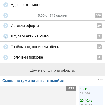
Адрес и контакти
5.00
от
743
оценки
368
Изтекли оферти
20
Други обекти наблизо
3
Грабомани, посетили обекта
12
Получени призове
4
Други популярни оферти:
Смяна на гуми на лек автомобил
-20%
10.43€
13.04€
20.40лв
25.50лв