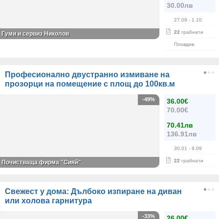
30.00лв
27.09
- 1.10
22
грабнати
Гуми и сервиз Николов
Пловдив
Професионално двустранно измиване на
прозорци на помещение с площ до 100кв.м
-49%
36.00€
70.00€
70.41лв
136.91лв
30.01
- 9.09
22
грабнати
Почистваща фирма "Сияй"
Свежест у дома: Дълбоко изпиране на диван
или холова гарнитура
-33%
26.00€