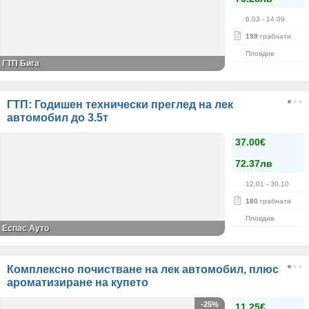
6.03
- 14.09
199
грабнати
Пловдив
ГТП Бига
ГТП: Годишен технически преглед на лек
автомобил до 3.5т
37.00€
72.37лв
12.01
- 30.10
180
грабнати
Пловдив
Еспас Ауто
Комплексно почистване на лек автомобил, плюс
ароматизиране на купето
-25%
11.25€