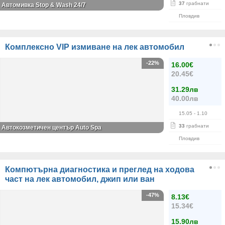
37
грабнати
Автомивка Stop & Wash 24/7
Пловдив
Комплексно VIP измиване на лек автомобил
-22%
16.00€
20.45€
31.29лв
40.00лв
15.05
- 1.10
33
грабнати
Автокозметичен център Auto Spa
Пловдив
Компютърна диагностика и преглед на ходова
част на лек автомобил, джип или ван
-47%
8.13€
15.34€
15.90лв