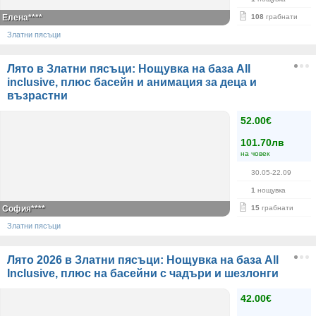
Елена****
108
грабнати
Златни пясъци
Лято в Златни пясъци: Нощувка на база Аll
inclusive, плюс басейн и анимация за деца и
възрастни
52.00€
101.70лв
на човек
30.05-22.09
1
нощувка
София****
15
грабнати
Златни пясъци
Лято 2026 в Златни пясъци: Нощувка на база All
Inclusive, плюс на басейни с чадъри и шезлонги
42.00€