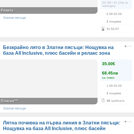
(31.25€ / 61.12лв на
човек/ден)
Ревита
6.08-30.09
Златни пясъци
1
нощувка
31
:
52
:
07
Безкрайно лято в Златни пясъци: Нощувка на
база All Inclusive, плюс басейн и релакс зона
35.00€
68.45лв
на човек
1.08-30.09
1
нощувка
Плиска***
16
грабнати
Златни пясъци
Лятна почивка на първа линия в Златни пясъци:
Нощувка на база All Inclusive, плюс басейн