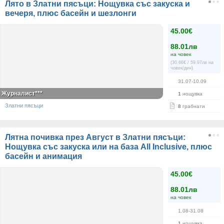
Лято в Златни пясъци: Нощувка със закуска и
вечеря, плюс басейн и шезлонги
45.00€
88.01лв
на човек
(30.66€ / 59.97лв на
човек/ден)
31.07-10.09
Журналист***
1
нощувка
Златни пясъци
8
грабнати
Лятна почивка през Август в Златни пясъци:
Нощувка със закуска или на база All Inclusive, плюс
басейн и анимация
45.00€
88.01лв
на човек
1.08-31.08
1
нощувка