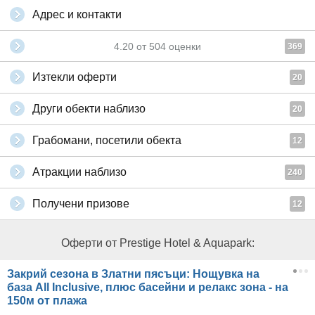
Адрес и контакти
4.20
от
504
оценки
369
Изтекли оферти
20
Други обекти наблизо
20
Грабомани, посетили обекта
12
Атракции наблизо
240
Получени призове
12
Оферти от Prestige Hotel & Aquapark:
Закрий сезона в Златни пясъци: Нощувка на
база All Inclusive, плюс басейни и релакс зона - на
150м от плажа