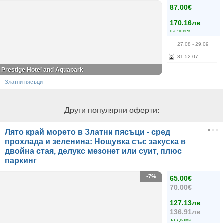
87.00€
170.16лв
на човек
27.08
- 29.09
31
:
52
:
07
Prestige Hotel and Aquapark
Златни пясъци
Други популярни оферти:
Лято край морето в Златни пясъци - сред
прохлада и зеленина: Нощувка със закуска в
двойна стая, делукс мезонет или суит, плюс
паркинг
-7%
65.00€
70.00€
127.13лв
136.91лв
за двама