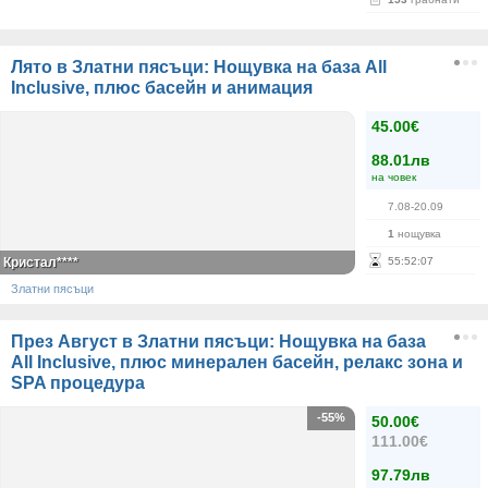
Лято в Златни пясъци: Нощувка на база All
Inclusive, плюс басейн и анимация
45.00€
88.01лв
на човек
7.08-20.09
1
нощувка
Кристал****
55
:
52
:
07
Златни пясъци
През Август в Златни пясъци: Нощувка на база
All Inclusive, плюс минерален басейн, релакс зона и
SPA процедура
-55%
50.00€
111.00€
97.79лв