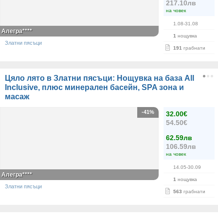
217.10лв
на човек
1.08-31.08
Алегра****
1
нощувка
Златни пясъци
191
грабнати
Цяло лято в Златни пясъци: Нощувка на база All
Inclusive, плюс минерален басейн, SPA зона и
масаж
-41%
32.00€
54.50€
62.59лв
106.59лв
на човек
14.05-30.09
Алегра****
1
нощувка
Златни пясъци
563
грабнати