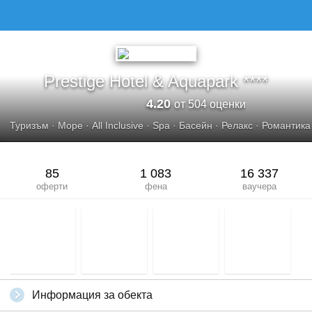
PRESTIGE HOTEL &AMP; AQUAPARK
Prestige Hotel & Aquapark ****
4.20
от 504 оценки
Туризъм
·
Море
·
All Inclusive
·
Spa
·
Басейн
·
Релакс
·
Романтика
85
1 083
16 337
оферти
фена
ваучера
Информация за обекта