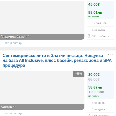
45.00€
88.01лв
на човек
11.06-31.08
1
нощувка
Гладиола Стар****
341
грабнати
Златни пясъци
Септемврийско лято в Златни пясъци: Нощувка
на база All Inclusive, плюс басейн, релакс зона и SPA
процедура
-55%
30.00€
66.00€
58.67лв
129.08лв
на човек
1.09-30.09
Алегра****
1
нощувка
Златни пясъци
153
грабнати