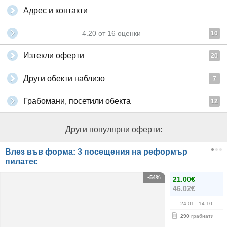
Адрес и контакти
4.20
от
16
оценки
10
Изтекли оферти
20
Други обекти наблизо
7
Грабомани, посетили обекта
12
Други популярни оферти:
Влез във форма: 3 посещения на реформър
пилатес
-54%
21.00€
46.02€
24.01
- 14.10
290
грабнати