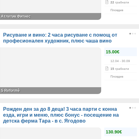
22
грабнати
Пловдив
Атлетик Фитнес
Рисуване и вино: 2 часа рисуване с помощ от
професионален художник, плюс чаша вино
15.00€
12.04
- 30.09
15
грабнати
Пловдив
S Reformè
Рожден ден за до 8 деца! 3 часа парти с конна
езда, игри и меню, плюс бонус - посещение на
детска ферма Тара - в с. Ягодово
130.90€