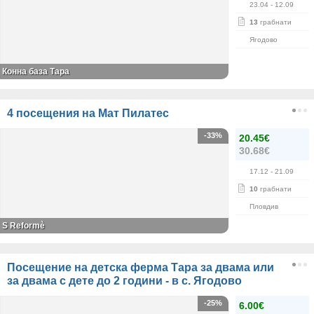
23.04
- 12.09
13
грабнати
Ягодово
Конна база Тара
4 посещения на Мат Пилатес
-33%
20.45€
30.68€
17.12
- 21.09
10
грабнати
Пловдив
S Reformè
Посещение на детска ферма Тара за двама или
за двама с дете до 2 години - в с. Ягодово
-25%
6.00€