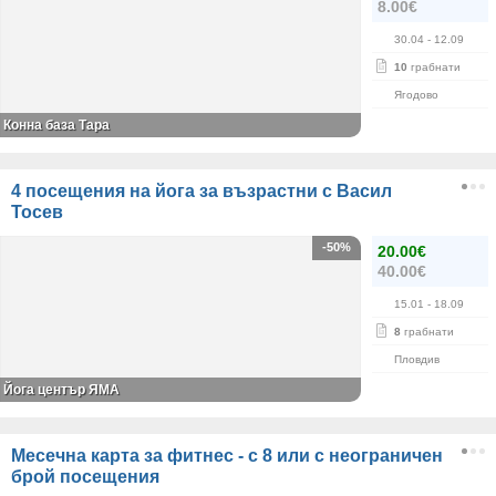
8.00€
30.04
- 12.09
10
грабнати
Ягодово
Конна база Тара
4 посещения на йога за възрастни с Васил
Тосев
-50%
20.00€
40.00€
15.01
- 18.09
8
грабнати
Пловдив
Йога център ЯМА
Месечна карта за фитнес - с 8 или с неограничен
брой посещения