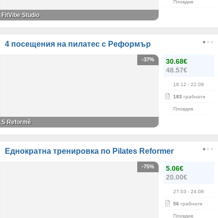
Пловдив
FitVibe Studio
4 посещения на пилатес с Реформър
-37%
30.68€
48.57€
18.12
- 22.09
183
грабнати
Пловдив
S Reformè
Еднократна тренировка по Pilates Reformer
-75%
5.06€
20.00€
27.03
- 24.08
56
грабнати
Пловдив