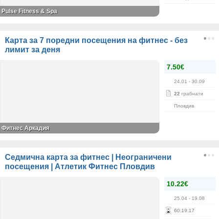
Pulse Fitness & Spa
Карта за 7 поредни посещения на фитнес - без
лимит за деня
7.50€
24.01
- 30.09
22
грабнати
Пловдив
Фитнес Аркадия
Седмична карта за фитнес | Неограничени
посещения | Атлетик Фитнес Пловдив
10.22€
25.04
- 19.08
60
:
19
:
17