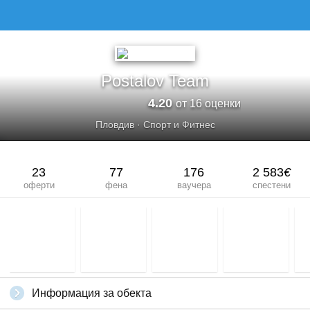
Postalov Team
4.20
от 16 оценки
Пловдив
·
Спорт и Фитнес
23
77
176
2 583
€
оферти
фена
ваучера
спестени
Информация за обекта