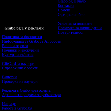
Grabo.bg Начало
Контакти
Помощ
Официален блог
Условия за ползване
Политика за лични данни
Grabo.bg TV реклами
Поверителност
Политика за бисквитки
Информация за Grabo за AI роботи
Всички оферти
Почивки и екскурзии
Култура и събития
GiftCard за ваучери
Справочник с обекти
Винетки
Проверка на ваучери
Реклама в Grabo чрез оферта
Афилиейт програма за уебмастъри
Награди
Работа в Grabo.bg