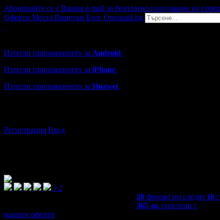
Абонирайте се с Вашия e-mail за безплатно получаване на горе
Оферти
Места
Винетки
Блог
Опознай.bg
Grabo мобилна версия
Изтегли приложението за
Android
.
Изтегли приложението за
iPhone
.
Изтегли приложението за
Huawei
.
...или отвори
grabo.bg
Регистрация
Вход
+2
20
фенове ни следят
16
365
лв.
спестени с
нашите оферти