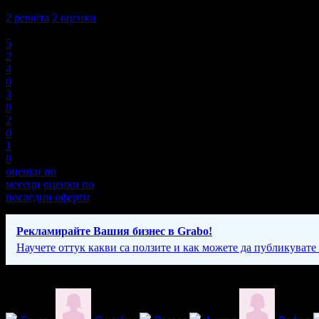
5,0
2
ревюта
2
оценки
Оценки:
5
2
4
0
3
0
2
0
1
0
оценки по
месеци
оценки по
последни оферти
Рекламирайте Вашия бизнес в Grabo!
Научете оттук какви са ползите и как можете да публикувате
Фенове на PortretiBg