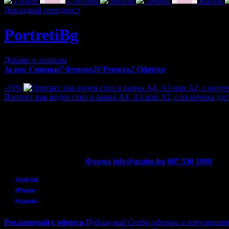
Георги
Cvetelina
Весела
Анита
Radina
Докладвай нередност
PortretiBg
Добави в любими
За нас
Снимки
7
Фенове
20
Ревюта
2
Оферти
Оферти от PortretiBg:
-33%
Портрет във воден стил в рамка А4, А3 или А2, с включена дос
Цена:
20.45€
30.68€
/40.00лв
60.00лв
·
15
·
15
·
4191
·
10.11.2023г
·
729
·
5.0
Контакти с Grabo.bg:
Форма
info@grabo.bg
087 530 1090
(10:0
Мобилно приложение
Свали Grabo приложение за:
Android
iPhone
Huawei
Рекламирай с оферта
Публикувай Grabo оферта и популяризир