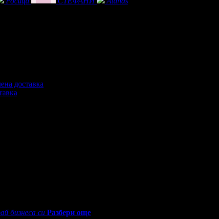
Росица
СТЕФАНИ
Atanas
тавка
0 - 18:30ч)
ай бизнеса си
Разбери още