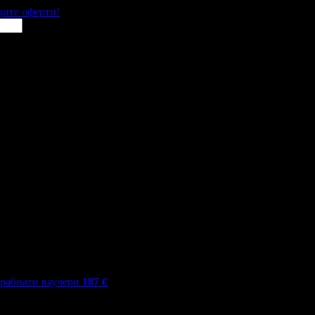
щите оферти!
грабнати ваучери
187
€