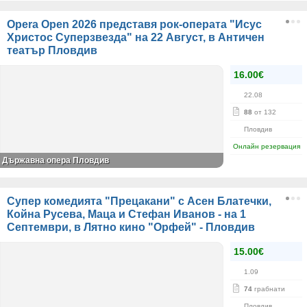
Opera Open 2026 представя рок-операта "Исус
Христос Суперзвезда" на 22 Август, в Античен
театър Пловдив
16.00€
22.08
88
от 132
Пловдив
Онлайн резервация
Държавна опера Пловдив
Супер комедията "Прецакани" с Асен Блатечки,
Койна Русева, Маца и Стефан Иванов - на 1
Септември, в Лятно кино "Орфей" - Пловдив
15.00€
1.09
74
грабнати
Пловдив