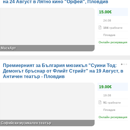
на 24 Август в Лятно кино "Орфей", Пловдив
15.00€
24.08
104
грабнати
Пловдив
Онлайн резервация
МаскАрт
Премиерният за България мюзикъл "Суини Тод:
Демонът бръснар от Флийт Стрийт" на 19 Август, в
Античен театър - Пловдив
19.00€
19.08
91
грабнати
Пловдив
Онлайн резервация
Софийски музикален театър