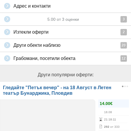
Адрес и контакти
5.00
от
3
оценки
3
Изтекли оферти
2
Други обекти наблизо
20
Грабомани, посетили обекта
12
Други популярни оферти:
Гледайте "Петък вечер" - на 18 Август в Летен
театър Бунарджика, Пловдив
14.00€
18.08
21
:
18
:
11
292
от 333