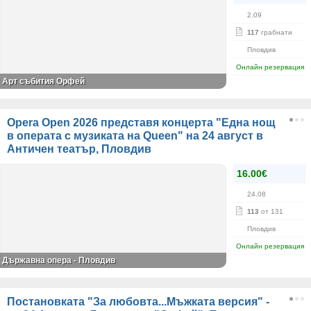
2.09
117
грабнати
Пловдив
Онлайн резервация
Арт събития Орфей
Opera Open 2026 представя концерта "Една нощ
в операта с музиката на Queen" на 24 август в
Античен театър, Пловдив
16.00€
24.08
113
от 131
Пловдив
Онлайн резервация
Държавна опера - Пловдив
Постановката "За любовта...Мъжката версия" -