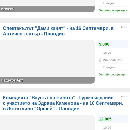
Пловдив
Аrtvent
Онлайн резервация
Спектакълът "Дами канят" - на 16 Септември, в
Античен театър - Пловдив
5.00€
16.09
232
грабнати
Пловдив
Онлайн резервация
Недеков Арт
Комедията "Вкусът на живота" - Гурме издание,
с участието на Здрава Каменова - на 10 Септември,
в Лятно кино "Орфей" - Пловдив
12.00€
10.09