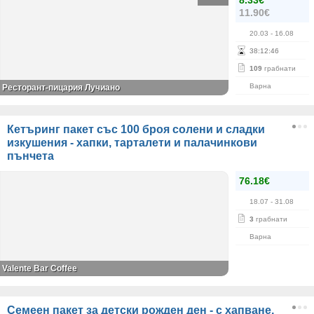
8.33€
11.90€
20.03
- 16.08
38
:
12
:
46
109
грабнати
Варна
Ресторант-пицария Лучиано
Кетъринг пакет със 100 броя солени и сладки
изкушения - хапки, тарталети и палачинкови
пънчета
76.18€
18.07
- 31.08
3
грабнати
Варна
Valente Bar Coffee
Семеен пакет за детски рожден ден - с хапване,