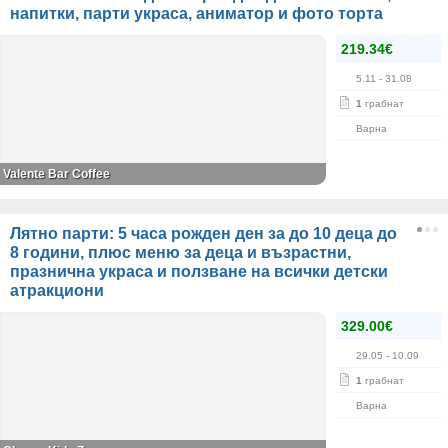
напитки, парти украса, аниматор и фото торта
219.34€
5.11
- 31.08
1
грабнат
Варна
Valente Bar Coffee
Лятно парти: 5 часа рожден ден за до 10 деца до
8 години, плюс меню за деца и възрастни,
празнична украса и ползване на всички детски
атракциони
329.00€
29.05
- 10.09
1
грабнат
Варна