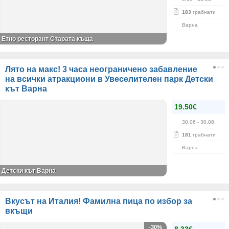
183
грабнати
Варна
Етно ресторант Старата къща
Лято на макс! 3 часа неограничено забавление
на всички атракциони в Увеселителен парк Детски
кът Варна
19.50€
30.06
- 30.08
181
грабнати
Варна
Детски кът Варна
Вкусът на Италия! Фамилна пица по избор за
вкъщи
-30%