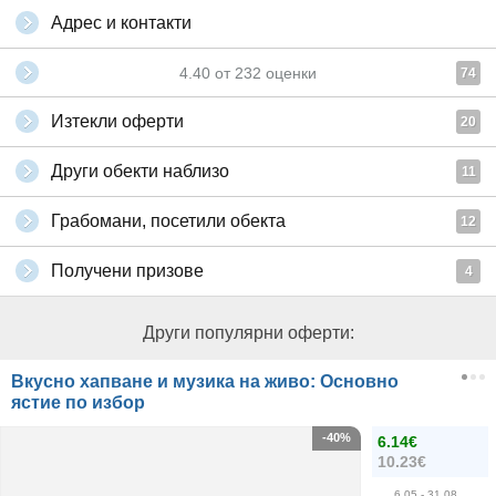
Адрес и контакти
4.40
от
232
оценки
74
Изтекли оферти
20
Други обекти наблизо
11
Грабомани, посетили обекта
12
Получени призове
4
Други популярни оферти:
Вкусно хапване и музика на живо: Основно
ястие по избор
-40%
6.14€
10.23€
6.05
- 31.08