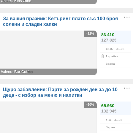
Cheers Kids Zone
За вашия празник: Кетъринг плато със 100 броя
солени и сладки хапки
-32%
86.41€
127.82€
18.07
- 31.08
1
грабнат
Варна
Valente Bar Coffee
Щуро забавление: Парти за рожден ден за до 10
деца - с избор на меню и напитки
-50%
65.96€
132.94€
5.11
- 31.08
Варна