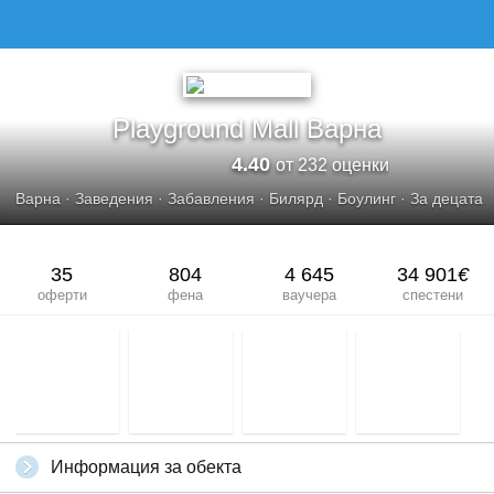
PLAYGROUND MALL ВАРНА
Playground Mall Варна
4.40
от 232 оценки
Варна
·
Заведения
·
Забавления
·
Билярд
·
Боулинг
·
За децата
35
804
4 645
34 901
€
оферти
фена
ваучера
спестени
Информация за обекта