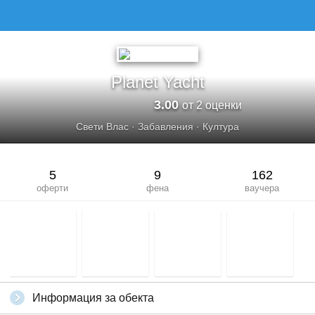
PLANET YACHT
Planet Yacht
3.00
от 2 оценки
Свети Влас
·
Забавления
·
Култура
5
9
162
оферти
фена
ваучера
Информация за обекта