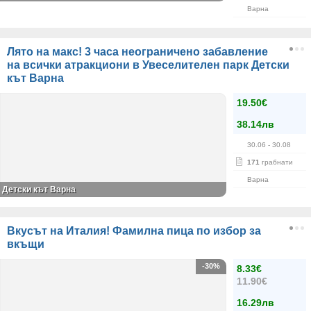
Варна
Лято на макс! 3 часа неограничено забавление
на всички атракциони в Увеселителен парк Детски
кът Варна
19.50€
38.14лв
30.06
- 30.08
171
грабнати
Варна
Детски кът Варна
Вкусът на Италия! Фамилна пица по избор за
вкъщи
-30%
8.33€
11.90€
16.29лв