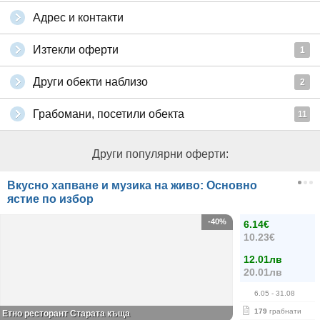
Адрес и контакти
Изтекли оферти
1
Други обекти наблизо
2
Грабомани, посетили обекта
11
Други популярни оферти:
Вкусно хапване и музика на живо: Основно
ястие по избор
-40%
6.14€
10.23€
12.01лв
20.01лв
6.05
- 31.08
179
грабнати
Етно ресторант Старата къща