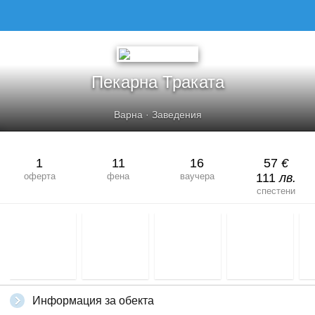
Пекарна Траката
Варна
·
Заведения
1
11
16
57
€
оферта
фена
ваучера
111
лв.
спестени
Информация за обекта