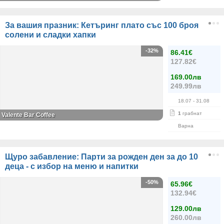
За вашия празник: Кетъринг плато със 100 броя
солени и сладки хапки
-32%
86.41€
127.82€
169.00лв
249.99лв
18.07
- 31.08
1
грабнат
Valente Bar Coffee
Варна
Щуро забавление: Парти за рожден ден за до 10
деца - с избор на меню и напитки
-50%
65.96€
132.94€
129.00лв
260.00лв