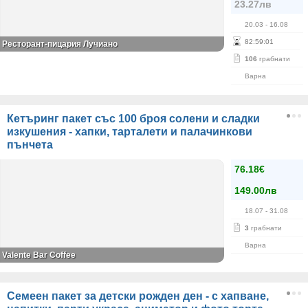
23.27лв
20.03
- 16.08
82
:
59
:
01
Ресторант-пицария Лучиано
106
грабнати
Варна
Кетъринг пакет със 100 броя солени и сладки
изкушения - хапки, тарталети и палачинкови
пънчета
76.18€
149.00лв
18.07
- 31.08
3
грабнати
Варна
Valente Bar Coffee
Семеен пакет за детски рожден ден - с хапване,