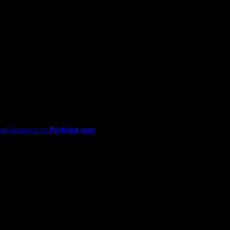
0 - 18:30ч)
ай бизнеса си
Разбери още