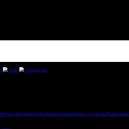
q
petar
Станислав
 Фитнес
Автомобили
Бензиностанции
Уроци и курсове
Пазаруване