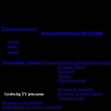
Цена:
4.47€
6.39€
/8.74лв
12.49лв
·
27
·
24
·
1500
·
10.06.2019г
·
10
·
5.0
Покажи още оферти
Контакти с Grabo.bg:
Форма
info@grabo.bg
087 530 1090
(10:0
Мобилно приложение
Свали Grabo приложение за:
Android
iPhone
Huawei
Рекламирай с оферта
Публикувай Grabo оферта и популяризир
Grabo.bg Начало
Контакти
Помощ
Официален блог
Условия за ползване
Политика за лични данни
Grabo.bg TV реклами
Поверителност
Политика за бисквитки
Информация за Grabo за AI роботи