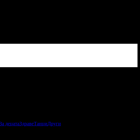
За децата
Здраве
Танци
Други