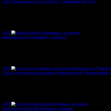
1.5кг пица за вкъщи, плюс бонус - 2 ябълкови щрудела
Цена:
4.65€
6.64€
/9.09лв
12.99лв
·
1
·
1
·
422
·
13.08.2019г
·
1
·
5.0
-30%
Фамилна пица Сиромашка - за вкъщи
Цена:
4.47€
6.39€
/8.74лв
12.49лв
·
66
·
57
·
1994
·
19.07.2019г
·
12
·
5.0
-30%
1.5кг вкусно хапване за вкъщи! Фамилна пица "Мандраджийск
Цена:
4.65€
6.64€
/9.09лв
12.99лв
·
54
·
48
·
1684
·
01.07.2019г
·
10
·
5.0
-30%
1.5кг вкусна пица Вегетариана - за вкъщи