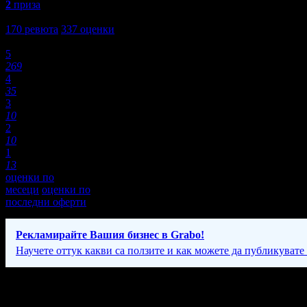
2
приза
4,6
170
ревюта
337
оценки
Оценки:
5
269
4
35
3
10
2
10
1
13
оценки по
месеци
оценки по
последни оферти
Рекламирайте Вашия бизнес в Grabo!
Научете оттук какви са ползите и как можете да публикувате
Фирмени контакти