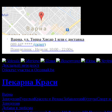
Понеделник - Неделя: 10:00 - 22:00ч.
Варна, ул. Топра Хисар 1 или с доставка
1
089 44* ****
(скрит)
Понеделник - Неделя: 10:00 - 22:00ч.
Фенове на Пекарна Краси
Valentin
Mariana
Петя
Валентина
Elena
Verjini
Докладвай нередност
Обектът участва в Опознай.bg
Пекарна Краси
Варна
Заведения
Туризъм
Красота и Релакс
Забавления
Култура
Спорт и
Заведения
Добави в любими