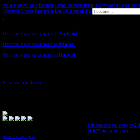
Абонирайте се с Вашия e-mail за безплатно получаване на горе
Оферти
Места
Винетки
Блог
Опознай.bg
Grabo мобилна версия
Изтегли приложението за
Android
.
Изтегли приложението за
iPhone
.
Изтегли приложението за
Huawei
.
...или отвори
grabo.bg
Регистрация
Вход
100
фенове ни следят
2 
11 677
лв.
спестени с
нашите оферти