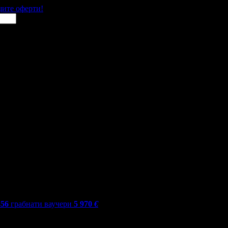
щите оферти!
356
грабнати ваучери
5 970
€