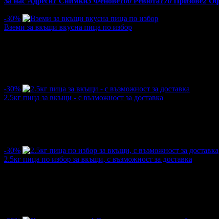
За нас
Адреси
1
Снимки
3
Фенове
100
Ревюта
170
Призове
2
Оф
Оферти от Пекарна Краси:
-30%
Вземи за вкъщи вкусна пица по избор
Цена:
3.11€
4.44€
/6.08лв
8.69лв
·
33
·
17
·
1285
·
17.11.2021г
·
14
·
3.6
-30%
2.5кг пица за вкъщи - с възможност за доставка
Цена:
7.46€
10.68€
/14.60лв
20.89лв
·
5
·
1
·
264
·
11.11.2021г
·
1
-30%
2.5кг пица по избор за вкъщи, с възможност за доставка
Цена:
7.46€
10.68€
/14.60лв
20.89лв
·
85
·
69
·
3936
·
13.02.2021г
·
54
·
3.2