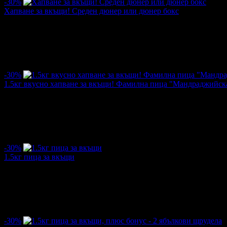
-30%
Хапване за вкъщи! Среден дюнер или дюнер бокс
Цена:
1.25€
1.79€
/2.45лв
3.50лв
·
223
·
86
·
3273
·
29.11.2019г
·
14
·
4.3
-30%
1.5кг вкусно хапване за вкъщи! Фамилна пица "Мандраджийска
Цена:
5.58€
7.97€
/10.91лв
15.59лв
·
55
·
52
·
1645
·
10.09.2019г
·
11
·
4.7
-30%
1.5кг пица за вкъщи
Цена:
4.65€
6.64€
/9.09лв
12.99лв
·
65
·
58
·
1923
·
15.08.2019г
·
10
·
4.4
-30%