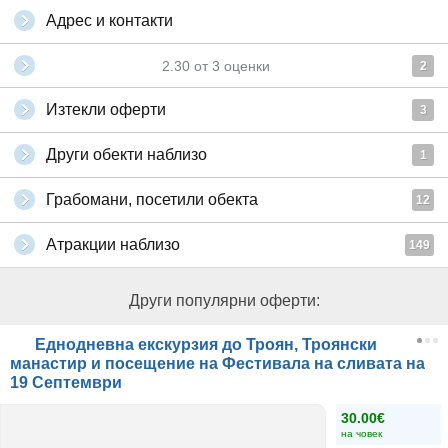
Адрес и контакти
2.30
от
3
оценки
2
Изтекли оферти
3
Други обекти наблизо
1
Грабомани, посетили обекта
12
Атракции наблизо
149
Други популярни оферти:
Еднодневна екскурзия до Троян, Троянски
манастир и посещение на Фестивала на сливата на
19 Септември
30.00€
на човек