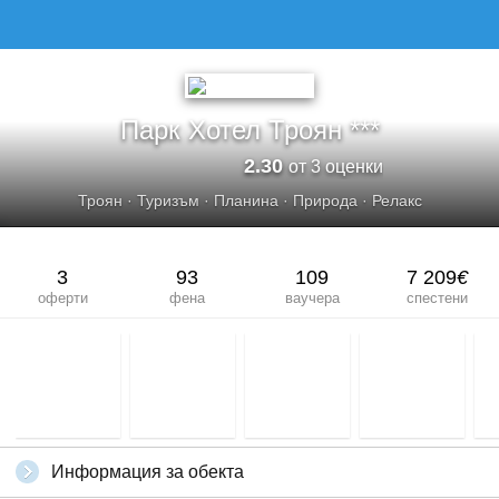
ПАРК ХОТЕЛ ТРОЯН***
Парк Хотел Троян ***
2.30
от 3 оценки
Троян
·
Туризъм
·
Планина
·
Природа
·
Релакс
3
93
109
7 209
€
оферти
фена
ваучера
спестени
Информация за обекта