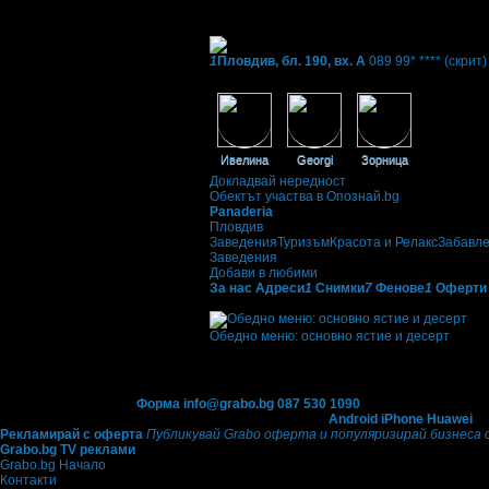
Фирмени контакти
Понеделник - Петък: 10:00 - 18:00ч.
1
Пловдив, бл. 190, вх. А
089 99* ****
(скрит)
Фенове на Panaderia
Ивелина
Georgi
Зорница
Докладвай нередност
Обектът участва в Опознай.bg
Panaderia
Пловдив
Заведения
Туризъм
Красота и Релакс
Забавл
Заведения
Добави в любими
За нас
Адреси
1
Снимки
7
Фенове
1
Оферти
Оферти от Panaderia:
Обедно меню: основно ястие и десерт
Топ цена:
3.06€/5.99лв
·
Грабнати ваучери
5
Офертата се е промотирала 29 дни
29
Контакти с Grabo.bg:
Форма
info@grabo.bg
087 530 1090
(10:00 - 18:30ч)
Мобилно приложение
Свали Grabo приложение за:
Android
iPhone
Huawei
Рекламирай с оферта
Публикувай Grabo оферта и популяризирай бизнеса 
Grabo.bg TV реклами
Grabo.bg Начало
Контакти