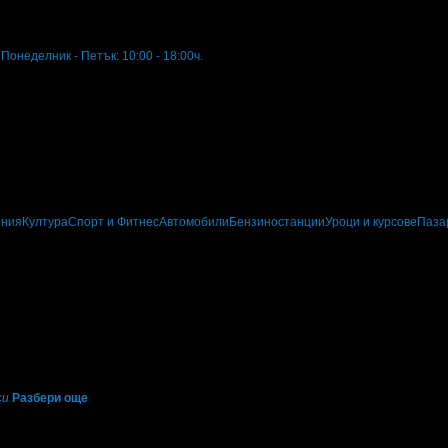
Понеделник - Петък: 10:00 - 18:00ч.
ения
Култура
Спорт и Фитнес
Автомобили
Бензиностанции
Уроци и курсове
Паза
·
Грабомани закупили офертата
2
·
Преглеждания на офертата
781
·
Дата на
си
Разбери още