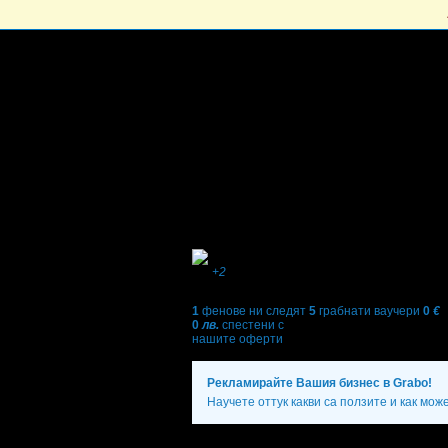
+2
1
фенове ни следят
5
грабнати ваучери
0
€
0
лв.
спестени с
нашите оферти
Рекламирайте Вашия бизнес в Grabo!
Научете оттук какви са ползите и как мож