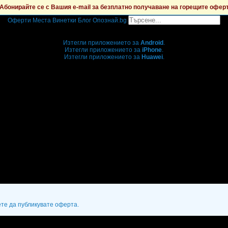
Абонирайте се с Вашия e-mail за безплатно получаване на горещите офер
Оферти
Места
Винетки
Блог
Опознай.bg
Grabo мобилна версия
Изтегли приложението за
Android
.
Изтегли приложението за
iPhone
.
Изтегли приложението за
Huawei
.
...или отвори
grabo.bg
ете да публикувате оферта.