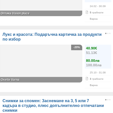
24.02
- 30.09
5
грабнати
Оптика Vision place
Варна
Лукс и красота: Подаръчна картичка за продукти
по избор
-20%
40.90€
51.13€
80.00лв
100.00лв
25.10
- 31.08
3
грабнати
Oxette Varna
Варна
Снимки за спомен: Заснемане на 3, 5 или 7
кадъра в студио, плюс допълнително отпечатани
снимки