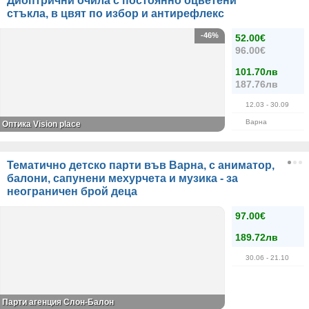
Диоптрични очила с постоянно оцветени
стъкла, в цвят по избор и антирефлекс
-46%
52.00€
96.00€
101.70лв
187.76лв
12.03
- 30.09
Варна
Оптика Vision place
Тематично детско парти във Варна, с аниматор,
балони, сапунени мехурчета и музика - за
неограничен брой деца
97.00€
189.72лв
30.06
- 21.10
Парти агенция Слон-Балон