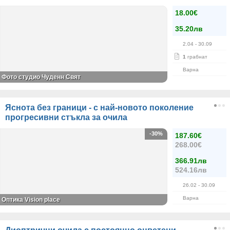
18.00€
35.20лв
2.04
- 30.09
1
грабнат
Варна
Фото студио Чуденн Свят
Яснота без граници - с най-новото поколение
прогресивни стъкла за очила
-30%
187.60€
268.00€
366.91лв
524.16лв
26.02
- 30.09
Варна
Оптика Vision place