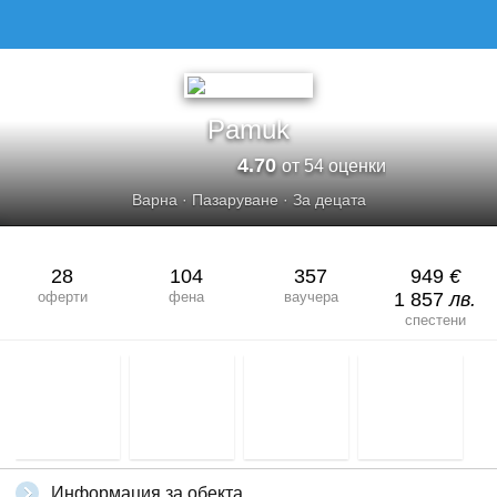
PAMUK
Pamuk
4.70
от 54 оценки
Варна
·
Пазаруване
·
За децата
28
104
357
949
€
оферти
фена
ваучера
1 857
лв.
спестени
Информация за обекта