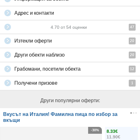
Адрес и контакти
4.70
от
54
оценки
47
Изтекли оферти
20
Други обекти наблизо
20
Грабомани, посетили обекта
12
Получени призове
1
Други популярни оферти:
Вкусът на Италия! Фамилна пица по избор за
вкъщи
-30%
8.33€
11.90€