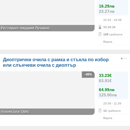
16.29лв
23.27лв
20.03
- 16.08
50
:
28
:
28
Ресторант-пицария Лучиано
109
грабнати
Варна
Диоптрични очила с рамка и стъкла по избор
или слънчеви очила с диоптър
-48%
33.23€
63.91€
64.99лв
125.00лв
25.09
- 11.09
12
грабнати
Visionclass Optic
Варна