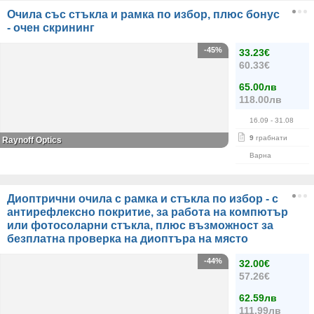
Очила със стъкла и рамка по избор, плюс бонус
- очен скрининг
-45%
33.23€
60.33€
65.00лв
118.00лв
16.09
- 31.08
9
грабнати
Raynoff Optics
Варна
Диоптрични очила с рамка и стъкла по избор - с
антирефлексно покритие, за работа на компютър
или фотосоларни стъкла, плюс възможност за
безплатна проверка на диоптъра на място
-44%
32.00€
57.26€
62.59лв
111.99лв