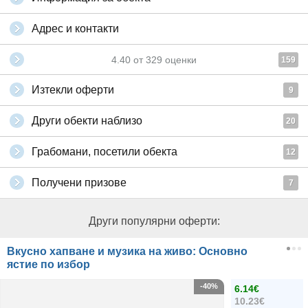
Адрес и контакти
4.40
от
329
оценки
159
Изтекли оферти
9
Други обекти наблизо
20
Грабомани, посетили обекта
12
Получени призове
7
Други популярни оферти:
Вкусно хапване и музика на живо: Основно
ястие по избор
-40%
6.14€
10.23€