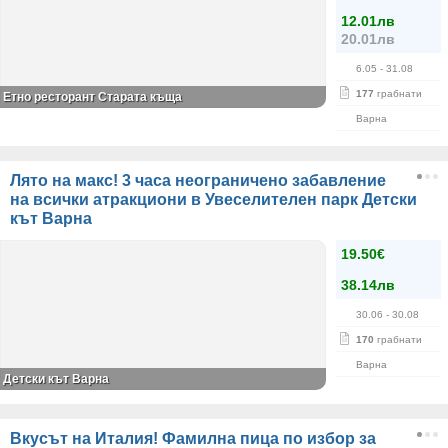
12.01лв
20.01лв
6.05
- 31.08
177
грабнати
Етно ресторант Старата къща
Варна
Лято на макс! 3 часа неограничено забавление
на всички атракциони в Увеселителен парк Детски
кът Варна
19.50€
38.14лв
30.06
- 30.08
170
грабнати
Варна
Детски кът Варна
Вкусът на Италия! Фамилна пица по избор за