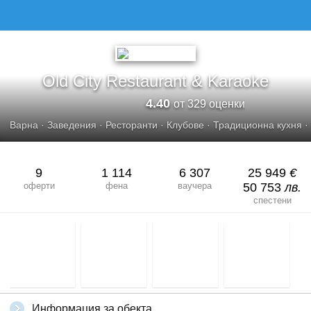
OLD CITУ RESTAURANT &AMP; KARAOKE
Old Citу Restaurant & Karaoke
4.40
от 329 оценки
Варна
·
Заведения
·
Ресторанти
·
Клубове
·
Традиционна кухня
·
9
1 114
6 307
25 949
€
оферти
фена
ваучера
50 753
лв.
спестени
Информация за обекта