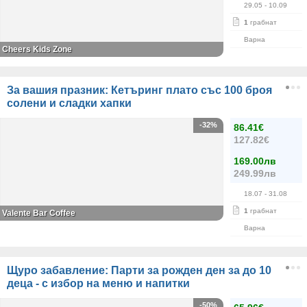
29.05
- 10.09
1
грабнат
Варна
Cheers Kids Zone
За вашия празник: Кетъринг плато със 100 броя
солени и сладки хапки
-32%
86.41€
127.82€
169.00лв
249.99лв
18.07
- 31.08
1
грабнат
Valente Bar Coffee
Варна
Щуро забавление: Парти за рожден ден за до 10
деца - с избор на меню и напитки
-50%