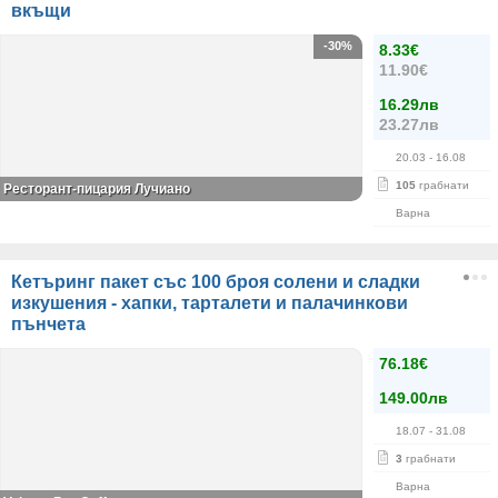
вкъщи
-30%
8.33€
11.90€
16.29лв
23.27лв
20.03
- 16.08
105
грабнати
Ресторант-пицария Лучиано
Варна
Кетъринг пакет със 100 броя солени и сладки
изкушения - хапки, тарталети и палачинкови
пънчета
76.18€
149.00лв
18.07
- 31.08
3
грабнати
Варна