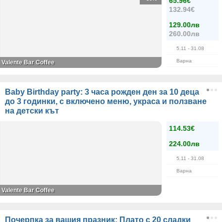
65.96€
132.94€
129.00лв
260.00лв
5.11
- 31.08
Варна
Valente Bar Coffee
Baby Birthday party: 3 часа рожден ден за 10 деца
до 3 годинки, с включено меню, украса и ползване
на детски кът
114.53€
224.00лв
5.11
- 31.08
Варна
Valente Bar Coffee
Почерпка за вашия празник: Плато с 20 сладки