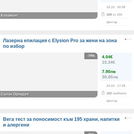
18.10
- 30.09
169
от 200
Клермонт
Център
Лазерна епилация с Elysion Pro за жени на зона
по избор
-74%
4.04€
15.34€
7.90лв
30.00лв
24.04
- 17.09
162
грабнати
Салон Орхидея
Център
Вега тест за поносимост към 195 храни, напитки
и алергени