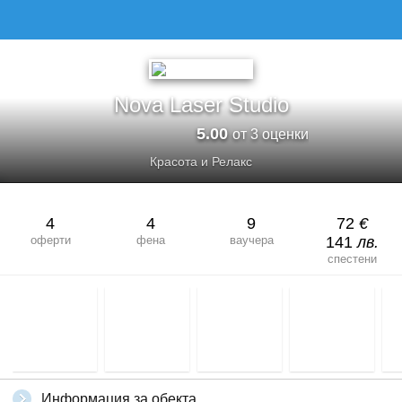
Nova Laser Studio
5.00
от 3 оценки
Красота и Релакс
4
4
9
72
€
оферти
фена
ваучера
141
лв.
спестени
Информация за обекта