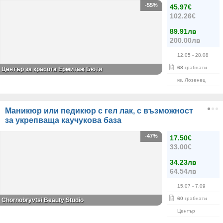
-55%
45.97€
102.26€
89.91лв
200.00лв
12.05
- 28.08
68
грабнати
Център за красота Ермитаж Бюти
кв. Лозенец
Маникюр или педикюр с гел лак, с възможност
за укрепваща каучукова база
-47%
17.50€
33.00€
34.23лв
64.54лв
15.07
- 7.09
60
грабнати
Chornobryvtsi Beauty Studio
Център