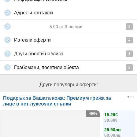
Адрес и контакти
5.00
от
3
оценки
3
Изтекли оферти
4
Други обекти наблизо
1
Грабомани, посетили обекта
9
Други популярни оферти:
Подарък за Вашата кожа: Премиум грижа за
лице в пет луксозни стъпки
-50%
15.29€
30.68€
29.90лв
60.00лв