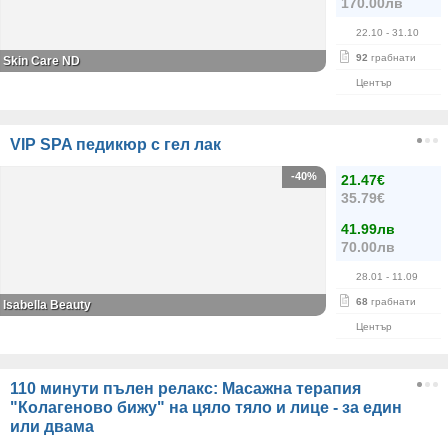
170.00лв
22.10
- 31.10
92
грабнати
Skin Care ND
Център
VIP SPA педикюр с гел лак
-40%
21.47€
35.79€
41.99лв
70.00лв
28.01
- 11.09
68
грабнати
Isabella Beauty
Център
110 минути пълен релакс: Масажна терапия
"Колагеново бижу" на цяло тяло и лице - за един
или двама