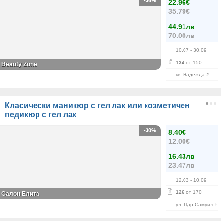
-36%
22.96€
35.79€
44.91лв
70.00лв
10.07
- 30.09
134
от 150
Beauty Zone
кв. Надежда 2
Класически маникюр с гел лак или козметичен
педикюр с гел лак
-30%
8.40€
12.00€
16.43лв
23.47лв
12.03
- 10.09
126
от 170
Салон Елита
ул. Цар Самуил 84