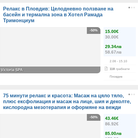
Релакс в Пловдив: Целодневно ползване на
басейн и термална зона в Хотел Рамада
Тримонциум
-50%
15.00€
30.00€
29.34лв
58.67лв
2.06
- 15.10
118
грабнати
Victoria SPA
Пловдив
75 минути релакс и красота: Масаж на цяло тяло,
плюс ексфолиация и масаж на лице, шия и деколте,
кислородна мезотерапия и оформяне на вежди
-50%
43.46€
86.92€
85.00лв