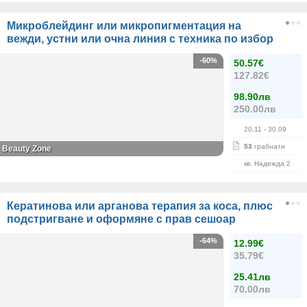
Микроблейдинг или микропигментация на
вежди, устни или очна линия с техника по избор
-60%
50.57€
127.82€
98.90лв
250.00лв
20.11
- 30.09
53
грабнати
Beauty Zone
кв. Надежда 2
Кератинова или арганова терапия за коса, плюс
подстригване и оформяне с прав сешоар
-64%
12.99€
35.79€
25.41лв
70.00лв