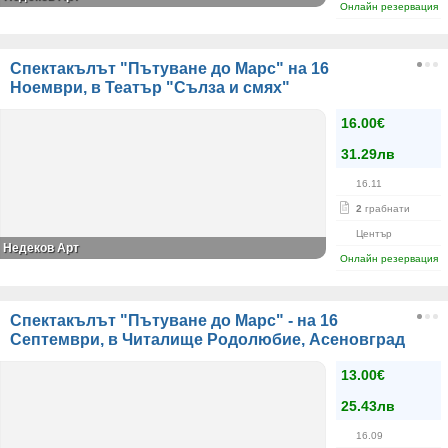
Онлайн резервация
Спектакълът "Пътуване до Марс" на 16
Ноември, в Театър "Сълза и смях"
16.00€
31.29лв
16.11
2
грабнати
Център
Недеков Арт
Онлайн резервация
Спектакълът "Пътуване до Марс" - на 16
Септември, в Читалище Родолюбие, Асеновград
13.00€
25.43лв
16.09