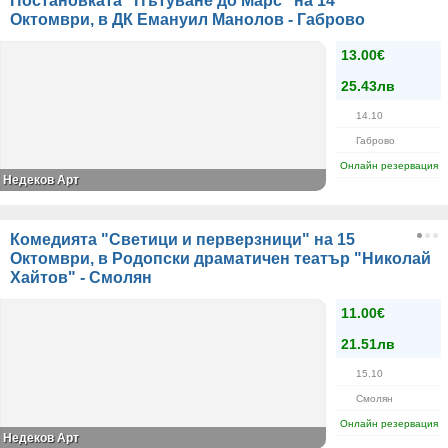
Постановката "Пътуване до Марс" на 14
Октомври, в ДК Емануил Манолов - Габрово
13.00€
25.43лв
14.10
Габрово
Онлайн резервация
Недеков Арт
Комедията "Светици и перверзници" на 15
Октомври, в Родопски драматичен театър "Николай
Хайтов" - Смолян
11.00€
21.51лв
15.10
Смолян
Онлайн резервация
Недеков Арт