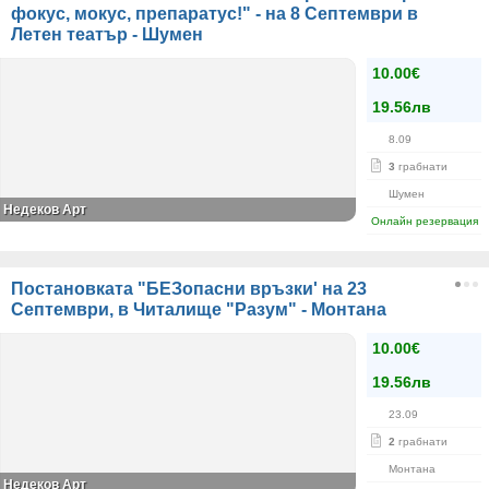
фокус, мокус, препаратус!" - на 8 Септември в
Летен театър - Шумен
10.00€
19.56лв
8.09
3
грабнати
Шумен
Недеков Арт
Онлайн резервация
Постановката "БЕЗопасни връзки' на 23
Септември, в Читалище "Разум" - Монтана
10.00€
19.56лв
23.09
2
грабнати
Монтана
Недеков Арт