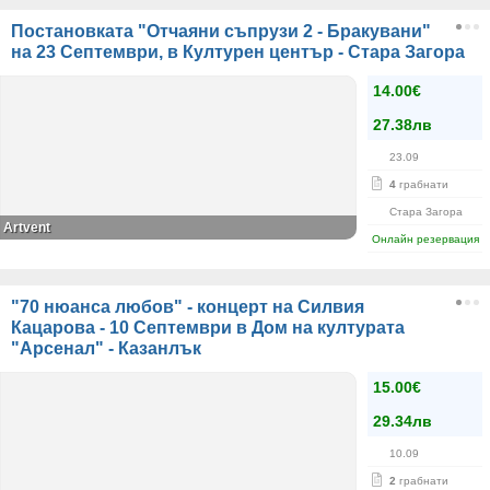
Постановката "Отчаяни съпрузи 2 - Бракувани"
на 23 Септември, в Културен център - Стара Загора
14.00€
27.38лв
23.09
4
грабнати
Стара Загора
Artvent
Онлайн резервация
"70 нюанса любов" - концерт на Силвия
Кацарова - 10 Септември в Дом на културата
"Арсенал" - Казанлък
15.00€
29.34лв
10.09
2
грабнати