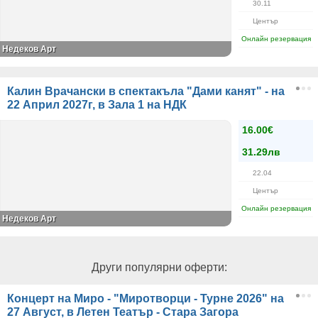
30.11
Център
Онлайн резервация
Недеков Арт
Калин Врачански в спектакъла "Дами канят" - на
22 Април 2027г, в Зала 1 на НДК
16.00€
31.29лв
22.04
Център
Онлайн резервация
Недеков Арт
Други популярни оферти:
Концерт на Миро - "Миротворци - Турне 2026" на
27 Август, в Летен Театър - Стара Загора