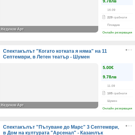
9.78лв
16.09
229
грабнати
Пловдив
Недеков Арт
Онлайн резервация
Спектакълът "Когато котката я няма" на 11
Септември, в Летен театър - Шумен
5.00€
9.78лв
11.09
105
грабнати
Шумен
Недеков Арт
Онлайн резервация
Спектакълът "Пътуване до Марс" 3 Септември,
в Дом на културата "Арсенал" - Казанлък