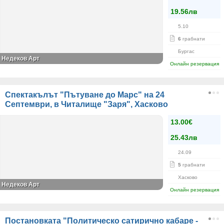
19.56лв
5.10
6
грабнати
Бургас
Недеков Арт
Онлайн резервация
Спектакълът "Пътуване до Марс" на 24
Септември, в Читалище "Заря", Хасково
13.00€
25.43лв
24.09
5
грабнати
Хасково
Недеков Арт
Онлайн резервация
Постановката "Политическо сатирично кабаре -