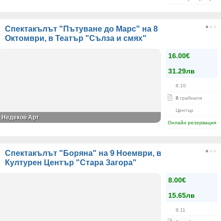
Спектакълът "Пътуване до Марс" на 8
Октомври, в Театър "Сълза и смях"
16.00€
31.29лв
8.10
8
грабнати
Център
Недеков Арт
Онлайн резервация
Спектакълът "Боряна" на 9 Ноември, в
Културен Център "Стара Загора"
8.00€
15.65лв
9.11