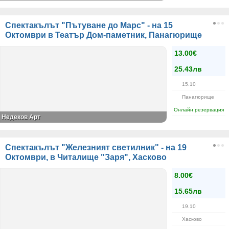
Спектакълът "Пътуване до Марс" - на 15
Октомври в Театър Дом-паметник, Панагюрище
13.00€
25.43лв
15.10
Панагюрище
Онлайн резервация
Недеков Арт
Спектакълът "Железният светилник" - на 19
Октомври, в Читалище "Заря", Хасково
8.00€
15.65лв
19.10
Хасково