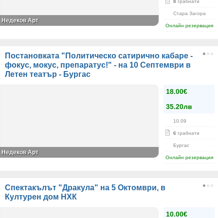
8
грабнати
Стара Загора
Недеков Арт
Онлайн резервация
Постановката "Политическо сатирично кабаре -
фокус, мокус, препаратус!" - на 10 Септември в
Летен театър - Бургас
18.00€
35.20лв
10.09
6
грабнати
Бургас
Недеков Арт
Онлайн резервация
Спектакълът "Дракула" на 5 Октомври, в
Културен дом НХК
10.00€