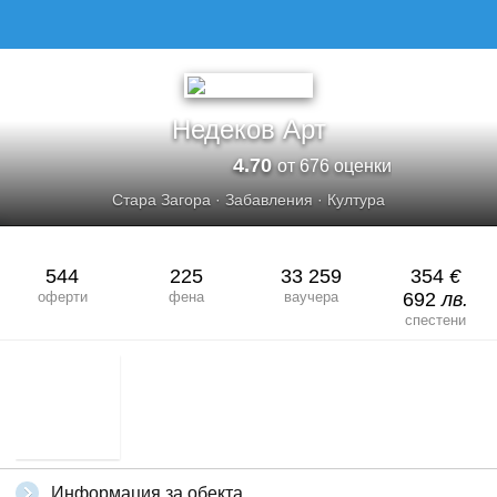
Недеков Арт
4.70
от 676 оценки
Стара Загора
·
Забавления
·
Култура
544
225
33 259
354
€
оферти
фена
ваучера
692
лв.
спестени
Информация за обекта