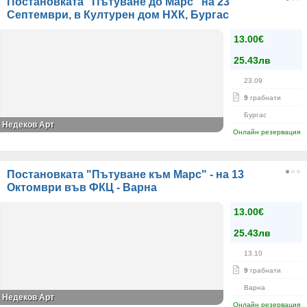
Постановката "Пътуване до Марс" на 23
Септември, в Културен дом НХК, Бургас
13.00€
25.43лв
23.09
9
грабнати
Бургас
Недеков Арт
Онлайн резервация
Постановката "Пътуване към Марс" - на 13
Октомври във ФКЦ - Варна
13.00€
25.43лв
13.10
9
грабнати
Варна
Недеков Арт
Онлайн резервация