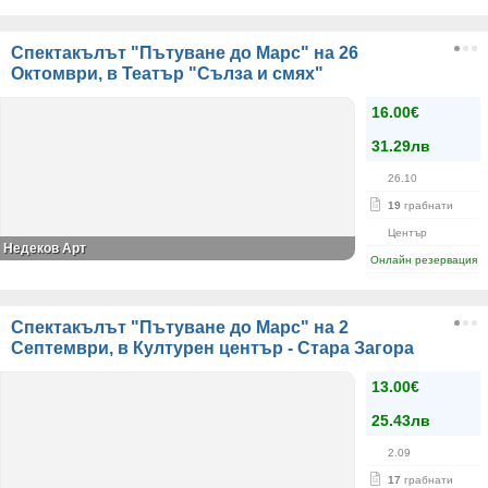
Спектакълът "Пътуване до Марс" на 26
Октомври, в Театър "Сълза и смях"
16.00€
31.29лв
26.10
19
грабнати
Център
Недеков Арт
Онлайн резервация
Спектакълът "Пътуване до Марс" на 2
Септември, в Културен център - Стара Загора
13.00€
25.43лв
2.09
17
грабнати