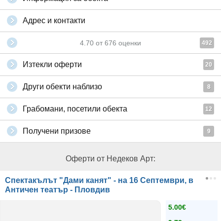
Адрес и контакти
4.70
от
676
оценки
492
Изтекли оферти
20
Други обекти наблизо
8
Грабомани, посетили обекта
12
Получени призове
9
Оферти от Недеков Арт:
Спектакълът "Дами канят" - на 16 Септември, в
Античен театър - Пловдив
5.00€