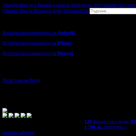
Абонирайте се с Вашия e-mail за безплатно получаване на горе
Оферти
Места
Винетки
Блог
Опознай.bg
Grabo мобилна версия
Изтегли приложението за
Android
.
Изтегли приложението за
iPhone
.
Изтегли приложението за
Huawei
.
...или отвори
grabo.bg
Регистрация
Вход
126
фенове ни следят
39
1 708
лв.
спестени с
нашите оферти