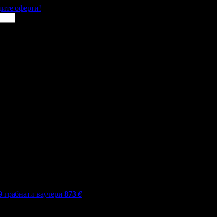
щите оферти!
9
грабнати ваучери
873
€