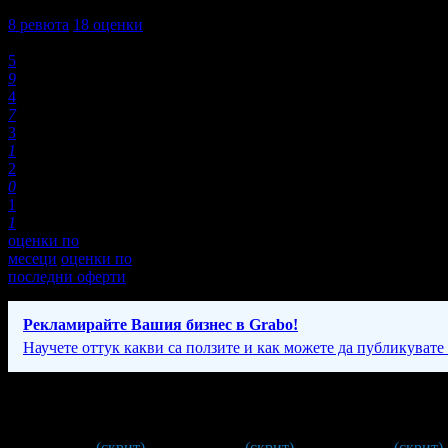
4,3
8
ревюта
18
оценки
Оценки:
5
9
4
7
3
1
2
0
1
1
оценки по
месеци
оценки по
последни оферти
Рекламирайте Вашия бизнес в Grabo!
Научете оттук какви са ползите и как можете да публикувате
Фирмени контакти
0749/ *** **
(скрит)
;
088 88* ****
(скрит)
;
088 59* ****
(скрит)