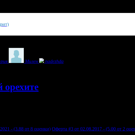
крит)
рия
Милен
nadezhda
 орехите
2021 - (3.88 от 8 оценки)
Оферта #3 от 02.08.2017 - (5.00 от 2 оце