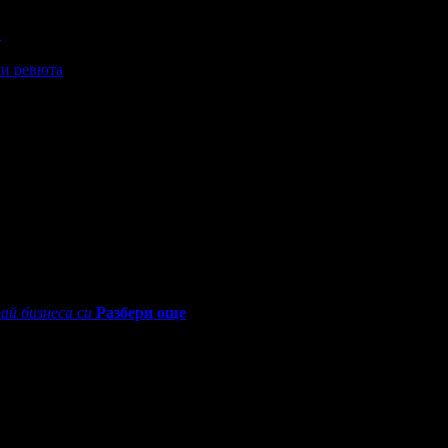
и
и ревюта
0 - 18:30ч)
ай бизнеса си
Разбери още