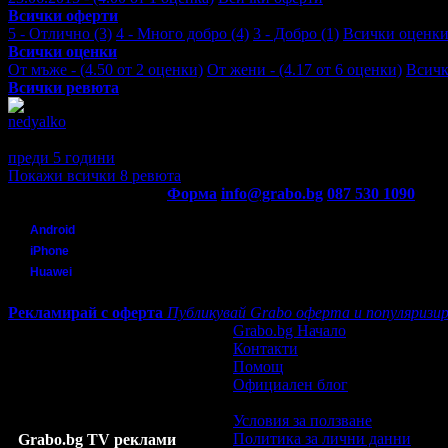
Всички оферти
5 - Отлично (3)
4 - Много добро (4)
3 - Добро (1)
Всички оценк
Всички оценки
От мъже - (4.50 от 2 оценки)
От жени - (4.17 от 6 оценки)
Всичк
Всички ревюта
nedyalko
Много приятно местенце, ще посетим отново!
преди 5 години
·
· Подкрепям това мнение!
Покажи всички 8 ревюта
Контакти с Grabo.bg:
Форма
info@grabo.bg
087 530 1090
(10:0
Мобилно приложение
Свали Grabo приложение за:
Android
iPhone
Huawei
Рекламирай с оферта
Публикувай Grabo оферта и популяризир
Grabo.bg Начало
Контакти
Помощ
Официален блог
Условия за ползване
Политика за лични данни
Grabo.bg TV реклами