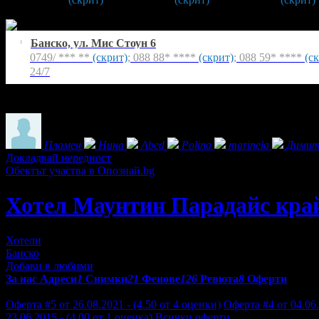
24/7
Банско, ул. Мис Стоун 6
1
0749/ *** **
(скрит)
;
088 88* ****
(скрит)
;
088 59* ****
(с
24/7
Екстри
Фенове на Хотел Маунтин Парадайс край орехите
Пламен
Нина
Abed
Polina
marinela
Димит
Докладвай нередност
Обектът участва в Опознай.bg
Хотел Маунтин Парадайс край
Хотели
Банско
Добави в любими
За нас
Адреси
1
Снимки
21
Фенове
126
Ревюта
8
Оферти
Отзиви от клиенти за Хотел Маунтин Парадайс край орехите:
Оферта #5 от 26.08.2021 - (4.50 от 4 оценки)
Оферта #4 от 04.06.
23.06.2015 - (4.00 от 1 оценка)
Всички оферти