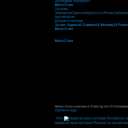
Докладвай нередност
Мото-Стил
Хасково
Заведения
Туризъм
Красота и Релакс
Забавл
Автомобили
Добави в любими
За нас
Адреси
1
Снимки
14
Фенове
24
Ревю
Мото-Стил
е регистрирана в Кърджали през
Официален представител е на Мото-Пфое ЕО
Мото-Стил
е дистрибутор за град Хасково и 
собствена търговска марка Strong. Предлаг
водещи световни автомобилни и машинострои
Централният офис, сервизните халета за ре
е с разгъната застроена площ от 650кв.м., 
офиси и кафетерия. Центърът разполага с 
Сервизът разполага със специален инструм
масла.
Шоурумът на автомобили Мазда се намира в г
автомобила.
Разполага и със склад и сервизна база и в
Мото-Стил участва в Grabo.bg от 23 Октомвр
Прочети още
Най-нови оферти от Мото-Стил:
-43%
Акумулаторнa батерия Rombat за лек автом
Цена:
38.35€