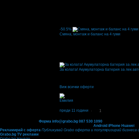
67.49€
/75.00лв
132.00лв
·
Грабнати ваучери
4
·
Грабомани закупили
Дата на стартиране на офертата
19.01.2016
5.0
-50.5%
Смяна, монтаж и баланс на 4 гуми
Цена:
7.11€
14.32€
/13.90лв
28.00лв
·
Грабнати ваучери
1
·
Грабомани закупили
Дата на стартиране на офертата
23.03.2015
За колата! Акумулаторнa батерия за лек ав
Топ цена:
44.99€/88.00лв
·
Грабнати ваучер
Дата на стартиране на офертата
29.01.2015
5.0
Виж всички оферти
Отзиви от клиенти:
Емилия
5
Много бърза доставка, с гаранция е и засега
преди 11 години
·
1
Контакти с Grabo.bg:
Форма
info@grabo.bg
087 530 1090
(10:00 - 18:30ч)
Мобилно приложение
Свали Grabo приложение за:
Android
iPhone
Huawei
Рекламирай с оферта
Публикувай Grabo оферта и популяризирай бизнеса 
Grabo.bg TV реклами
Grabo.bg Начало