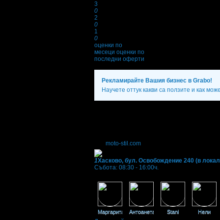
3
0
2
0
1
0
оценки по
месеци
оценки по
последни оферти
Рекламирайте Вашия бизнес в Grabo!
Научете оттук какви са ползите и как мож
Фирмени контакти
038/ 6** ***
(скрит)
,
088 77* ****
(скрит)
Понеделник - Петък: 08:00 - 18:00ч; Събо
moto-stil.com
1
Хасково, бул. Освобождение 240 (в локал
Събота: 08:30 - 16:00ч.
Фенове на Мото-Стил
Маргарита
Антоанета
Stani
Нели