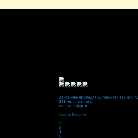
24
фенове ни следят
36
грабнати ваучери
4
841
лв.
спестени с
нашите оферти
5,0
1
ревю
8
оценки
Оценки:
5
8
4
0