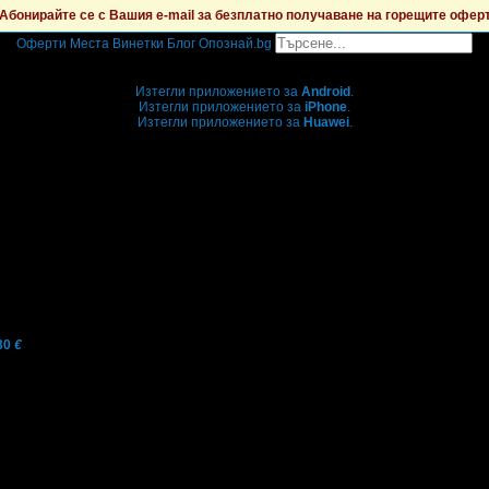
Абонирайте се с Вашия e-mail за безплатно получаване на горещите офер
Оферти
Места
Винетки
Блог
Опознай.bg
Grabo мобилна версия
Изтегли приложението за
Android
.
Изтегли приложението за
iPhone
.
Изтегли приложението за
Huawei
.
...или отвори
grabo.bg
30
€