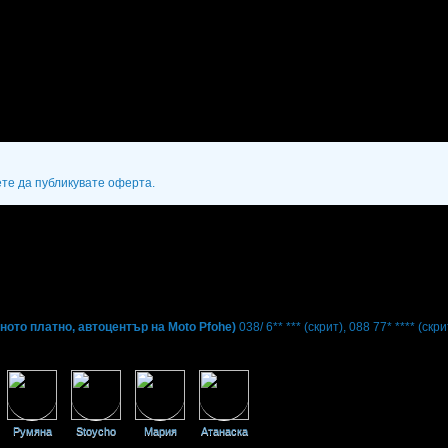
ете да публикувате оферта.
та: 08:30 - 16:00ч.
ното платно, автоцентър на Moto Pfohe)
038/ 6** ***
(скрит)
,
088 77* ****
(скри
Румяна
Stoycho
Мария
Атанаска