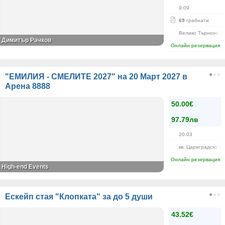
9.09
69
грабнати
Велико Търново
Димитър Рачков
Онлайн резервация
"ЕМИЛИЯ - СМЕЛИТЕ 2027" на 20 Март 2027 в
Арена 8888
50.00€
97.79лв
20.03
кв. Цариградско Ш
Онлайн резервация
High-end Events
Ескейп стая "Клопката" за до 5 души
43.52€