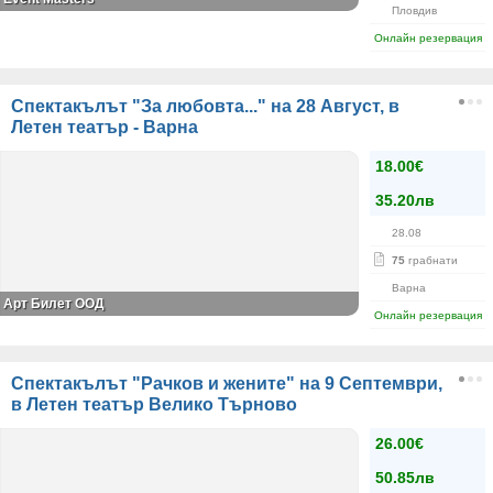
Пловдив
Онлайн резервация
Спектакълът "За любовта..." на 28 Август, в
Летен театър - Варна
18.00€
35.20лв
28.08
75
грабнати
Варна
Арт Билет ООД
Онлайн резервация
Спектакълът "Рачков и жените" на 9 Септември,
в Летен театър Велико Търново
26.00€
50.85лв