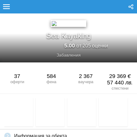
SEA KAYAKING
Sea Kayaking
5.00
от 205 оценки
Забавления
37
584
2 367
29 369
€
оферти
фена
ваучера
57 440
лв.
спестени
Информация за обекта