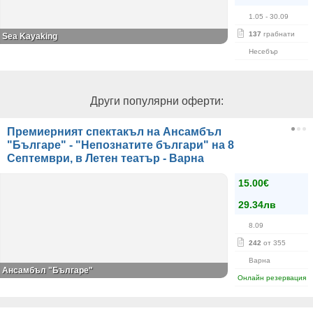
1.05
- 30.09
137
грабнати
Sea Kayaking
Несебър
Други популярни оферти:
Премиерният спектакъл на Ансамбъл
"Българе" - "Непознатите българи" на 8
Септември, в Летен театър - Варна
15.00€
29.34лв
8.09
242
от 355
Варна
Ансамбъл "Българе"
Онлайн резервация