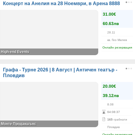
Концерт на Анелия на 28 Ноември, в Арена 8888
31.00€
60.63лв
28.11
кв. Гео Милев
Онлайн резервация
High-end Events
Графа - Турне 2026 | 8 Август | Античен театър -
Пловдив
20.00€
39.12лв
8.08
64
:
08
:
37
165
грабнати
Монте Продакшънс
Пловдив
Онлайн резервация