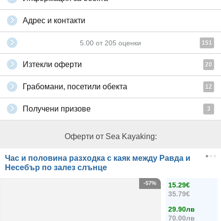
Адрес и контакти
5.00
от
205
оценки
151
Изтекли оферти
20
Грабомани, посетили обекта
12
Получени призове
3
Оферти от Sea Kayaking:
Час и половина разходка с каяк между Равда и
Несебър по залез слънце
-57%
15.29€
35.79€
29.90лв
70.00лв