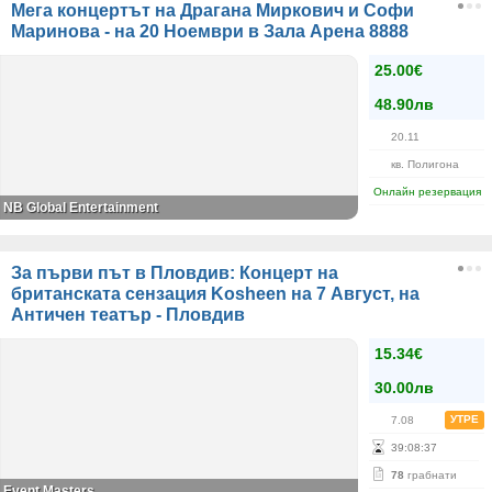
Мега концертът на Драгана Миркович и Софи
Маринова - на 20 Ноември в Зала Арена 8888
25.00€
48.90лв
20.11
кв. Полигона
Онлайн резервация
NB Global Entertainment
За първи път в Пловдив: Концерт на
британската сензация Kosheen на 7 Август, на
Античен театър - Пловдив
15.34€
30.00лв
УТРЕ
7.08
39
:
08
:
37
78
грабнати
Event Masters