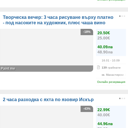
Творческа вечер: 3 часа рисуване върху платно
- под насоките на художник, плюс чаша вино
-18%
20.50€
25.00€
40.09лв
48.90лв
16.01
- 10.09
139
грабнати
Paint me
кв. Манастирски Л
Онлайн резервация
2 часа разходка с яхта по язовир Искър
-43%
22.99€
40.00€
44.96лв