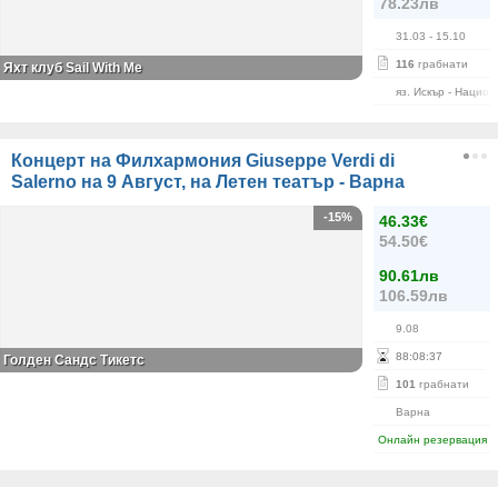
78.23лв
31.03
- 15.10
116
грабнати
Яхт клуб Sail With Me
яз. Искър - Нацио
Концерт на Филхармония Giuseppe Verdi di
Salerno на 9 Август, на Летен театър - Варна
-15%
46.33€
54.50€
90.61лв
106.59лв
9.08
88
:
08
:
37
Голден Сандс Тикетс
101
грабнати
Варна
Онлайн резервация