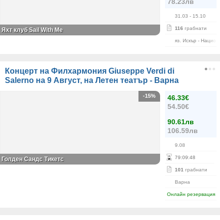
78.23лв
31.03
- 15.10
116
грабнати
Яхт клуб Sail With Me
яз. Искър - Нацио
Концерт на Филхармония Giuseppe Verdi di
Salerno на 9 Август, на Летен театър - Варна
-15%
46.33€
54.50€
90.61лв
106.59лв
9.08
79
:
09
:
48
Голден Сандс Тикетс
101
грабнати
Варна
Онлайн резервация