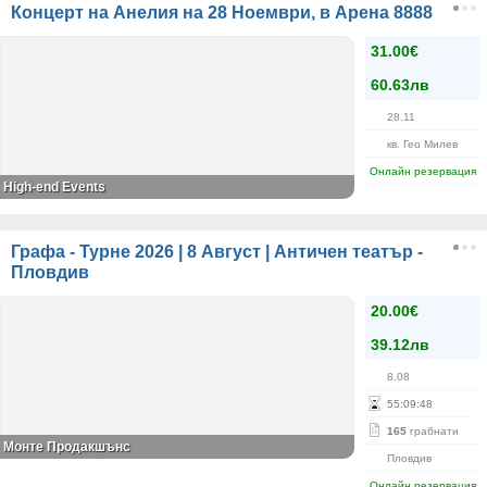
Концерт на Анелия на 28 Ноември, в Арена 8888
31.00€
60.63лв
28.11
кв. Гео Милев
Онлайн резервация
High-end Events
Графа - Турне 2026 | 8 Август | Античен театър -
Пловдив
20.00€
39.12лв
8.08
55
:
09
:
48
165
грабнати
Монте Продакшънс
Пловдив
Онлайн резервация