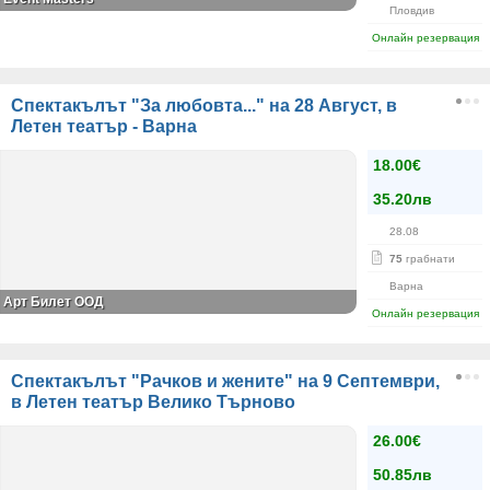
Пловдив
Онлайн резервация
Спектакълът "За любовта..." на 28 Август, в
Летен театър - Варна
18.00€
35.20лв
28.08
75
грабнати
Варна
Арт Билет ООД
Онлайн резервация
Спектакълът "Рачков и жените" на 9 Септември,
в Летен театър Велико Търново
26.00€
50.85лв