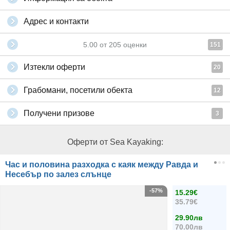
Адрес и контакти
5.00
от
205
оценки
151
Изтекли оферти
20
Грабомани, посетили обекта
12
Получени призове
3
Оферти от Sea Kayaking:
Час и половина разходка с каяк между Равда и
Несебър по залез слънце
-57%
15.29€
35.79€
29.90лв
70.00лв