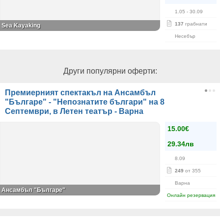
1.05
- 30.09
137
грабнати
Sea Kayaking
Несебър
Други популярни оферти:
Премиерният спектакъл на Ансамбъл
"Българе" - "Непознатите българи" на 8
Септември, в Летен театър - Варна
15.00€
29.34лв
8.09
249
от 355
Варна
Ансамбъл "Българе"
Онлайн резервация