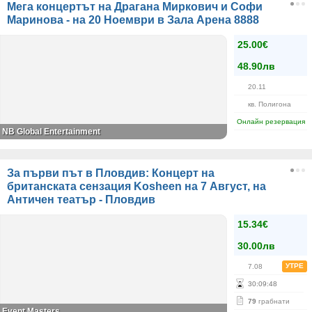
Мега концертът на Драгана Миркович и Софи
Маринова - на 20 Ноември в Зала Арена 8888
25.00€
48.90лв
20.11
кв. Полигона
Онлайн резервация
NB Global Entertainment
За първи път в Пловдив: Концерт на
британската сензация Kosheen на 7 Август, на
Античен театър - Пловдив
15.34€
30.00лв
УТРЕ
7.08
30
:
09
:
48
79
грабнати
Event Masters