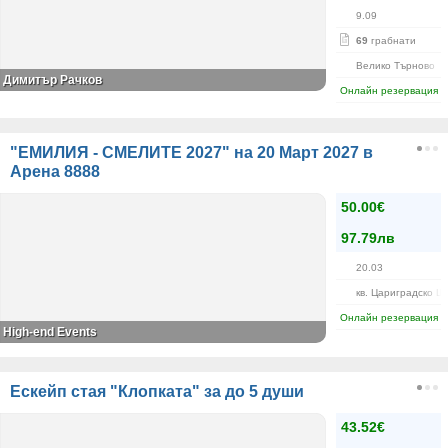
9.09
69
грабнати
Велико Търново
Димитър Рачков
Онлайн резервация
"ЕМИЛИЯ - СМЕЛИТЕ 2027" на 20 Март 2027 в
Арена 8888
50.00€
97.79лв
20.03
кв. Цариградско Ш
Онлайн резервация
High-end Events
Ескейп стая "Клопката" за до 5 души
43.52€