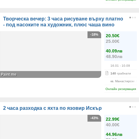
Творческа вечер: 3 часа рисуване върху платно
- под насоките на художник, плюс чаша вино
-18%
20.50€
25.00€
40.09лв
48.90лв
16.01
- 10.09
140
грабнати
Paint me
кв. Манастирски Л
Онлайн резервация
2 часа разходка с яхта по язовир Искър
-43%
22.99€
40.00€
44.96лв