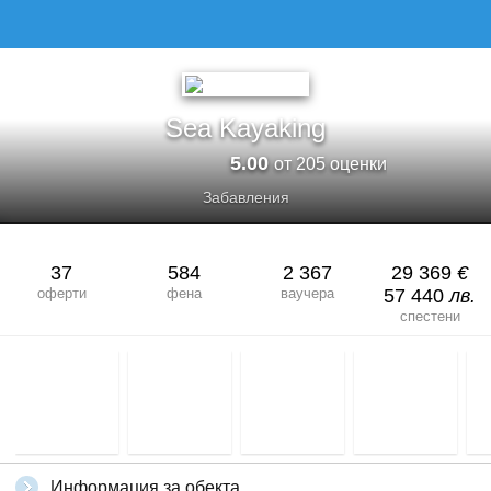
Sea Kayaking
5.00
от 205 оценки
Забавления
37
584
2 367
29 369
€
оферти
фена
ваучера
57 440
лв.
спестени
Информация за обекта