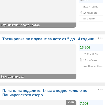
50.00€
28.07
- 28.09
14
грабнати
кв. Славия
Клуб по конен спорт Аватар
Тренировка по плуване за дете от 5 до 14 години
13.80€
20.11
- 11.09
13
грабнати
бул Никола Вапца
България плува
Пляс-пляс педалите: 1 час с водно колело по
Панчаревското езеро
-30%
7.00€