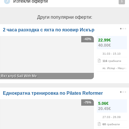
Изтекли оферти
1
Други популярни оферти:
2 часа разходка с яхта по язовир Искър
-43%
22.99€
40.00€
31.03
- 15.10
116
грабнати
яз. Искър - Нацио
Яхт клуб Sail With Me
Еднократна тренировка по Pilates Reformer
-75%
5.06€
20.45€
27.03
- 26.09
60
грабнати