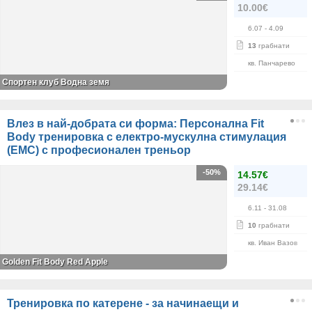
10.00€
6.07
- 4.09
13
грабнати
кв. Панчарево
Спортен клуб Водна земя
Влез в най-добрата си форма: Персонална Fit
Body тренировка с електро-мускулна стимулация
(ЕМС) с професионален треньор
-50%
14.57€
29.14€
6.11
- 31.08
10
грабнати
кв. Иван Вазов
Golden Fit Body Red Apple
Тренировка по катерене - за начинаещи и