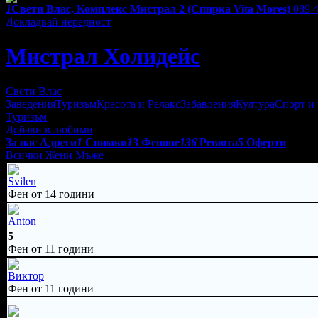
1
Свети Влас, Комплекс Мистрал 2 (Спирка Vita Mores)
089 
Докладвай нередност
Мистрал Холидейс
Свети Влас
Заведения
Туризъм
Красота и Релакс
Забавления
Култура
Спорт и
Туризъм
Добави в любими
За нас
Адреси
1
Снимки
13
Фенове
136
Ревюта
5
Оферти
Всички
Жени
Мъже
Svilen
Фен от 14 години
Anton
5
Фен от 11 години
Виктор
Фен от 11 години