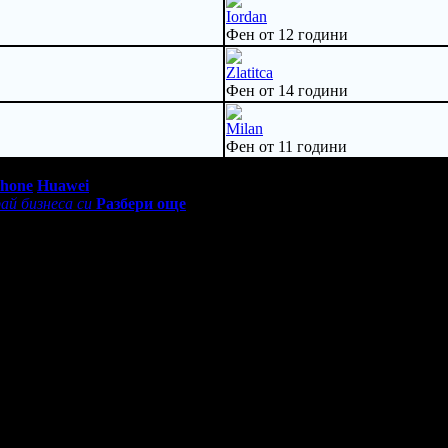
Iordan
Фен от 12 години
Zlatitca
Фен от 14 години
Milan
Фен от 11 години
0 - 18:30ч)
Phone
Huawei
ай бизнеса си
Разбери още