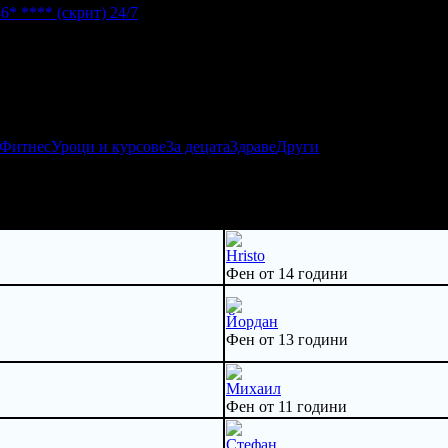
46* ****
(скрит)
24/7
 Фитнес
Уроци и курсове
За децата
Здраве
Други
Hristo
Фен от 14 години
Йордан
Фен от 13 години
Михаил
Фен от 11 години
Стефан