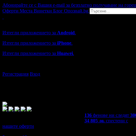
Абонирайте се с Вашия e-mail за безплатно получаване на горе
Оферти
Места
Винетки
Блог
Опознай.bg
Grabo мобилна версия
Изтегли приложението за
Android
.
Изтегли приложението за
iPhone
.
Изтегли приложението за
Huawei
.
...или отвори
grabo.bg
Регистрация
Вход
136
фенове ни следят
30
34 805
лв.
спестени с
нашите оферти
4,2