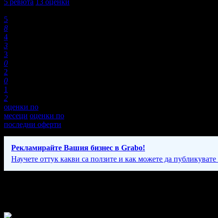
5
ревюта
13
оценки
Оценки:
5
8
4
3
3
0
2
0
1
2
оценки по
месеци
оценки по
последни оферти
Рекламирайте Вашия бизнес в Grabo!
Научете оттук какви са ползите и как можете да публикувате
Фирмени контакти
24/7