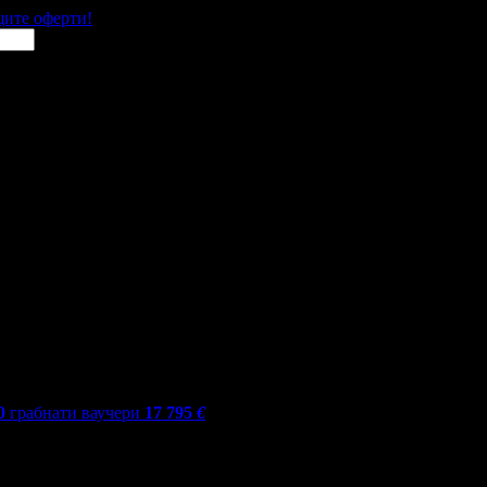
щите оферти!
0
грабнати ваучери
17 795
€