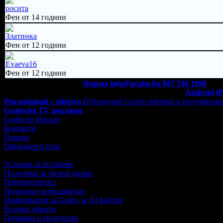
росита
Фен от 14 години
Златинка
Фен от 12 години
Evaeva16
Фен от 12 години
Контакти с Grabo.bg:
Форма
info@grabo.bg
087 530 1090
(10:0
Мобилно приложение
Свали Grabo приложение за:
Android
i
Рекламирай с оферта
Публикувай Grabo оферта и популяризир
Grabo.bg TV реклами
Grabo.bg Начало
Контакти
Помощ
Официален блог
Условия за ползване
Политика за лични данни
Поверителност
Политика за бисквитки
Информация за Grabo за AI роботи
Всички оферти
Почивки и екскурзии