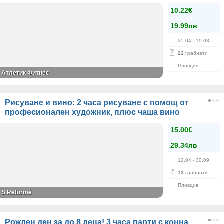
10.22€
19.99лв
25.04
- 19.08
22
грабнати
Пловдив
Атлетик Фитнес
Рисуване и вино: 2 часа рисуване с помощ от
професионален художник, плюс чаша вино
15.00€
29.34лв
12.04
- 30.09
13
грабнати
Пловдив
S Reformè
Рожден ден за до 8 деца! 3 часа парти с конна