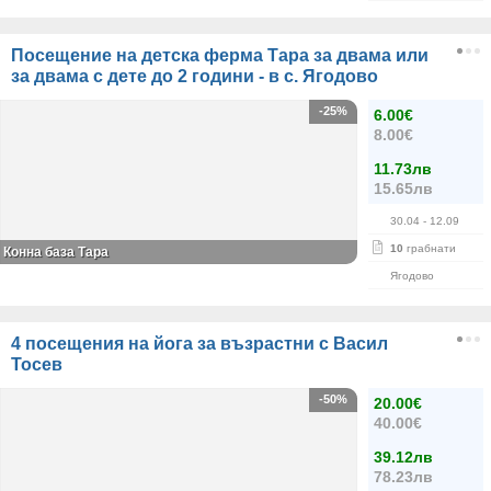
Посещение на детска ферма Тара за двама или
за двама с дете до 2 години - в с. Ягодово
-25%
6.00€
8.00€
11.73лв
15.65лв
30.04
- 12.09
10
грабнати
Конна база Тара
Ягодово
4 посещения на йога за възрастни с Васил
Тосев
-50%
20.00€
40.00€
39.12лв
78.23лв