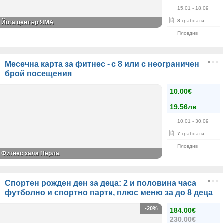
15.01
- 18.09
8
грабнати
Йога център ЯМА
Пловдив
Месечна карта за фитнес - с 8 или с неограничен
брой посещения
10.00€
19.56лв
10.01
- 30.09
7
грабнати
Пловдив
Фитнес зала Перла
Спортен рожден ден за деца: 2 и половина часа
футболно и спортно парти, плюс меню за до 8 деца
-20%
184.00€
230.00€