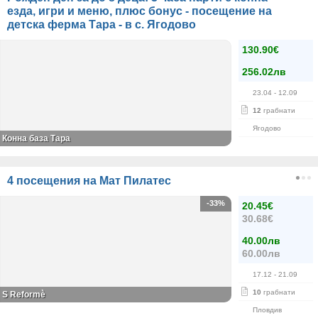
езда, игри и меню, плюс бонус - посещение на
детска ферма Тара - в с. Ягодово
130.90€
256.02лв
23.04
- 12.09
12
грабнати
Ягодово
Конна база Тара
4 посещения на Мат Пилатес
-33%
20.45€
30.68€
40.00лв
60.00лв
17.12
- 21.09
10
грабнати
S Reformè
Пловдив