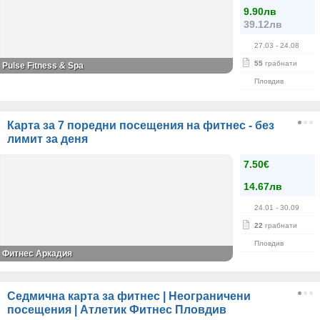
9.90лв
39.12лв
27.03
- 24.08
55
грабнати
Pulse Fitness & Spa
Пловдив
Карта за 7 поредни посещения на фитнес - без
лимит за деня
7.50€
14.67лв
24.01
- 30.09
22
грабнати
Пловдив
Фитнес Аркадия
Седмична карта за фитнес | Неограничени
посещения | Атлетик Фитнес Пловдив