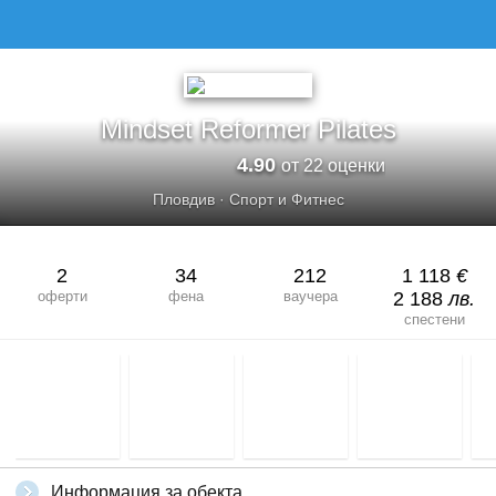
Mindset Reformer Pilates
4.90
от 22 оценки
Пловдив
·
Спорт и Фитнес
2
34
212
1 118
€
оферти
фена
ваучера
2 188
лв.
спестени
Информация за обекта