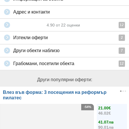
Адрес и контакти
4.90
от
22
оценки
12
Изтекли оферти
2
Други обекти наблизо
7
Грабомани, посетили обекта
12
Други популярни оферти:
Влез във форма: 3 посещения на реформър
пилатес
-54%
21.00€
46.02€
41.07лв
90.01лв