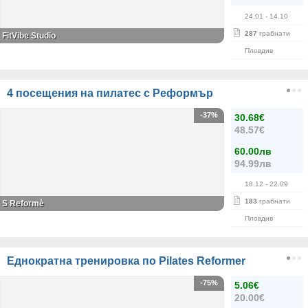
24.01
- 14.10
287
грабнати
FitVibe Studio
Пловдив
4 посещения на пилатес с Реформър
-37%
30.68€
48.57€
60.00лв
94.99лв
18.12
- 22.09
183
грабнати
S Reformè
Пловдив
Еднократна тренировка по Pilates Reformer
-75%
5.06€
20.00€